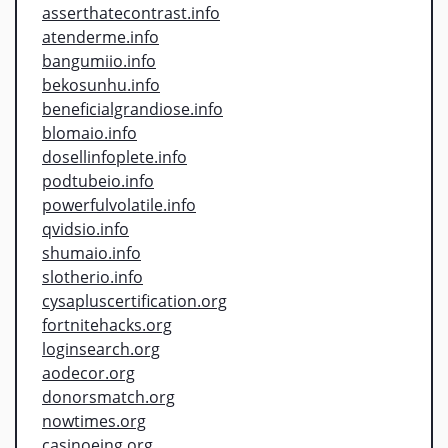
asserthatecontrast.info
atenderme.info
bangumiio.info
bekosunhu.info
beneficialgrandiose.info
blomaio.info
dosellinfoplete.info
podtubeio.info
powerfulvolatile.info
qvidsio.info
shumaio.info
slotherio.info
cysapluscertification.org
fortnitehacks.org
loginsearch.org
aodecor.org
donorsmatch.org
nowtimes.org
casinoeing.org