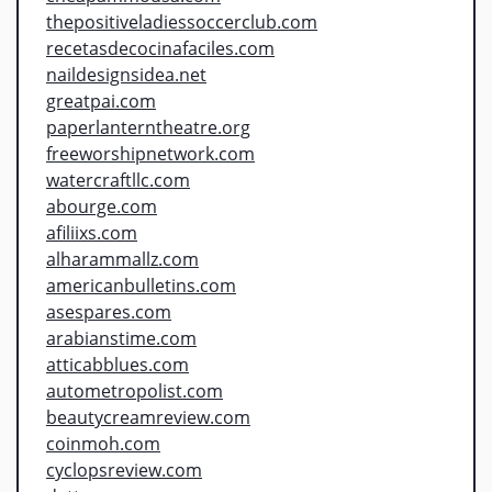
thepositiveladiessoccerclub.com
recetasdecocinafaciles.com
naildesignsidea.net
greatpai.com
paperlanterntheatre.org
freeworshipnetwork.com
watercraftllc.com
abourge.com
afiliixs.com
alharammallz.com
americanbulletins.com
asespares.com
arabianstime.com
atticabblues.com
autometropolist.com
beautycreamreview.com
coinmoh.com
cyclopsreview.com