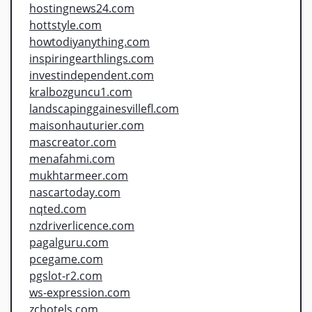
hostingnews24.com
hottstyle.com
howtodiyanything.com
inspiringearthlings.com
investindependent.com
kralbozguncu1.com
landscapinggainesvillefl.com
maisonhauturier.com
mascreator.com
menafahmi.com
mukhtarmeer.com
nascartoday.com
nqted.com
nzdriverlicence.com
pagalguru.com
pcegame.com
pgslot-r2.com
ws-expression.com
zchotels.com