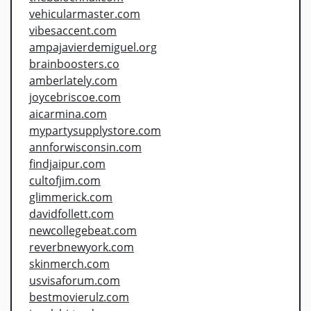
vehicularmaster.com
vibesaccent.com
ampajavierdemiguel.org
brainboosters.co
amberlately.com
joycebriscoe.com
aicarmina.com
mypartysupplystore.com
annforwisconsin.com
findjaipur.com
cultofjim.com
glimmerick.com
davidfollett.com
newcollegebeat.com
reverbnewyork.com
skinmerch.com
usvisaforum.com
bestmovierulz.com