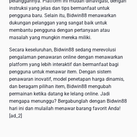
pelanggannya. Platform ini mudah dinavigasi, dengan
instruksi yang jelas dan tips bermanfaat untuk
pengguna baru. Selain itu, Bidwin88 menawarkan
dukungan pelanggan yang sangat baik untuk
membantu pengguna dengan pertanyaan atau
masalah yang mungkin mereka miliki.
Secara keseluruhan, Bidwin88 sedang merevolusi
pengalaman penawaran online dengan menawarkan
platform yang lebih interaktif dan bermanfaat bagi
pengguna untuk menawar item. Dengan sistem
penawaran inovatif, model penetapan harga dinamis,
dan beragam pilihan item, Bidwin88 mengubah
permainan ketika datang ke lelang online. Jadi
mengapa menunggu? Bergabunglah dengan Bidwin88
hari ini dan mulailah menawar barang favorit Anda!
[ad_2]