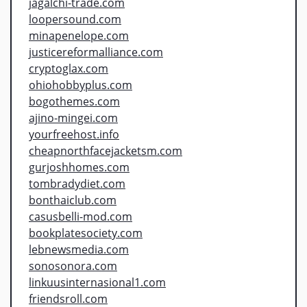
jagalchi-trade.com
loopersound.com
minapenelope.com
justicereformalliance.com
cryptoglax.com
ohiohobbyplus.com
bogothemes.com
ajino-mingei.com
yourfreehost.info
cheapnorthfacejacketsm.com
gurjoshhomes.com
tombradydiet.com
bonthaiclub.com
casusbelli-mod.com
bookplatesociety.com
lebnewsmedia.com
sonosonora.com
linkuusinternasional1.com
friendsroll.com