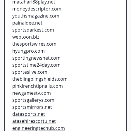
matahari88play.net
moneydescriptor.com
youthsmagazine.com
painaidee.net
sportsdarkest.com
webtoon.biz
thesportswires.com
hyungpro.com
sportingnewsnet.com
sportstime24day.com
sporteslive.com
theblingblingshields.com
pinkfrenchtipnails.com
newgamestv.com
sportsgallerys.com
sportsmirrors.net
datasports.net
atasehirescortu.net
engineeringtechub.com