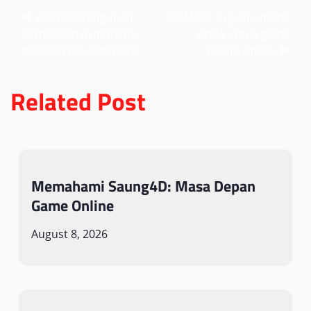
Post
OJOL69: Pengubah
SGM188: Tujuan utama
permainan di industri
Anda untuk game
navigation
transportasi Indonesia
kasino online
Related Post
Memahami Saung4D: Masa Depan
Game Online
August 8, 2026