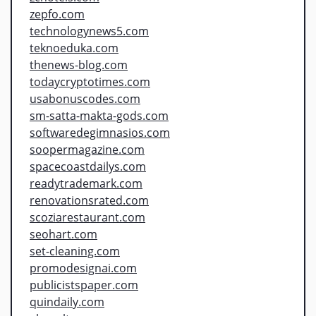
zepfo.com
technologynews5.com
teknoeduka.com
thenews-blog.com
todaycryptotimes.com
usabonuscodes.com
sm-satta-makta-gods.com
softwaredegimnasios.com
soopermagazine.com
spacecoastdailys.com
readytrademark.com
renovationsrated.com
scoziarestaurant.com
seohart.com
set-cleaning.com
promodesignai.com
publicistspaper.com
quindaily.com