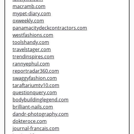
macramb.com
mypet-diary.com
oxweekly.com
panamacitydeckcontractors.com
westfashions.com
toolshandy.com
travelstager.com
trendinspires.com
rannyephul.com
reportradar360.com
swaggyfashion.com
taraftariumtv10.com
questionquery.com
bodybuildinglegend.com
brilliant-nails.com
dandr-photography.com
dokteroce.com
journal-francais.com