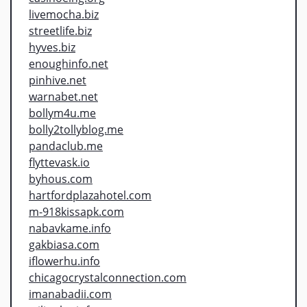
livemocha.biz
streetlife.biz
hyves.biz
enoughinfo.net
pinhive.net
warnabet.net
bollym4u.me
bolly2tollyblog.me
pandaclub.me
flyttevask.io
byhous.com
hartfordplazahotel.com
m-918kissapk.com
nabavkame.info
gakbiasa.com
iflowerhu.info
chicagocrystalconnection.com
imanabadii.com