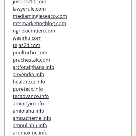
justintv10.com
lawyerule.com
mediamingleseaco.com
mtsmarketingblog.com
nghekiemtien.com
wasirku.com
tejas24.com
poolturbo.com
prachestait.com
artforafghans.info
airvendio.info
healthexe.info
puretecx.info
tecadvance.info
aminityio.info
amiolahu.info
ampacheme.info
ampullahu.info
aromaxme.info