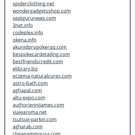
spiderclothing.net
wondergadgetsshop.com
seatgurunews.com
3net.info
codeplex.info
okena.info
akunidpropokerqq.com
bespokecardetailing.com
bestfriendscredit.com
elibrary.biz
eczema-naturalcures.com
astro-bath.com
aghapal.com
altu-expo.com
authorjennijames.com
viajearoma.net
tsutsuji-parkin.com
agharab.com
cheapammousa.com