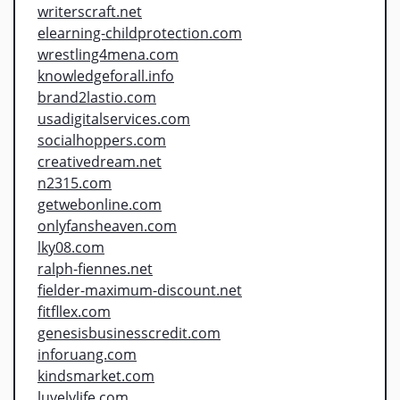
writerscraft.net
elearning-childprotection.com
wrestling4mena.com
knowledgeforall.info
brand2lastio.com
usadigitalservices.com
socialhoppers.com
creativedream.net
n2315.com
getwebonline.com
onlyfansheaven.com
lky08.com
ralph-fiennes.net
fielder-maximum-discount.net
fitfllex.com
genesisbusinesscredit.com
inforuang.com
kindsmarket.com
luvelylife.com