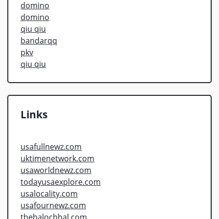
domino
domino
qiu qiu
bandarqq
pkv
qiu qiu
Links
usafullnewz.com
uktimenetwork.com
usaworldnewz.com
todayusaexplore.com
usalocality.com
usafournewz.com
thebalochhal.com