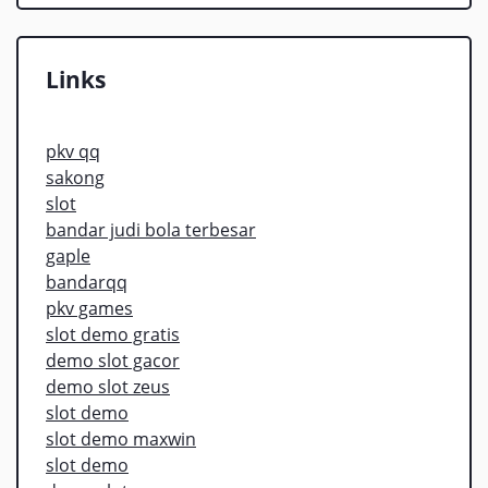
Links
pkv qq
sakong
slot
bandar judi bola terbesar
gaple
bandarqq
pkv games
slot demo gratis
demo slot gacor
demo slot zeus
slot demo
slot demo maxwin
slot demo