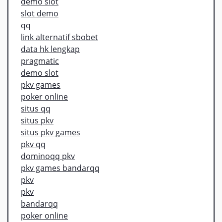
demo slot
slot demo
qq
link alternatif sbobet
data hk lengkap
pragmatic
demo slot
pkv games
poker online
situs qq
situs pkv
situs pkv games
pkv qq
dominoqq pkv
pkv games bandarqq
pkv
pkv
bandarqq
poker online