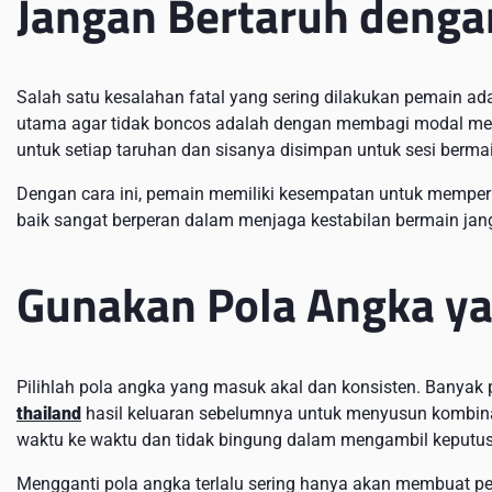
Jangan Bertaruh denga
Salah satu kesalahan fatal yang sering dilakukan pemain a
utama agar tidak boncos adalah dengan membagi modal menj
untuk setiap taruhan dan sisanya disimpan untuk sesi bermai
Dengan cara ini, pemain memiliki kesempatan untuk memperb
baik sangat berperan dalam menjaga kestabilan bermain jan
Gunakan Pola Angka ya
Pilihlah pola angka yang masuk akal dan konsisten. Banyak 
thailand
hasil keluaran sebelumnya untuk menyusun kombinas
waktu ke waktu dan tidak bingung dalam mengambil keputu
Mengganti pola angka terlalu sering hanya akan membuat p