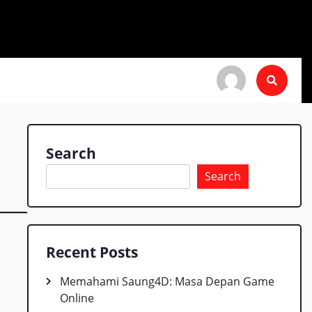
Search
Search
Recent Posts
Memahami Saung4D: Masa Depan Game
Online