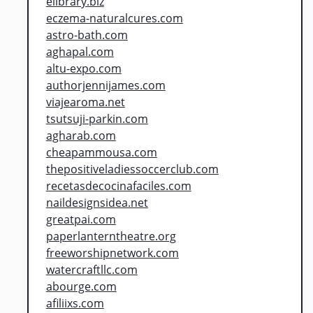
elibrary.biz
eczema-naturalcures.com
astro-bath.com
aghapal.com
altu-expo.com
authorjennijames.com
viajearoma.net
tsutsuji-parkin.com
agharab.com
cheapammousa.com
thepositiveladiessoccerclub.com
recetasdecocinafaciles.com
naildesignsidea.net
greatpai.com
paperlanterntheatre.org
freeworshipnetwork.com
watercraftllc.com
abourge.com
afiliixs.com