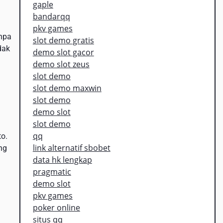
gaple
bandarqq
pkv games
anpa
slot demo gratis
dak
demo slot gacor
demo slot zeus
slot demo
slot demo maxwin
slot demo
demo slot
slot demo
qq
to.
link alternatif sbobet
ng
data hk lengkap
pragmatic
demo slot
pkv games
poker online
situs qq