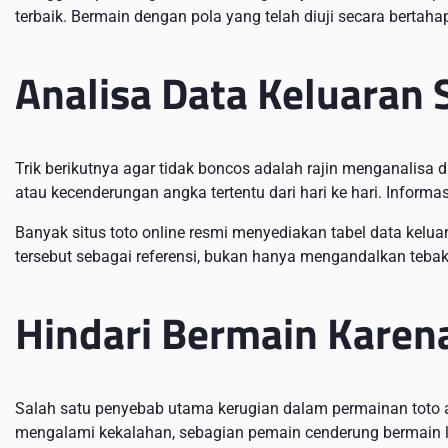
terbaik. Bermain dengan pola yang telah diuji secara berta
Analisa Data Keluaran 
Trik berikutnya agar tidak boncos adalah rajin menganalisa d
atau kecenderungan angka tertentu dari hari ke hari. Inform
Banyak situs toto online resmi menyediakan tabel data kel
tersebut sebagai referensi, bukan hanya mengandalkan tebak
Hindari Bermain Karen
Salah satu penyebab utama kerugian dalam permainan toto a
mengalami kekalahan, sebagian pemain cenderung bermain la