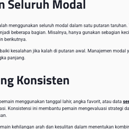
n Seluruh Modal
dalah menggunakan seluruh modal dalam satu putaran taruhan. 
adi beberapa bagian. Misalnya, hanya gunakan sebagian keci
n berikutnya.
aiki kesalahan jika kalah di putaran awal. Manajemen modal 
gka panjang.
ng Konsisten
pemain menggunakan tanggal lahir, angka favorit, atau data
se
i. Konsistensi ini membantu pemain mengevaluasi strategi da
san.
emain kehilangan arah dan kesulitan dalam menentukan kombi