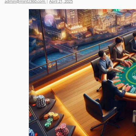
admin@mintz360.com
|
April 21, 2025