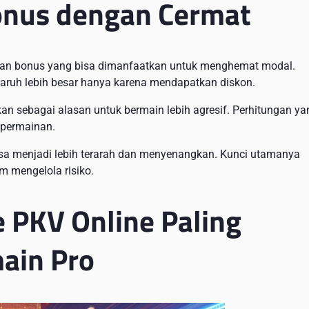
onus dengan Cermat
 dan bonus yang bisa dimanfaatkan untuk menghemat modal.
taruh lebih besar hanya karena mendapatkan diskon.
 sebagai alasan untuk bermain lebih agresif. Perhitungan ya
 permainan.
 bisa menjadi lebih terarah dan menyenangkan. Kunci utamanya
m mengelola risiko.
 PKV Online Paling
ain Pro