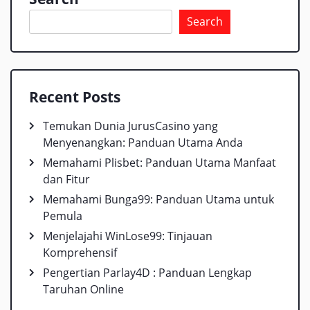
Search
Recent Posts
Temukan Dunia JurusCasino yang
Menyenangkan: Panduan Utama Anda
Memahami Plisbet: Panduan Utama Manfaat
dan Fitur
Memahami Bunga99: Panduan Utama untuk
Pemula
Menjelajahi WinLose99: Tinjauan
Komprehensif
Pengertian Parlay4D : Panduan Lengkap
Taruhan Online