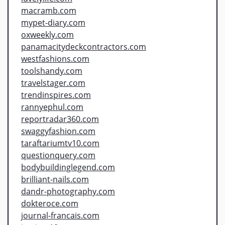
macramb.com
mypet-diary.com
oxweekly.com
panamacitydeckcontractors.com
westfashions.com
toolshandy.com
travelstager.com
trendinspires.com
rannyephul.com
reportradar360.com
swaggyfashion.com
taraftariumtv10.com
questionquery.com
bodybuildinglegend.com
brilliant-nails.com
dandr-photography.com
dokteroce.com
journal-francais.com