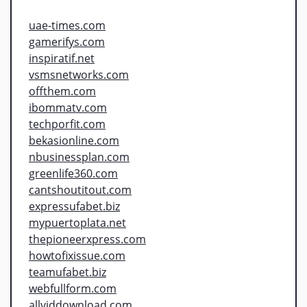
uae-times.com
gamerifys.com
inspiratif.net
vsmsnetworks.com
offthem.com
ibommatv.com
techporfit.com
bekasionline.com
nbusinessplan.com
greenlife360.com
cantshoutitout.com
expressufabet.biz
mypuertoplata.net
thepioneerxpress.com
howtofixissue.com
teamufabet.biz
webfullform.com
allviddownload.com