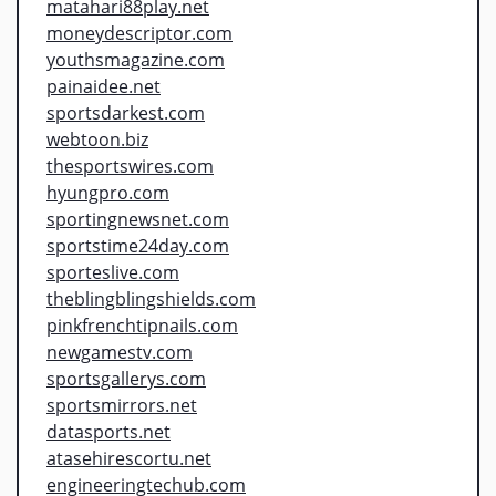
matahari88play.net
moneydescriptor.com
youthsmagazine.com
painaidee.net
sportsdarkest.com
webtoon.biz
thesportswires.com
hyungpro.com
sportingnewsnet.com
sportstime24day.com
sporteslive.com
theblingblingshields.com
pinkfrenchtipnails.com
newgamestv.com
sportsgallerys.com
sportsmirrors.net
datasports.net
atasehirescortu.net
engineeringtechub.com