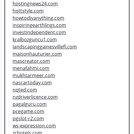
hostingnews24.com
hottstyle.com
howtodiyanything.com
inspiringearthlings.com
investindependent.com
kralbozguncu1.com
landscapinggainesvillefl.com
maisonhauturier.com
mascreator.com
menafahmi.com
mukhtarmeer.com
nascartoday.com
nqted.com
nzdriverlicence.com
pagalguru.com
pcegame.com
pgslot-r2.com
ws-expression.com
zchotels.com