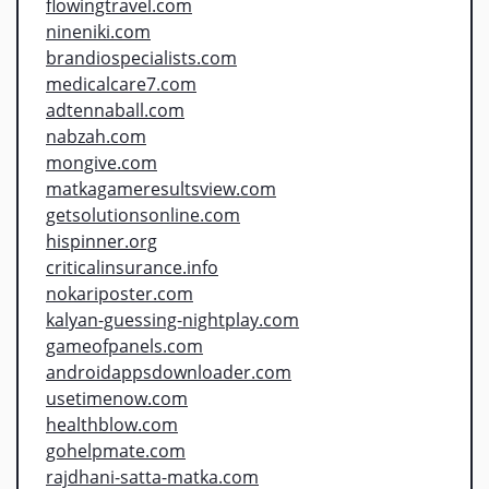
flowingtravel.com
nineniki.com
brandiospecialists.com
medicalcare7.com
adtennaball.com
nabzah.com
mongive.com
matkagameresultsview.com
getsolutionsonline.com
hispinner.org
criticalinsurance.info
nokariposter.com
kalyan-guessing-nightplay.com
gameofpanels.com
androidappsdownloader.com
usetimenow.com
healthblow.com
gohelpmate.com
rajdhani-satta-matka.com