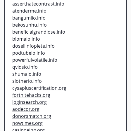
asserthatecontrast.info
atenderme.info
bangumiio.info
bekosunhu.info
beneficialgrandiose.info
blomaio.info
dosellinfoplete.info
podtubeio.info
powerfulvolatile.info
qvidsio.info
shumaio.info
slotherio.info
cysapluscertification.org
fortnitehacks.org
loginsearch.org
aodecor.org
donorsmatch.org
nowtimes.org
casinoeing.org