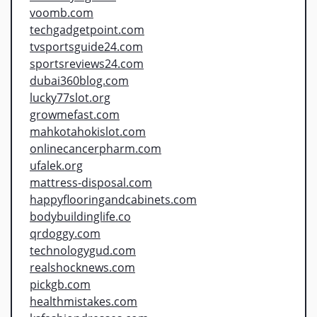
voomb.com
techgadgetpoint.com
tvsportsguide24.com
sportsreviews24.com
dubai360blog.com
lucky77slot.org
growmefast.com
mahkotahokislot.com
onlinecancerpharm.com
ufalek.org
mattress-disposal.com
happyflooringandcabinets.com
bodybuildinglife.co
qrdoggy.com
technologygud.com
realshocknews.com
pickgb.com
healthmistakes.com