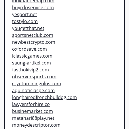
lookbattlemap.com
buyrdpservice.com
yesport.net
tostylo.com
yougetthat.net
sportsnetclub.com
newbestcrypto.com
oxfordsave.com
iclassicgames.com
saung-artikel.com
fasthokivip2.com
observersports.com
cryptominingplus.com
aquinoticiaspe.com
longhairedfrenchbulldog.com
lawyersforhire.co
businemarket.com
matahari88play.net
moneydescriptor.com