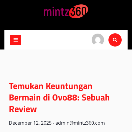
Skip
to
content
Temukan Keuntungan
Bermain di Ovo88: Sebuah
Review
December 12, 2025
-
admin@mintz360.com