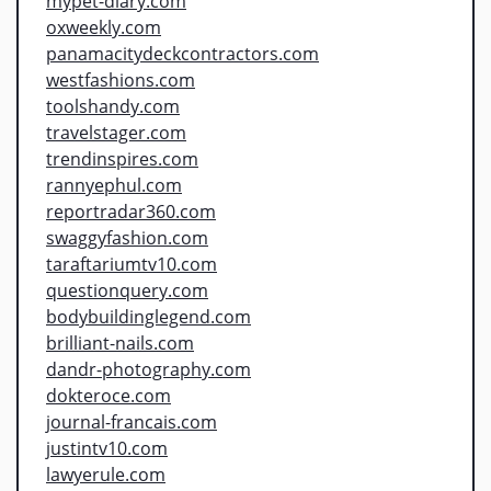
mypet-diary.com
oxweekly.com
panamacitydeckcontractors.com
westfashions.com
toolshandy.com
travelstager.com
trendinspires.com
rannyephul.com
reportradar360.com
swaggyfashion.com
taraftariumtv10.com
questionquery.com
bodybuildinglegend.com
brilliant-nails.com
dandr-photography.com
dokteroce.com
journal-francais.com
justintv10.com
lawyerule.com