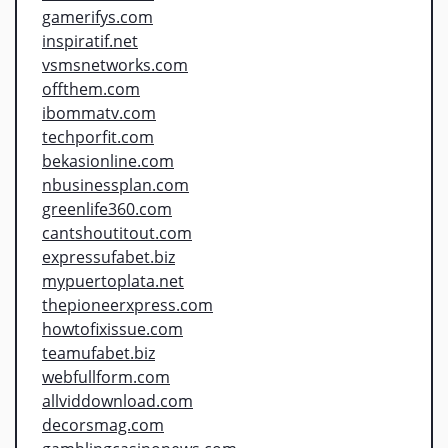
gamerifys.com
inspiratif.net
vsmsnetworks.com
offthem.com
ibommatv.com
techporfit.com
bekasionline.com
nbusinessplan.com
greenlife360.com
cantshoutitout.com
expressufabet.biz
mypuertoplata.net
thepioneerxpress.com
howtofixissue.com
teamufabet.biz
webfullform.com
allviddownload.com
decorsmag.com