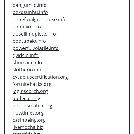
bangumiio.info
bekosunhu.info
beneficialgrandiose.info
blomaio.info
dosellinfoplete.info
podtubeio.info
powerfulvolatile.info
qvidsio.info
shumaio.info
slotherio.info
cysapluscertification.org
fortnitehacks.org
loginsearch.org
aodecor.org
donorsmatch.org
nowtimes.org
casinoeing.org
livemocha.biz