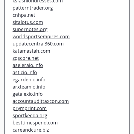
ksfashiondresses.com
patterntrader.org
cnhpa.net
sitalotus.com
supernotes.org
worldsportsempires.com
updatecentral360.com
katamastah.com
zqscore.net
aseleraio.info
asticio.info
egardenio.info
arxteamio.info
getalexio.info
accountaudittaxcon.com
prymprint.com
sportkeeda.org
besttimespend.com
careandcure.biz