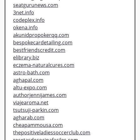
seatgurunews.com
3net.info
codeplex.info
okena.info
akunidpropokerqq.com
bespokecardetailing.com
bestfriendscredit.com
elibrary.biz
eczema-naturalcures.com
astro-bath.com
aghapal.com
altu-expo.com
authorjennijames.com
viajearoma.net
tsutsuji-parkin.com
agharab.com
cheapammousa.com
thepositiveladiessoccerclub.com
recetasdecocinafaciles.com