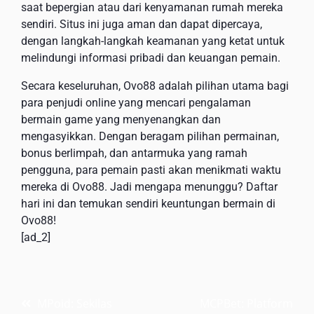
saat bepergian atau dari kenyamanan rumah mereka
sendiri. Situs ini juga aman dan dapat dipercaya,
dengan langkah-langkah keamanan yang ketat untuk
melindungi informasi pribadi dan keuangan pemain.
Secara keseluruhan, Ovo88 adalah pilihan utama bagi
para penjudi online yang mencari pengalaman
bermain game yang menyenangkan dan
mengasyikkan. Dengan beragam pilihan permainan,
bonus berlimpah, dan antarmuka yang ramah
pengguna, para pemain pasti akan menikmati waktu
mereka di Ovo88. Jadi mengapa menunggu? Daftar
hari ini dan temukan sendiri keuntungan bermain di
Ovo88!
[ad_2]
Post
MPoid: Sekilas
MCPBet: Platform