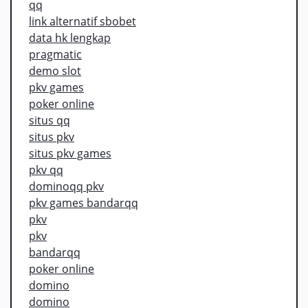
qq
link alternatif sbobet
data hk lengkap
pragmatic
demo slot
pkv games
poker online
situs qq
situs pkv
situs pkv games
pkv qq
dominoqq pkv
pkv games bandarqq
pkv
pkv
bandarqq
poker online
domino
domino