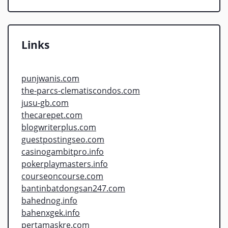
Links
punjwanis.com
the-parcs-clematiscondos.com
jusu-gb.com
thecarepet.com
blogwriterplus.com
guestpostingseo.com
casinogambitpro.info
pokerplaymasters.info
courseoncourse.com
bantinbatdongsan247.com
bahednog.info
bahenxgek.info
pertamaskre.com