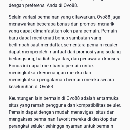
dengan preferensi Anda di Ovo88.
Selain variasi permainan yang ditawarkan, Ovo88 juga
menawarkan beberapa bonus dan promosi menarik
yang dapat dimanfaatkan oleh para pemain. Pemain
baru dapat menikmati bonus sambutan yang
berlimpah saat mendaftar, sementara pemain reguler
dapat memperoleh manfaat dari promosi yang sedang
berlangsung, hadiah loyalitas, dan penawaran khusus.
Bonus ini dapat membantu pemain untuk
meningkatkan kemenangan mereka dan
meningkatkan pengalaman bermain mereka secara
keseluruhan di Ovo88.
Keuntungan lain bermain di Ovo88 adalah antarmuka
situs yang ramah pengguna dan kompatibilitas seluler.
Pemain dapat dengan mudah menavigasi situs dan
mengakses permainan favorit mereka di desktop dan
perangkat seluler, sehingga nyaman untuk bermain