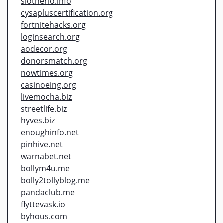
slotherio.info
cysapluscertification.org
fortnitehacks.org
loginsearch.org
aodecor.org
donorsmatch.org
nowtimes.org
casinoeing.org
livemocha.biz
streetlife.biz
hyves.biz
enoughinfo.net
pinhive.net
warnabet.net
bollym4u.me
bolly2tollyblog.me
pandaclub.me
flyttevask.io
byhous.com