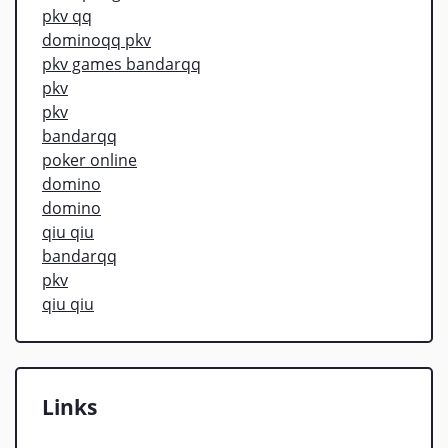
pkv qq
dominoqq pkv
pkv games bandarqq
pkv
pkv
bandarqq
poker online
domino
domino
qiu qiu
bandarqq
pkv
qiu qiu
Links