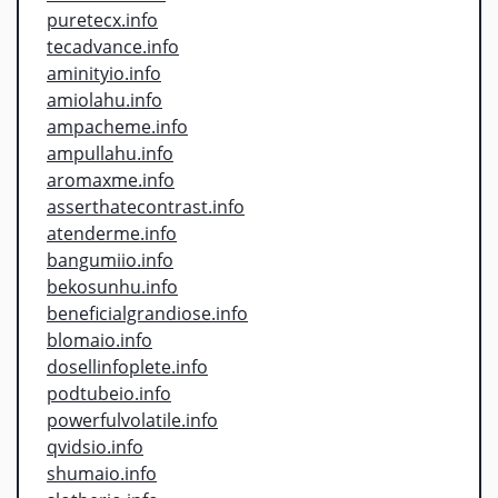
puretecx.info
tecadvance.info
aminityio.info
amiolahu.info
ampacheme.info
ampullahu.info
aromaxme.info
asserthatecontrast.info
atenderme.info
bangumiio.info
bekosunhu.info
beneficialgrandiose.info
blomaio.info
dosellinfoplete.info
podtubeio.info
powerfulvolatile.info
qvidsio.info
shumaio.info