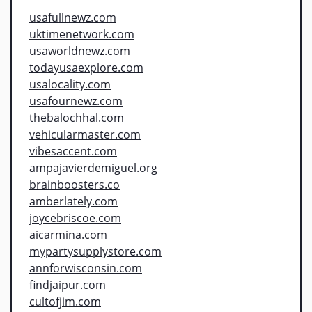
usafullnewz.com
uktimenetwork.com
usaworldnewz.com
todayusaexplore.com
usalocality.com
usafournewz.com
thebalochhal.com
vehicularmaster.com
vibesaccent.com
ampajavierdemiguel.org
brainboosters.co
amberlately.com
joycebriscoe.com
aicarmina.com
mypartysupplystore.com
annforwisconsin.com
findjaipur.com
cultofjim.com