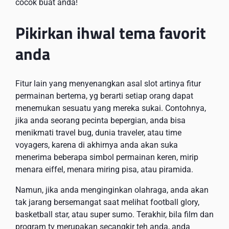
cocok buat anda!
Pikirkan ihwal tema favorit
anda
Fitur lain yang menyenangkan asal slot artinya fitur
permainan bertema, yg berarti setiap orang dapat
menemukan sesuatu yang mereka sukai. Contohnya,
jika anda seorang pecinta bepergian, anda bisa
menikmati travel bug, dunia traveler, atau time
voyagers, karena di akhirnya anda akan suka
menerima beberapa simbol permainan keren, mirip
menara eiffel, menara miring pisa, atau piramida.
Namun, jika anda menginginkan olahraga, anda akan
tak jarang bersemangat saat melihat football glory,
basketball star, atau super sumo. Terakhir, bila film dan
program tv merupakan secangkir teh anda, anda