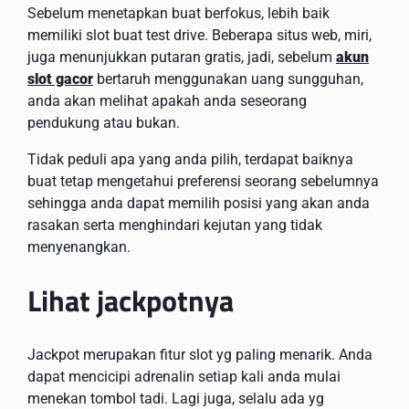
Sebelum menetapkan buat berfokus, lebih baik
memiliki slot buat test drive. Beberapa situs web, miri,
juga menunjukkan putaran gratis, jadi, sebelum
akun
slot gacor
bertaruh menggunakan uang sungguhan,
anda akan melihat apakah anda seseorang
pendukung atau bukan.
Tidak peduli apa yang anda pilih, terdapat baiknya
buat tetap mengetahui preferensi seorang sebelumnya
sehingga anda dapat memilih posisi yang akan anda
rasakan serta menghindari kejutan yang tidak
menyenangkan.
Lihat jackpotnya
Jackpot merupakan fitur slot yg paling menarik. Anda
dapat mencicipi adrenalin setiap kali anda mulai
menekan tombol tadi. Lagi juga, selalu ada yg