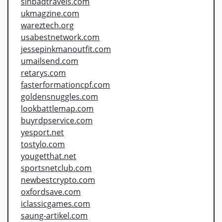
sinbadtravels.com
ukmagzine.com
wareztech.org
usabestnetwork.com
jessepinkmanoutfit.com
umailsend.com
retarys.com
fasterformationcpf.com
goldensnuggles.com
lookbattlemap.com
buyrdpservice.com
yesport.net
tostylo.com
yougetthat.net
sportsnetclub.com
newbestcrypto.com
oxfordsave.com
iclassicgames.com
saung-artikel.com