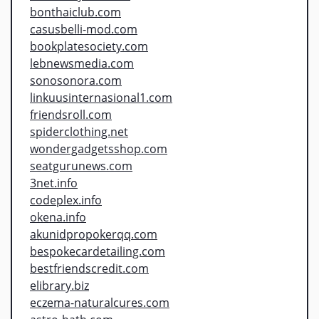
bonthaiclub.com
casusbelli-mod.com
bookplatesociety.com
lebnewsmedia.com
sonosonora.com
linkuusinternasional1.com
friendsroll.com
spiderclothing.net
wondergadgetsshop.com
seatgurunews.com
3net.info
codeplex.info
okena.info
akunidpropokerqq.com
bespokecardetailing.com
bestfriendscredit.com
elibrary.biz
eczema-naturalcures.com