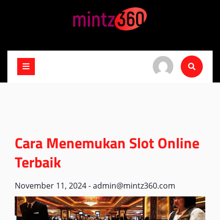
Skip
to
content
Cara Menemukan Slot Online
Terbaik
November 11, 2024
-
admin@mintz360.com