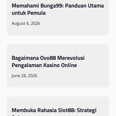
Memahami Bunga99: Panduan Utama
untuk Pemula
August 6, 2026
Bagaimana Ovo88 Merevolusi
Pengalaman Kasino Online
June 28, 2026
Membuka Rahasia Slot88: Strategi