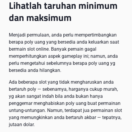
Lihatlah taruhan minimum
dan maksimum
Menjadi permulaan, anda perlu mempertimbangkan
berapa poly uang yang bersedia anda keluarkan saat
bermain slot online. Banyak pemain gagal
memperhitungkan aspek gameplay ini; namun, anda
perlu mengetahui sebelumnya berapa poly uang yg
bersedia anda hilangkan.
Ada beberapa slot yang tidak mengharuskan anda
bertaruh poly — sebenarnya, harganya cukup murah,
yg akan sangat indah bila anda bukan hanya
penggemar menghabiskan poly uang buat permainan
untung-untungan. Namun, terdapat jua permainan slot
yang memungkinkan anda bertaruh akbar — tepatnya,
jutaan dolar.