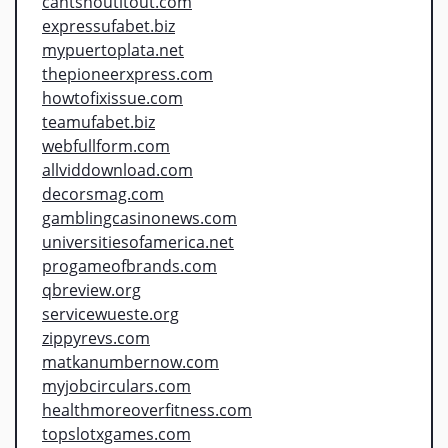
cantshoutitout.com
expressufabet.biz
mypuertoplata.net
thepioneerxpress.com
howtofixissue.com
teamufabet.biz
webfullform.com
allviddownload.com
decorsmag.com
gamblingcasinonews.com
universitiesofamerica.net
progameofbrands.com
qbreview.org
servicewueste.org
zippyrevs.com
matkanumbernow.com
myjobcirculars.com
healthmoreoverfitness.com
topslotxgames.com