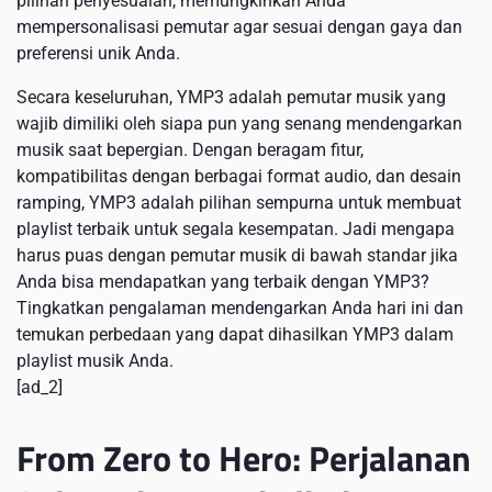
pilihan penyesuaian, memungkinkan Anda
mempersonalisasi pemutar agar sesuai dengan gaya dan
preferensi unik Anda.
Secara keseluruhan, YMP3 adalah pemutar musik yang
wajib dimiliki oleh siapa pun yang senang mendengarkan
musik saat bepergian. Dengan beragam fitur,
kompatibilitas dengan berbagai format audio, dan desain
ramping, YMP3 adalah pilihan sempurna untuk membuat
playlist terbaik untuk segala kesempatan. Jadi mengapa
harus puas dengan pemutar musik di bawah standar jika
Anda bisa mendapatkan yang terbaik dengan YMP3?
Tingkatkan pengalaman mendengarkan Anda hari ini dan
temukan perbedaan yang dapat dihasilkan YMP3 dalam
playlist musik Anda.
[ad_2]
From Zero to Hero: Perjalanan