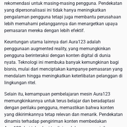
rekomendasi untuk masing-masing pengguna. Pendekatan
yang dipersonalisasi ini tidak hanya meningkatkan
pengalaman pengguna tetapi juga membantu perusahaan
lebih memahami pelanggannya dan menargetkan upaya
pemasaran mereka dengan lebih efektif.
Keuntungan utama lainnya dari Aura123 adalah
penggunaan augmented reality, yang memungkinkan
pengguna berinteraksi dengan konten digital di dunia
nyata. Teknologi ini membuka banyak kemungkinan bagi
bisnis, mulai dari menciptakan kampanye pemasaran yang
mendalam hingga meningkatkan keterlibatan pelanggan di
lingkungan ritel.
Selain itu, kemampuan pembelajaran mesin Aura123
memungkinkannya untuk terus belajar dan beradaptasi
dengan perilaku pengguna, memastikan bahwa konten
yang dikirimkannya tetap relevan dan menarik. Pendekatan
dinamis terhadap pengiriman konten membedakan