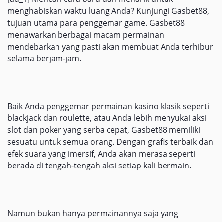
menghabiskan waktu luang Anda? Kunjungi Gasbet88,
tujuan utama para penggemar game. Gasbet88
menawarkan berbagai macam permainan
mendebarkan yang pasti akan membuat Anda terhibur
selama berjam-jam.
Baik Anda penggemar permainan kasino klasik seperti
blackjack dan roulette, atau Anda lebih menyukai aksi
slot dan poker yang serba cepat, Gasbet88 memiliki
sesuatu untuk semua orang. Dengan grafis terbaik dan
efek suara yang imersif, Anda akan merasa seperti
berada di tengah-tengah aksi setiap kali bermain.
Namun bukan hanya permainannya saja yang