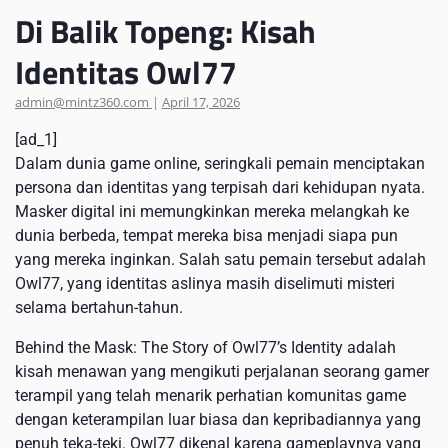
Di Balik Topeng: Kisah
Identitas Owl77
admin@mintz360.com
|
April 17, 2026
[ad_1]
Dalam dunia game online, seringkali pemain menciptakan
persona dan identitas yang terpisah dari kehidupan nyata.
Masker digital ini memungkinkan mereka melangkah ke
dunia berbeda, tempat mereka bisa menjadi siapa pun
yang mereka inginkan. Salah satu pemain tersebut adalah
Owl77, yang identitas aslinya masih diselimuti misteri
selama bertahun-tahun.
Behind the Mask: The Story of Owl77’s Identity adalah
kisah menawan yang mengikuti perjalanan seorang gamer
terampil yang telah menarik perhatian komunitas game
dengan keterampilan luar biasa dan kepribadiannya yang
penuh teka-teki. Owl77 dikenal karena gameplaynya yang