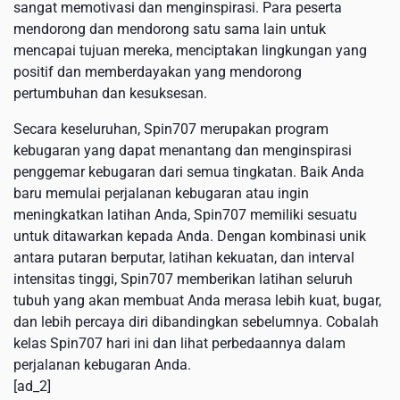
sangat memotivasi dan menginspirasi. Para peserta
mendorong dan mendorong satu sama lain untuk
mencapai tujuan mereka, menciptakan lingkungan yang
positif dan memberdayakan yang mendorong
pertumbuhan dan kesuksesan.
Secara keseluruhan, Spin707 merupakan program
kebugaran yang dapat menantang dan menginspirasi
penggemar kebugaran dari semua tingkatan. Baik Anda
baru memulai perjalanan kebugaran atau ingin
meningkatkan latihan Anda, Spin707 memiliki sesuatu
untuk ditawarkan kepada Anda. Dengan kombinasi unik
antara putaran berputar, latihan kekuatan, dan interval
intensitas tinggi, Spin707 memberikan latihan seluruh
tubuh yang akan membuat Anda merasa lebih kuat, bugar,
dan lebih percaya diri dibandingkan sebelumnya. Cobalah
kelas Spin707 hari ini dan lihat perbedaannya dalam
perjalanan kebugaran Anda.
[ad_2]