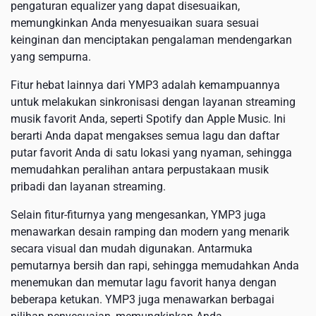
pengaturan equalizer yang dapat disesuaikan,
memungkinkan Anda menyesuaikan suara sesuai
keinginan dan menciptakan pengalaman mendengarkan
yang sempurna.
Fitur hebat lainnya dari YMP3 adalah kemampuannya
untuk melakukan sinkronisasi dengan layanan streaming
musik favorit Anda, seperti Spotify dan Apple Music. Ini
berarti Anda dapat mengakses semua lagu dan daftar
putar favorit Anda di satu lokasi yang nyaman, sehingga
memudahkan peralihan antara perpustakaan musik
pribadi dan layanan streaming.
Selain fitur-fiturnya yang mengesankan, YMP3 juga
menawarkan desain ramping dan modern yang menarik
secara visual dan mudah digunakan. Antarmuka
pemutarnya bersih dan rapi, sehingga memudahkan Anda
menemukan dan memutar lagu favorit hanya dengan
beberapa ketukan. YMP3 juga menawarkan berbagai