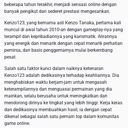
beberapa tahun terakhir, menjadi sensasi online dengan
banyak pengikut dan sederet prestasi mengesankan.
Kenzo123, yang bernama asli Kenzo Tanaka, pertama kali
muncul di awal tahun 2010-an dengan gameplay-nya yang
terampil dan kepribadiannya yang karismatik. Alirannya
yang energik dan menarik dengan cepat menarik perhatian
pemirsa, dan basis penggemarnya mulai berkembang
pesat.
Salah satu faktor kunci dalam naiknya ketenaran
Kenzo123 adalah dedikasinya terhadap keahliannya. Dia
menghabiskan waktu berjam-jam untuk mengasah
keterampilannya dan menguasai permainan yang dia
mainkan, selalu berusaha untuk meningkatkan dan
mendorong dirinya ke tingkat yang lebih tinggi. Kerja keras
dan dedikasinya membuahkan hasil, ia dengan cepat
dikenal sebagai salah satu pemain top dalam komunitas
game online.