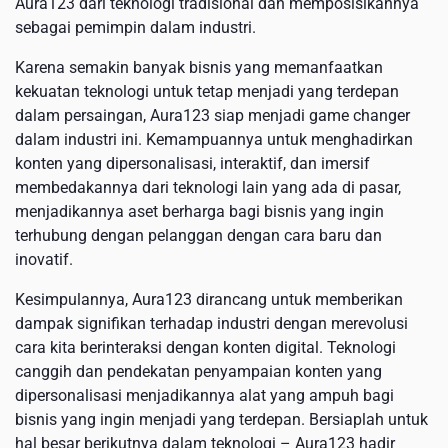
Aura123 dari teknologi tradisional dan memposisikannya
sebagai pemimpin dalam industri.
Karena semakin banyak bisnis yang memanfaatkan
kekuatan teknologi untuk tetap menjadi yang terdepan
dalam persaingan, Aura123 siap menjadi game changer
dalam industri ini. Kemampuannya untuk menghadirkan
konten yang dipersonalisasi, interaktif, dan imersif
membedakannya dari teknologi lain yang ada di pasar,
menjadikannya aset berharga bagi bisnis yang ingin
terhubung dengan pelanggan dengan cara baru dan
inovatif.
Kesimpulannya, Aura123 dirancang untuk memberikan
dampak signifikan terhadap industri dengan merevolusi
cara kita berinteraksi dengan konten digital. Teknologi
canggih dan pendekatan penyampaian konten yang
dipersonalisasi menjadikannya alat yang ampuh bagi
bisnis yang ingin menjadi yang terdepan. Bersiaplah untuk
hal besar berikutnya dalam teknologi – Aura123 hadir