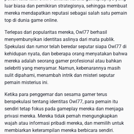
luar biasa dan pemikiran strategisnya, sehingga membuat
mereka mendapatkan reputasi sebagai salah satu pemain
top di dunia game online.
Terlepas dari popularitas mereka, Owl77 berhasil
menyembunyikan identitas aslinya dari mata publik.
Spekulasi dan rumor telah beredar seputar siapa Owl77 di
kehidupan nyata, dan beberapa orang menyatakan bahwa
mereka adalah seorang gamer profesional atau bahkan
selebriti yang menyamar. Namun, kebenarannya masih
sulit dipahami, menambah intrik dan misteri seputar
pemain misterius ini.
Ketika para penggemar dan sesama gamer terus
berspekulasi tentang identitas Owl77, para pemain itu
sendiri tetap fokus pada gameplay mereka dan menjaga
privasi mereka. Mereka tidak pernah mengungkapkan
wajah atau informasi pribadi mereka, dan memilih untuk
membiarkan keterampilan mereka berbicara sendiri.