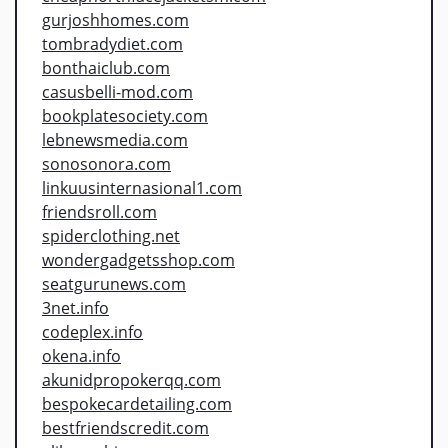
gurjoshhomes.com
tombradydiet.com
bonthaiclub.com
casusbelli-mod.com
bookplatesociety.com
lebnewsmedia.com
sonosonora.com
linkuusinternasional1.com
friendsroll.com
spiderclothing.net
wondergadgetsshop.com
seatgurunews.com
3net.info
codeplex.info
okena.info
akunidpropokerqq.com
bespokecardetailing.com
bestfriendscredit.com