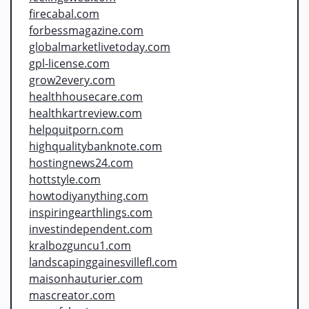
firecabal.com
forbessmagazine.com
globalmarketlivetoday.com
gpl-license.com
grow2every.com
healthhousecare.com
healthkartreview.com
helpquitporn.com
highqualitybanknote.com
hostingnews24.com
hottstyle.com
howtodiyanything.com
inspiringearthlings.com
investindependent.com
kralbozguncu1.com
landscapinggainesvillefl.com
maisonhauturier.com
mascreator.com