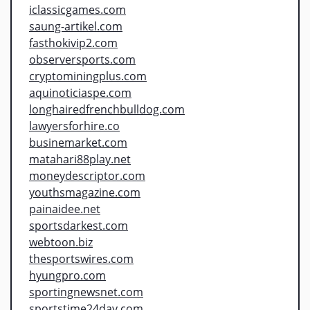
iclassicgames.com
saung-artikel.com
fasthokivip2.com
observersports.com
cryptominingplus.com
aquinoticiaspe.com
longhairedfrenchbulldog.com
lawyersforhire.co
businemarket.com
matahari88play.net
moneydescriptor.com
youthsmagazine.com
painaidee.net
sportsdarkest.com
webtoon.biz
thesportswires.com
hyungpro.com
sportingnewsnet.com
sportstime24day.com