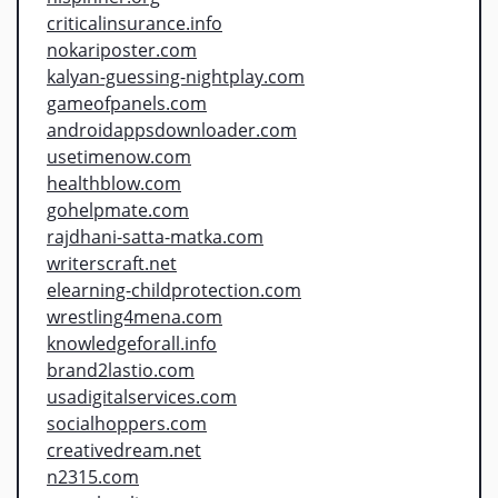
criticalinsurance.info
nokariposter.com
kalyan-guessing-nightplay.com
gameofpanels.com
androidappsdownloader.com
usetimenow.com
healthblow.com
gohelpmate.com
rajdhani-satta-matka.com
writerscraft.net
elearning-childprotection.com
wrestling4mena.com
knowledgeforall.info
brand2lastio.com
usadigitalservices.com
socialhoppers.com
creativedream.net
n2315.com