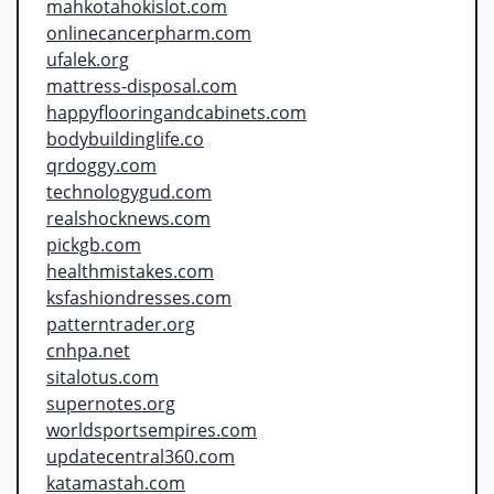
mahkotahokislot.com
onlinecancerpharm.com
ufalek.org
mattress-disposal.com
happyflooringandcabinets.com
bodybuildinglife.co
qrdoggy.com
technologygud.com
realshocknews.com
pickgb.com
healthmistakes.com
ksfashiondresses.com
patterntrader.org
cnhpa.net
sitalotus.com
supernotes.org
worldsportsempires.com
updatecentral360.com
katamastah.com