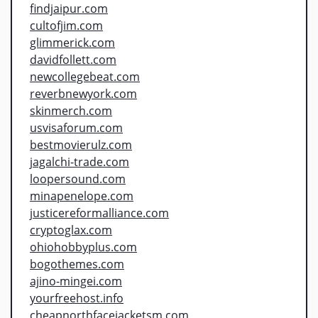
findjaipur.com
cultofjim.com
glimmerick.com
davidfollett.com
newcollegebeat.com
reverbnewyork.com
skinmerch.com
usvisaforum.com
bestmovierulz.com
jagalchi-trade.com
loopersound.com
minapenelope.com
justicereformalliance.com
cryptoglax.com
ohiohobbyplus.com
bogothemes.com
ajino-mingei.com
yourfreehost.info
cheapnorthfacejacketsm.com