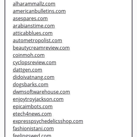
alharammallz.com
americanbulletins.com
asespares.com
arabianstime.com
atticabblues.com
autometropolist.com
beautycreamreview.com
coinmoh.com
cyclopsreview.com
dattgen.com
didoivatnang.com
dogsbarks.com
dwmsoftwarehouse.com
enjoytroyjackson.com
epicaimbots.com
etech4news.com
expresspsychedelicsshop.com
fashionistani.com
feelingswed.com