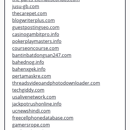
jusu-gb.com
thecarepet.com
blogwriterplus.com
guestpostingseo.com
casinogambitpro.info
pokerplaymasters.info
courseoncourse.com
bantinbatdongsan247.com
bahednog.info
bahenxgek.info
pertamaskre.com
threadsvideoandphotodownloader.com
techgiddy.com
usalivenetwork.com
jackpotrushonline.info
ucnewshindi.com
freecellphonedatabase.com
gamersrope.com