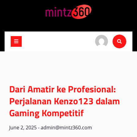
Skip
to
content
Dari Amatir ke Profesional:
Perjalanan Kenzo123 dalam
Gaming Kompetitif
June 2, 2025
-
admin@mintz360.com