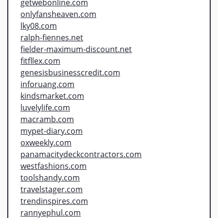
getwebonline.com
onlyfansheaven.com
lky08.com
ralph-fiennes.net
fielder-maximum-discount.net
fitfllex.com
genesisbusinesscredit.com
inforuang.com
kindsmarket.com
luvelylife.com
macramb.com
mypet-diary.com
oxweekly.com
panamacitydeckcontractors.com
westfashions.com
toolshandy.com
travelstager.com
trendinspires.com
rannyephul.com