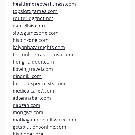
healthmoreoverfitness.com
topslotxgames.com
routerloggnet.net
dantella6.com
slotsgamesone.com
hispinzone.com
kalyanbazarnights.com
top-online-casino-usa.com
honghuidoor.com
flowingtravel.com
nineniki.com
brandiospecialists.com
medicalcare7.com
adtennaball.com
nabzah.com
mongive.com
matkagameresultsview.com
getsolutionsonline.com
hispinner.org