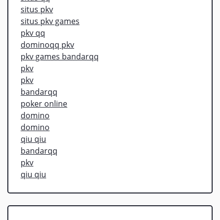
situs pkv
situs pkv games
pkv qq
dominoqq pkv
pkv games bandarqq
pkv
pkv
bandarqq
poker online
domino
domino
qiu qiu
bandarqq
pkv
qiu qiu