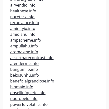
airvendio.info
healthexe.info
puretecx.info
tecadvance.info
aminityio.info
amiolahu.info
ampacheme.info
ampullahu.info
aromaxme.info
asserthatecontrast.info
atenderme.info
bangumiio.info
bekosunhu.info
beneficialgrandiose.info
blomaio.info
dosellinfoplete.info
podtubeio.info
powerfulvolatile.info