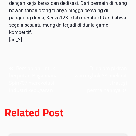
dengan kerja keras dan dedikasi. Dari bermain di ruang
bawah tanah orang tuanya hingga bersaing di
panggung dunia, Kenzo123 telah membuktikan bahwa
segala sesuatu mungkin terjadi di dunia game
kompetitif.
[ad_2]
Post
Bersiaplah untuk
Di dalam pikiran
berputar: Bagaimana
warunghoki88: melihat
navigation
Spin707 merevolusi
strategi
industri kebugaran
permainannya
Related Post