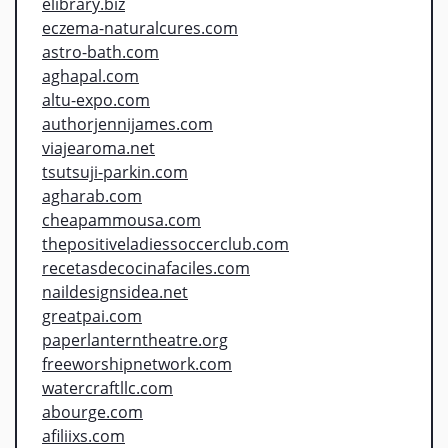
elibrary.biz
eczema-naturalcures.com
astro-bath.com
aghapal.com
altu-expo.com
authorjennijames.com
viajearoma.net
tsutsuji-parkin.com
agharab.com
cheapammousa.com
thepositiveladiessoccerclub.com
recetasdecocinafaciles.com
naildesignsidea.net
greatpai.com
paperlanterntheatre.org
freeworshipnetwork.com
watercraftllc.com
abourge.com
afiliixs.com