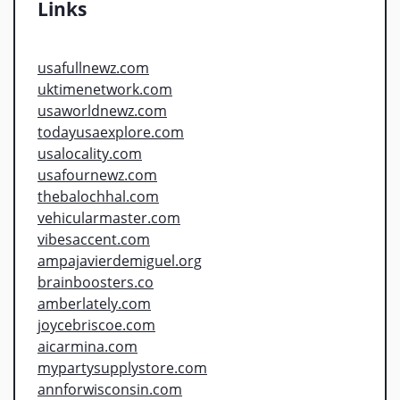
Links
usafullnewz.com
uktimenetwork.com
usaworldnewz.com
todayusaexplore.com
usalocality.com
usafournewz.com
thebalochhal.com
vehicularmaster.com
vibesaccent.com
ampajavierdemiguel.org
brainboosters.co
amberlately.com
joycebriscoe.com
aicarmina.com
mypartysupplystore.com
annforwisconsin.com