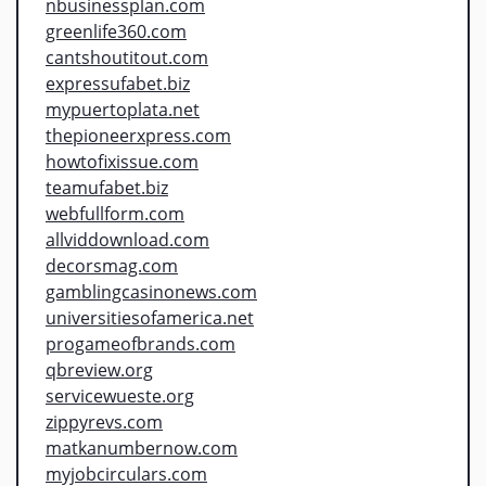
nbusinessplan.com
greenlife360.com
cantshoutitout.com
expressufabet.biz
mypuertoplata.net
thepioneerxpress.com
howtofixissue.com
teamufabet.biz
webfullform.com
allviddownload.com
decorsmag.com
gamblingcasinonews.com
universitiesofamerica.net
progameofbrands.com
qbreview.org
servicewueste.org
zippyrevs.com
matkanumbernow.com
myjobcirculars.com