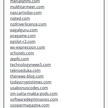
menafahmi.com
mukhtarmeer.com
nascartoday.com
nqted.com
nzdriverlicence.com
pagalguru.com
pcegame.com
pgslot-r2.com
ws-expression.com
zchotels.com
zepfo.com
technologynews5.com
teknoeduka.com
thenews-blog.com
todaycryptotimes.com
usabonuscodes.com
sm-satta-makta-gods.com
softwaredegimnasios.com
soopermagazine.com