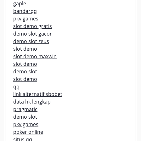
gaple
bandarqq
pkv games
slot demo gratis
demo slot gacor
demo slot zeus
slot demo
slot demo maxwin
slot demo
demo slot
slot demo
qq
link alternatif sbobet
data hk lengkap
pragmatic
demo slot
pkv games
poker online
situs qq