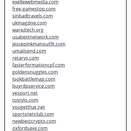
exellewebmedia.com
free-gamestop.com
sinbadtravels.com
ukmagzine.com
wareztech.org
usabestnetwork.com
jessepinkmanoutfit.com
umailsend.com
retarys.com
fasterformationcpf.com
goldensnuggles.com
lookbattlemap.com
buyrdpservice.com
yesport.net
tostylo.com
yougetthat.net
sportsnetclub.com
newbestcrypto.com
oxfordsave.com