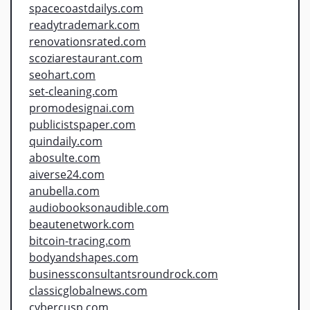
spacecoastdailys.com
readytrademark.com
renovationsrated.com
scoziarestaurant.com
seohart.com
set-cleaning.com
promodesignai.com
publicistspaper.com
quindaily.com
abosulte.com
aiverse24.com
anubella.com
audiobooksonaudible.com
beautenetwork.com
bitcoin-tracing.com
bodyandshapes.com
businessconsultantsroundrock.com
classicglobalnews.com
cybercusp.com