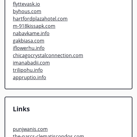
flyttevask.io
byhous.com
hartfordplazahotel.com
m-918kissapk.com
nabavkame.info
gakbiasa.com
iflowerhu.info
chicagocrystalconnection.com
imanabadii.com
trilipohu.info
appruptio.info
Links
punjwanis.com
the-parcs-clematiscondos.com