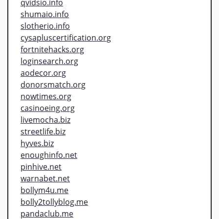
qvidsio.info
shumaio.info
slotherio.info
cysapluscertification.org
fortnitehacks.org
loginsearch.org
aodecor.org
donorsmatch.org
nowtimes.org
casinoeing.org
livemocha.biz
streetlife.biz
hyves.biz
enoughinfo.net
pinhive.net
warnabet.net
bollym4u.me
bolly2tollyblog.me
pandaclub.me