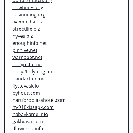
donorsmatch.org
nowtimes.org
casinoeing.org
livemocha.biz
streetlife.biz
hyves.biz
enoughinfo.net
pinhive.net
warnabet.net
bollym4u.me
bolly2tollyblog.me
pandaclub.me
flyttevask.io
byhous.com
hartfordplazahotel.com
m-918kissapk.com
nabavkame.info
gakbiasa.com
iflowerhu.info