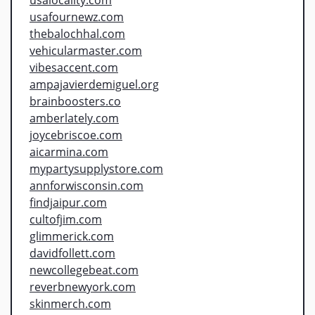
usafournewz.com
thebalochhal.com
vehicularmaster.com
vibesaccent.com
ampajavierdemiguel.org
brainboosters.co
amberlately.com
joycebriscoe.com
aicarmina.com
mypartysupplystore.com
annforwisconsin.com
findjaipur.com
cultofjim.com
glimmerick.com
davidfollett.com
newcollegebeat.com
reverbnewyork.com
skinmerch.com