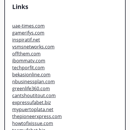
Links
uae-times.com
gamerifys.com
inspiratif.net
vsmsnetworks.com
offthem.com
ibommatv.com
techporfit.com
bekasionline.com
nbusinessplan.com
greenlife360.com
cantshoutitout.com
expressufabet.biz
mypuertoplata.net
thepioneerxpress.com
howtofixissue.com