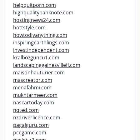
helpquitporn.com
highqualitybanknote.com
hostingnews24.com
hottstyle.com
howtodiyanything.com
inspiringearthlings.com
investindependent.com
kralbozguncu1.com
landscapinggainesvillefl.com
maisonhauturier.com
mascreator.com
menafahmi.com
mukhtarmeer.com
nascartoday.com
nqted.com
nzdriverlicence.com
pagalguru.com
pcegame.com
pgslot-r2.com