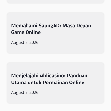
Memahami Saung4D: Masa Depan
Game Online
August 8, 2026
Menjelajahi Ahlicasino: Panduan
Utama untuk Permainan Online
August 7, 2026