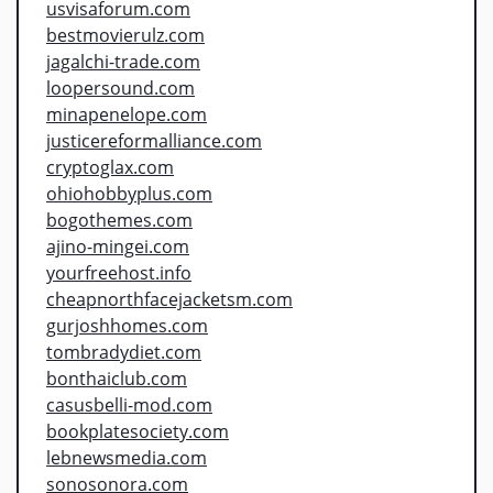
usvisaforum.com
bestmovierulz.com
jagalchi-trade.com
loopersound.com
minapenelope.com
justicereformalliance.com
cryptoglax.com
ohiohobbyplus.com
bogothemes.com
ajino-mingei.com
yourfreehost.info
cheapnorthfacejacketsm.com
gurjoshhomes.com
tombradydiet.com
bonthaiclub.com
casusbelli-mod.com
bookplatesociety.com
lebnewsmedia.com
sonosonora.com