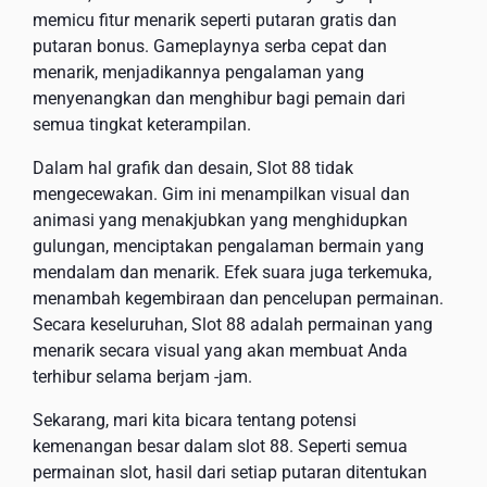
memicu fitur menarik seperti putaran gratis dan
putaran bonus. Gameplaynya serba cepat dan
menarik, menjadikannya pengalaman yang
menyenangkan dan menghibur bagi pemain dari
semua tingkat keterampilan.
Dalam hal grafik dan desain, Slot 88 tidak
mengecewakan. Gim ini menampilkan visual dan
animasi yang menakjubkan yang menghidupkan
gulungan, menciptakan pengalaman bermain yang
mendalam dan menarik. Efek suara juga terkemuka,
menambah kegembiraan dan pencelupan permainan.
Secara keseluruhan, Slot 88 adalah permainan yang
menarik secara visual yang akan membuat Anda
terhibur selama berjam -jam.
Sekarang, mari kita bicara tentang potensi
kemenangan besar dalam slot 88. Seperti semua
permainan slot, hasil dari setiap putaran ditentukan