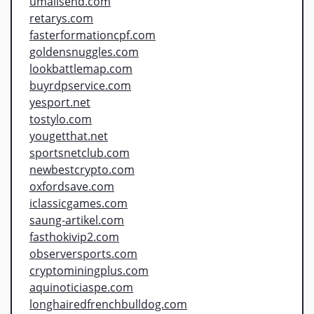
umailsend.com
retarys.com
fasterformationcpf.com
goldensnuggles.com
lookbattlemap.com
buyrdpservice.com
yesport.net
tostylo.com
yougetthat.net
sportsnetclub.com
newbestcrypto.com
oxfordsave.com
iclassicgames.com
saung-artikel.com
fasthokivip2.com
observersports.com
cryptominingplus.com
aquinoticiaspe.com
longhairedfrenchbulldog.com