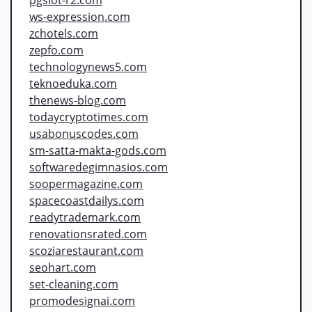
ws-expression.com
zchotels.com
zepfo.com
technologynews5.com
teknoeduka.com
thenews-blog.com
todaycryptotimes.com
usabonuscodes.com
sm-satta-makta-gods.com
softwaredegimnasios.com
soopermagazine.com
spacecoastdailys.com
readytrademark.com
renovationsrated.com
scoziarestaurant.com
seohart.com
set-cleaning.com
promodesignai.com