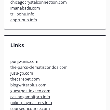
chicagocrystalconnection.com
imanabadii.com
trilipohu.info
appruptio.info
Links
punjwanis.com
the-parcs-clematiscondos.com
jusu-gb.com
thecarepet.com
blogwriterplus.com
guestpostingseo.com
casinogambitpro.info
pokerplaymasters.info
courseoncourse.com