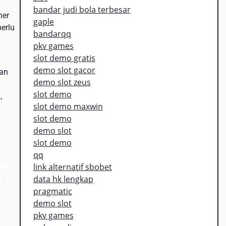
bandar judi bola terbesar
ner
gaple
erlu
bandarqq
pkv games
slot demo gratis
demo slot gacor
nan
demo slot zeus
slot demo
,
slot demo maxwin
slot demo
demo slot
slot demo
qq
isah
link alternatif sbobet
9
data hk lengkap
pragmatic
demo slot
pkv games