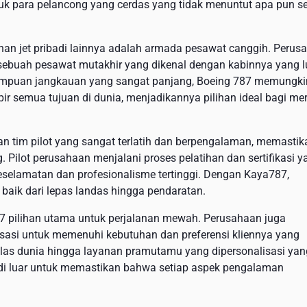
tuk para pelancong yang cerdas yang tidak menuntut apa pun se
an jet pribadi lainnya adalah armada pesawat canggih. Perus
 sebuah pesawat mutakhir yang dikenal dengan kabinnya yang l
emampuan jangkauan yang sangat panjang, Boeing 787 memungk
r semua tujuan di dunia, menjadikannya pilihan ideal bagi me
tim pilot yang sangat terlatih dan berpengalaman, memastik
lot perusahaan menjalani proses pelatihan dan sertifikasi y
elamatan dan profesionalisme tertinggi. Dengan Kaya787,
baik dari lepas landas hingga pendaratan.
 pilihan utama untuk perjalanan mewah. Perusahaan juga
isasi untuk memenuhi kebutuhan dan preferensi kliennya yang
elas dunia hingga layanan pramutamu yang dipersonalisasi yan
 di luar untuk memastikan bahwa setiap aspek pengalaman