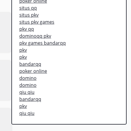
poker online
situs qq
situs pkv
situs pkv games
pkv qq
dominoqq pkv
pkv games bandarqq
pkv
pkv
bandarqq
poker online
domino
domino
qiu qiu
bandarqq
pkv
qiu qiu