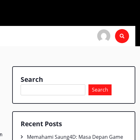
Search
Search
Recent Posts
an
Memahami Saung4D: Masa Depan Game