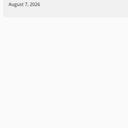
August 7, 2026