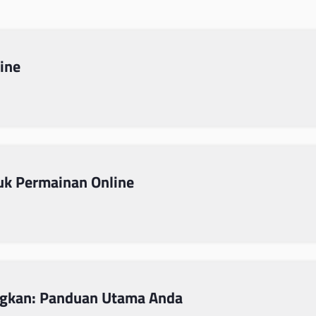
ine
uk Permainan Online
ngkan: Panduan Utama Anda