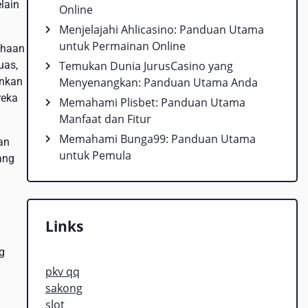
lain
Online
Menjelajahi Ahlicasino: Panduan Utama
untuk Permainan Online
ahaan
uas,
Temukan Dunia JurusCasino yang
inkan
Menyenangkan: Panduan Utama Anda
reka
Memahami Plisbet: Panduan Utama
Manfaat dan Fitur
Memahami Bunga99: Panduan Utama
an
untuk Pemula
ang
Links
g
pkv qq
sakong
slot