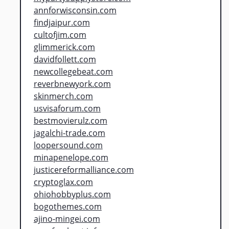
annforwisconsin.com
findjaipur.com
cultofjim.com
glimmerick.com
davidfollett.com
newcollegebeat.com
reverbnewyork.com
skinmerch.com
usvisaforum.com
bestmovierulz.com
jagalchi-trade.com
loopersound.com
minapenelope.com
justicereformalliance.com
cryptoglax.com
ohiohobbyplus.com
bogothemes.com
ajino-mingei.com