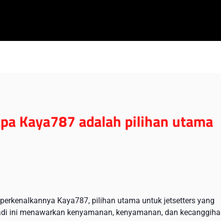
pa Kaya787 adalah pilihan utama
perkenalkannya Kaya787, pilihan utama untuk jetsetters yang
badi ini menawarkan kenyamanan, kenyamanan, dan kecanggih