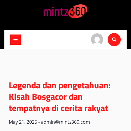
Skip
to
content
Legenda dan pengetahuan:
Kisah Bosgacor dan
tempatnya di cerita rakyat
May 21, 2025
-
admin@mintz360.com