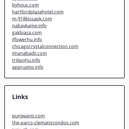
byhous.com
hartfordplazahotel.com
m-918kissapk.com
nabavkame.info
gakbiasa.com
iflowerhu.info
chicagocrystalconnection.com
imanabadii.com
trilipohu.info
appruptio.info
Links
punjwanis.com
the-parcs-clematiscondos.com