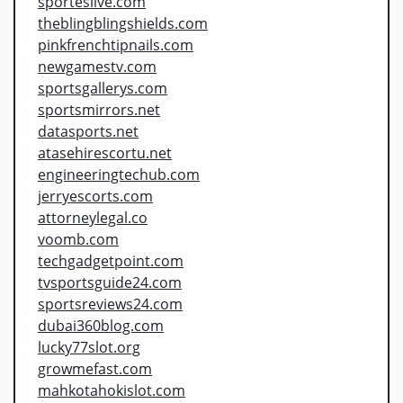
sporteslive.com
theblingblingshields.com
pinkfrenchtipnails.com
newgamestv.com
sportsgallerys.com
sportsmirrors.net
datasports.net
atasehirescortu.net
engineeringtechub.com
jerryescorts.com
attorneylegal.co
voomb.com
techgadgetpoint.com
tvsportsguide24.com
sportsreviews24.com
dubai360blog.com
lucky77slot.org
growmefast.com
mahkotahokislot.com