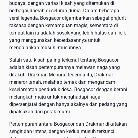
budaya, dengan variasi kisah yang ditemukan di
berbagai daerah di seluruh dunia. Dalam beberapa
versi legenda, Bosgacor digambarkan sebagai prajurit
raksasa dengan kemampuan magis, sementara di
tempat lain ia adalah sosok yang lebih halus dan licik
yang menggunakan kecerdasannya untuk
mengalahkan musuh -musuhnya.
Salah satu kisah paling terkenal tentang Bosgacor
adalah kisah pertempurannya melawan naga yang
ditakuti, Drakmar. Menurut legenda itu, Drakmar
meneror tanah, melahap ternak dan mengancam
keselamatan penduduk desa. Bosgacor dengan berani
melangkah maju untuk menghadapi naga,
dipersenjatai dengan hanya akalnya dan pedang yang
dipalsukan dari perak murni.
Pertempuran antara Bosgacor dan Drakmar dikatakan
sengit dan intens, dengan kedua musuh terkunci