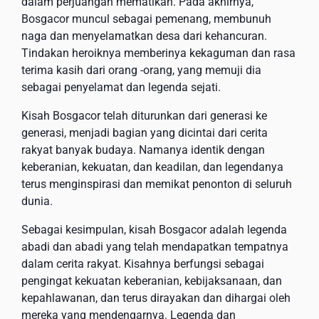
dalam perjuangan mematikan. Pada akhirnya,
Bosgacor muncul sebagai pemenang, membunuh
naga dan menyelamatkan desa dari kehancuran.
Tindakan heroiknya memberinya kekaguman dan rasa
terima kasih dari orang -orang, yang memuji dia
sebagai penyelamat dan legenda sejati.
Kisah Bosgacor telah diturunkan dari generasi ke
generasi, menjadi bagian yang dicintai dari cerita
rakyat banyak budaya. Namanya identik dengan
keberanian, kekuatan, dan keadilan, dan legendanya
terus menginspirasi dan memikat penonton di seluruh
dunia.
Sebagai kesimpulan, kisah Bosgacor adalah legenda
abadi dan abadi yang telah mendapatkan tempatnya
dalam cerita rakyat. Kisahnya berfungsi sebagai
pengingat kekuatan keberanian, kebijaksanaan, dan
kepahlawanan, dan terus dirayakan dan dihargai oleh
mereka yang mendengarnya. Legenda dan