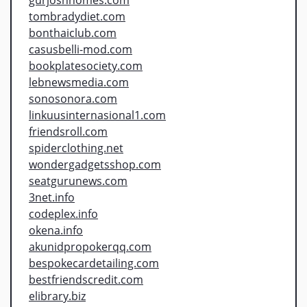
tombradydiet.com
bonthaiclub.com
casusbelli-mod.com
bookplatesociety.com
lebnewsmedia.com
sonosonora.com
linkuusinternasional1.com
friendsroll.com
spiderclothing.net
wondergadgetsshop.com
seatgurunews.com
3net.info
codeplex.info
okena.info
akunidpropokerqq.com
bespokecardetailing.com
bestfriendscredit.com
elibrary.biz