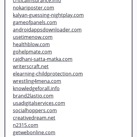
criticalinsurance.info
nokariposter.com
kalyan-guessing-nightplay.com
gameofpanels.com
androidappsdownloader.com
usetimenow.com
healthblow.com
gohelpmate.com
rajdhani-satta-matka.com
writerscraft.net
elearning-childprotection.com
wrestling4mena.com
knowledgeforall.info
brand2lastio.com
usadigitalservices.com
socialhoppers.com
creativedream.net
n2315.com
getwebonline.com