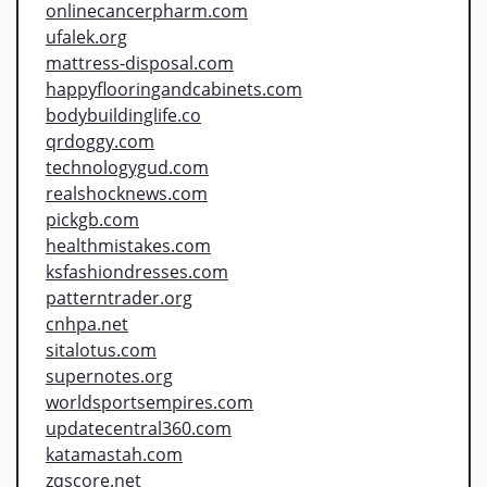
onlinecancerpharm.com
ufalek.org
mattress-disposal.com
happyflooringandcabinets.com
bodybuildinglife.co
qrdoggy.com
technologygud.com
realshocknews.com
pickgb.com
healthmistakes.com
ksfashiondresses.com
patterntrader.org
cnhpa.net
sitalotus.com
supernotes.org
worldsportsempires.com
updatecentral360.com
katamastah.com
zqscore.net