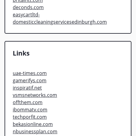
deconds.com
easycartltd-
domesticcleaningservicesedinburgh.com
Links
uae-times.com
gamerifys.com
inspiratif.net
vsmsnetworks.com
offthem.com
ibommatv.com
techporfit.com
bekasionline.com
nbusinessplan.com