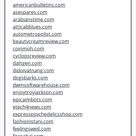
americanbulletins.com
asespares.com
arabianstime.com
atticabblues.com
autometropolist.com
beautycreamreview.com
coinmoh.com
cyclopsreview.com
dattgen.com
didoivatnang.com
dogsbarks.com
dwmsoftwarehouse.com
enjoytroyjackson.com
epicaimbots.com
etech4news.com
expresspsychedelicsshop.com
fashionistani.com
feelingswed.com
firecabal.com