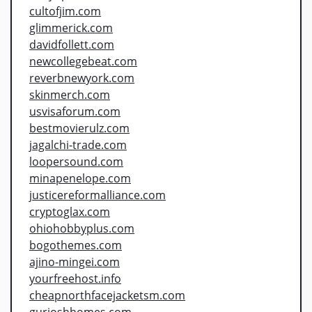
cultofjim.com
glimmerick.com
davidfollett.com
newcollegebeat.com
reverbnewyork.com
skinmerch.com
usvisaforum.com
bestmovierulz.com
jagalchi-trade.com
loopersound.com
minapenelope.com
justicereformalliance.com
cryptoglax.com
ohiohobbyplus.com
bogothemes.com
ajino-mingei.com
yourfreehost.info
cheapnorthfacejacketsm.com
gurjoshhomes.com