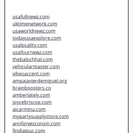
usafullnewz.com
uktimenetwork.com
usaworldnewz.com
todayusaexplore.com
usalocality.com
usafournewz.com
thebalochhal.com
vehicularmaster.com
vibesaccent.com
ampajavierdemiguel.org
brainboosters.co
amberlately.com
joycebriscoe.com
aicarmina.com
mypartysupplystore.com
annforwisconsin.com
findjaipur.com