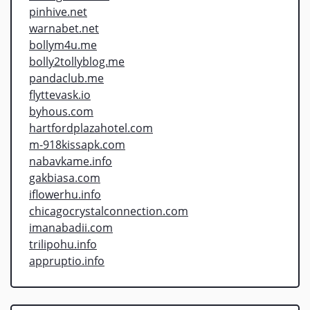
pinhive.net
warnabet.net
bollym4u.me
bolly2tollyblog.me
pandaclub.me
flyttevask.io
byhous.com
hartfordplazahotel.com
m-918kissapk.com
nabavkame.info
gakbiasa.com
iflowerhu.info
chicagocrystalconnection.com
imanabadii.com
trilipohu.info
appruptio.info