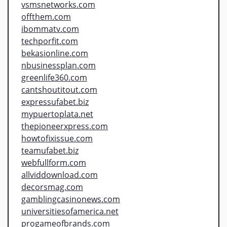
vsmsnetworks.com
offthem.com
ibommatv.com
techporfit.com
bekasionline.com
nbusinessplan.com
greenlife360.com
cantshoutitout.com
expressufabet.biz
mypuertoplata.net
thepioneerxpress.com
howtofixissue.com
teamufabet.biz
webfullform.com
allviddownload.com
decorsmag.com
gamblingcasinonews.com
universitiesofamerica.net
progameofbrands.com