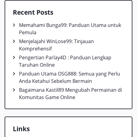
Recent Posts
Memahami Bunga99: Panduan Utama untuk
Pemula
Menjelajahi WinLose99: Tinjauan
Komprehensif
Pengertian Parlay4D : Panduan Lengkap
Taruhan Online
Panduan Utama OSG888: Semua yang Perlu
Anda Ketahui Sebelum Bermain
Bagaimana Kastil89 Mengubah Permainan di
Komunitas Game Online
Links