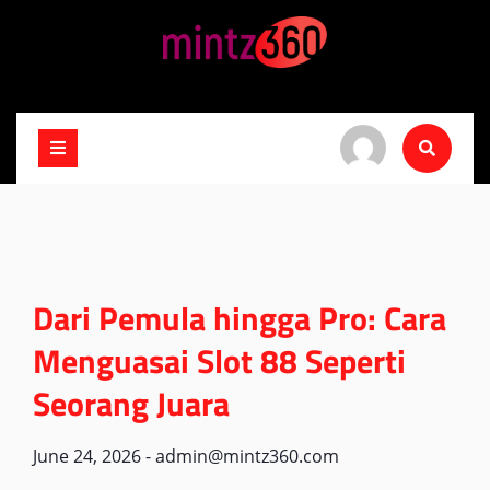
Skip
to
content
Dari Pemula hingga Pro: Cara
Menguasai Slot 88 Seperti
Seorang Juara
June 24, 2026
-
admin@mintz360.com