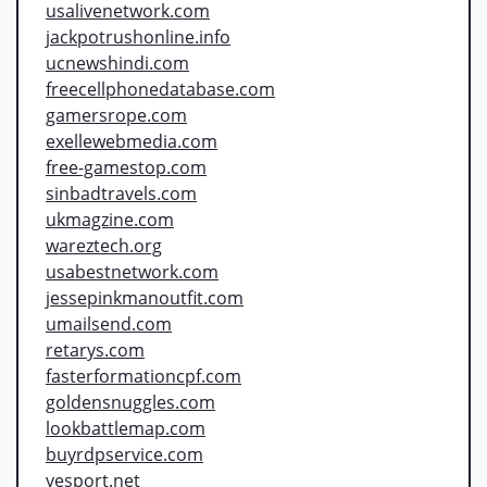
usalivenetwork.com
jackpotrushonline.info
ucnewshindi.com
freecellphonedatabase.com
gamersrope.com
exellewebmedia.com
free-gamestop.com
sinbadtravels.com
ukmagzine.com
wareztech.org
usabestnetwork.com
jessepinkmanoutfit.com
umailsend.com
retarys.com
fasterformationcpf.com
goldensnuggles.com
lookbattlemap.com
buyrdpservice.com
yesport.net