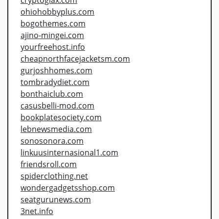
ohiohobbyplus.com
bogothemes.com
ajino-mingei.com
yourfreehost.info
cheapnorthfacejacketsm.com
gurjoshhomes.com
tombradydiet.com
bonthaiclub.com
casusbelli-mod.com
bookplatesociety.com
lebnewsmedia.com
sonosonora.com
linkuusinternasional1.com
friendsroll.com
spiderclothing.net
wondergadgetsshop.com
seatgurunews.com
3net.info