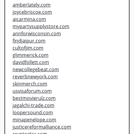
amberlately.com
joycebriscoe.com
aicarmina.com
mypartysupplystore.com
annforwisconsin.com
findjaipur.com
cultofjim.com
glimmerick.com
davidfollett.com
newcollegebeat.com
reverbnewyork.com
skinmerch.com
usvisaforum.com
bestmovierulz.com
jagalchi-trade.com
loopersound.com
minapenelope.com
justicereformalliance.com
cryptoglax.com