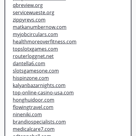
qbreview.org
servicewueste.org
zippyrevs.com
matkanumbernow.com
myjobcirculars.com
healthmoreoverfitness.com
topslotxgames.com
routerloggnet.net
dantella6.com
slotsgamesone.com
hispinzone.com
kalyanbazarnights.com
top-online-casino-usa.com
honghuidoor.com
flowingtravel.com
nineniki.com
brandiospecialists.com
medicalcare7.com