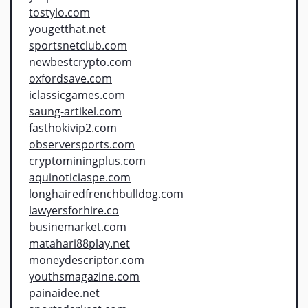
tostylo.com
yougetthat.net
sportsnetclub.com
newbestcrypto.com
oxfordsave.com
iclassicgames.com
saung-artikel.com
fasthokivip2.com
observersports.com
cryptominingplus.com
aquinoticiaspe.com
longhairedfrenchbulldog.com
lawyersforhire.co
businemarket.com
matahari88play.net
moneydescriptor.com
youthsmagazine.com
painaidee.net