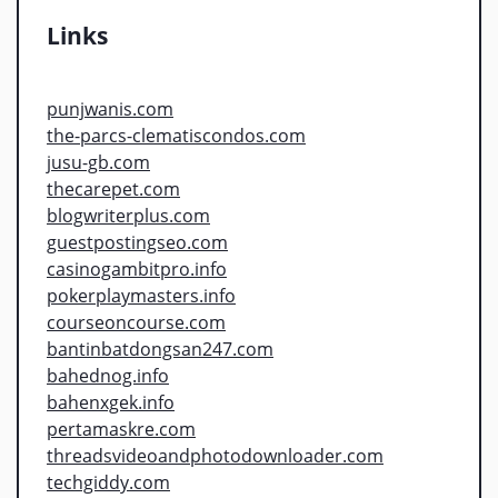
Links
punjwanis.com
the-parcs-clematiscondos.com
jusu-gb.com
thecarepet.com
blogwriterplus.com
guestpostingseo.com
casinogambitpro.info
pokerplaymasters.info
courseoncourse.com
bantinbatdongsan247.com
bahednog.info
bahenxgek.info
pertamaskre.com
threadsvideoandphotodownloader.com
techgiddy.com