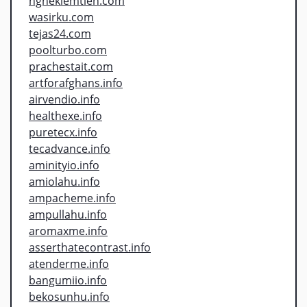
nghekiemtien.com
wasirku.com
tejas24.com
poolturbo.com
prachestait.com
artforafghans.info
airvendio.info
healthexe.info
puretecx.info
tecadvance.info
aminityio.info
amiolahu.info
ampacheme.info
ampullahu.info
aromaxme.info
asserthatecontrast.info
atenderme.info
bangumiio.info
bekosunhu.info