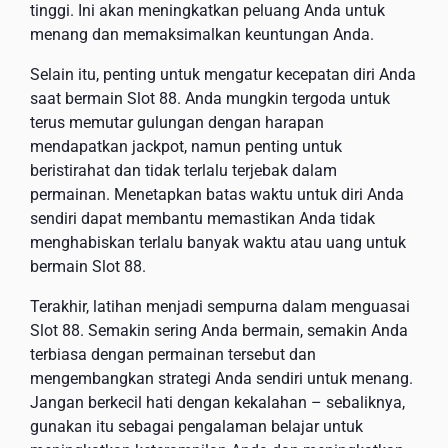
tinggi. Ini akan meningkatkan peluang Anda untuk
menang dan memaksimalkan keuntungan Anda.
Selain itu, penting untuk mengatur kecepatan diri Anda
saat bermain Slot 88. Anda mungkin tergoda untuk
terus memutar gulungan dengan harapan
mendapatkan jackpot, namun penting untuk
beristirahat dan tidak terlalu terjebak dalam
permainan. Menetapkan batas waktu untuk diri Anda
sendiri dapat membantu memastikan Anda tidak
menghabiskan terlalu banyak waktu atau uang untuk
bermain Slot 88.
Terakhir, latihan menjadi sempurna dalam menguasai
Slot 88. Semakin sering Anda bermain, semakin Anda
terbiasa dengan permainan tersebut dan
mengembangkan strategi Anda sendiri untuk menang.
Jangan berkecil hati dengan kekalahan – sebaliknya,
gunakan itu sebagai pengalaman belajar untuk