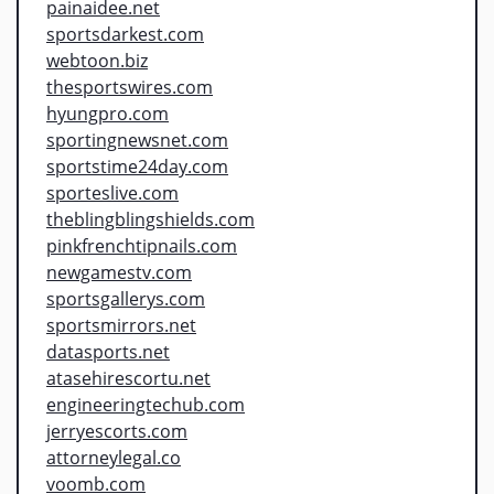
painaidee.net
sportsdarkest.com
webtoon.biz
thesportswires.com
hyungpro.com
sportingnewsnet.com
sportstime24day.com
sporteslive.com
theblingblingshields.com
pinkfrenchtipnails.com
newgamestv.com
sportsgallerys.com
sportsmirrors.net
datasports.net
atasehirescortu.net
engineeringtechub.com
jerryescorts.com
attorneylegal.co
voomb.com