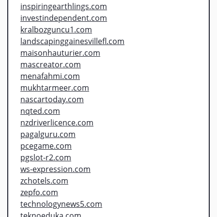
inspiringearthlings.com
investindependent.com
kralbozguncu1.com
landscapinggainesvillefl.com
maisonhauturier.com
mascreator.com
menafahmi.com
mukhtarmeer.com
nascartoday.com
nqted.com
nzdriverlicence.com
pagalguru.com
pcegame.com
pgslot-r2.com
ws-expression.com
zchotels.com
zepfo.com
technologynews5.com
teknoeduka.com