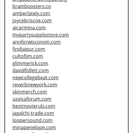
brainboosters.co
amberlately.com
joycebriscoe.com
aicarmina.com
mypartysupplystore.com
annforwisconsin.com
findjaipur.com
cultofjim.com
glimmerick.com
davidfollett.com
newcollegebeat.com
reverbnewyork.com
skinmerch.com
usvisaforum.com
bestmovierulz.com
jagalchi-trade.com
loopersound.com
minapenelope.com