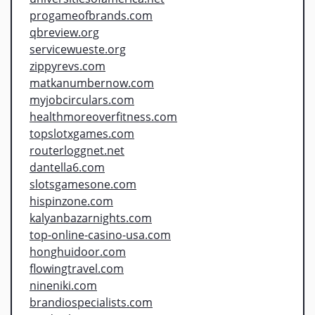
progameofbrands.com
qbreview.org
servicewueste.org
zippyrevs.com
matkanumbernow.com
myjobcirculars.com
healthmoreoverfitness.com
topslotxgames.com
routerloggnet.net
dantella6.com
slotsgamesone.com
hispinzone.com
kalyanbazarnights.com
top-online-casino-usa.com
honghuidoor.com
flowingtravel.com
nineniki.com
brandiospecialists.com