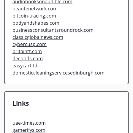
audiobooksonaudible.com
beautenetwork.com
bitcoin-tracing.com
bodyandshapes.com
businessconsultantsroundrock.com
classicglobalnews.com
cybercusp.com
britaintt.com
deconds.com
easycartltd-
domesticcleaningservicesedinburgh.com
Links
uae-times.com
gamerifys.com