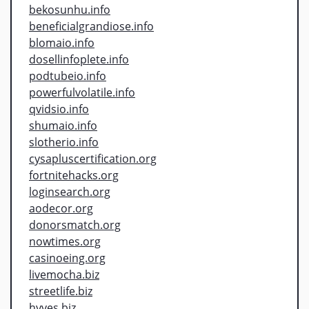
bekosunhu.info
beneficialgrandiose.info
blomaio.info
dosellinfoplete.info
podtubeio.info
powerfulvolatile.info
qvidsio.info
shumaio.info
slotherio.info
cysapluscertification.org
fortnitehacks.org
loginsearch.org
aodecor.org
donorsmatch.org
nowtimes.org
casinoeing.org
livemocha.biz
streetlife.biz
hyves.biz