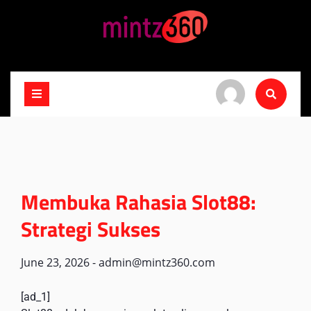
Skip
to
content
Membuka Rahasia Slot88:
Strategi Sukses
June 23, 2026
-
admin@mintz360.com
[ad_1]