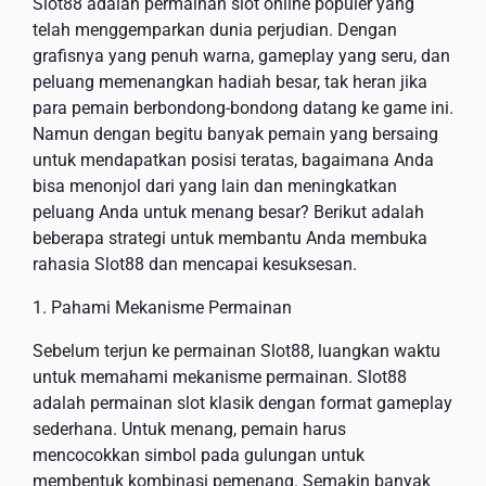
Slot88 adalah permainan slot online populer yang
telah menggemparkan dunia perjudian. Dengan
grafisnya yang penuh warna, gameplay yang seru, dan
peluang memenangkan hadiah besar, tak heran jika
para pemain berbondong-bondong datang ke game ini.
Namun dengan begitu banyak pemain yang bersaing
untuk mendapatkan posisi teratas, bagaimana Anda
bisa menonjol dari yang lain dan meningkatkan
peluang Anda untuk menang besar? Berikut adalah
beberapa strategi untuk membantu Anda membuka
rahasia Slot88 dan mencapai kesuksesan.
1. Pahami Mekanisme Permainan
Sebelum terjun ke permainan Slot88, luangkan waktu
untuk memahami mekanisme permainan. Slot88
adalah permainan slot klasik dengan format gameplay
sederhana. Untuk menang, pemain harus
mencocokkan simbol pada gulungan untuk
membentuk kombinasi pemenang. Semakin banyak