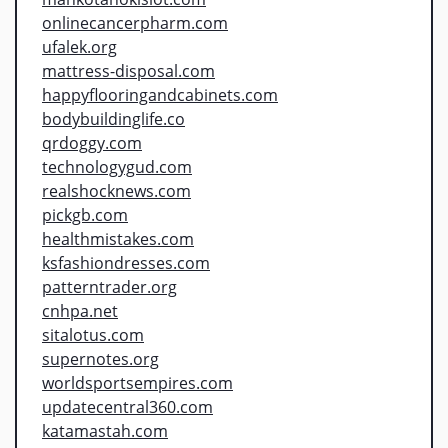
onlinecancerpharm.com
ufalek.org
mattress-disposal.com
happyflooringandcabinets.com
bodybuildinglife.co
qrdoggy.com
technologygud.com
realshocknews.com
pickgb.com
healthmistakes.com
ksfashiondresses.com
patterntrader.org
cnhpa.net
sitalotus.com
supernotes.org
worldsportsempires.com
updatecentral360.com
katamastah.com