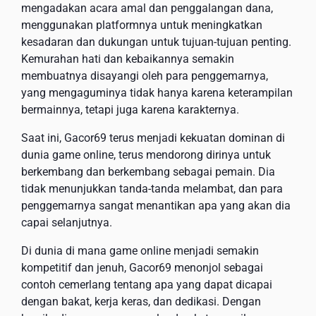
mengadakan acara amal dan penggalangan dana,
menggunakan platformnya untuk meningkatkan
kesadaran dan dukungan untuk tujuan-tujuan penting.
Kemurahan hati dan kebaikannya semakin
membuatnya disayangi oleh para penggemarnya,
yang mengaguminya tidak hanya karena keterampilan
bermainnya, tetapi juga karena karakternya.
Saat ini, Gacor69 terus menjadi kekuatan dominan di
dunia game online, terus mendorong dirinya untuk
berkembang dan berkembang sebagai pemain. Dia
tidak menunjukkan tanda-tanda melambat, dan para
penggemarnya sangat menantikan apa yang akan dia
capai selanjutnya.
Di dunia di mana game online menjadi semakin
kompetitif dan jenuh, Gacor69 menonjol sebagai
contoh cemerlang tentang apa yang dapat dicapai
dengan bakat, kerja keras, dan dedikasi. Dengan