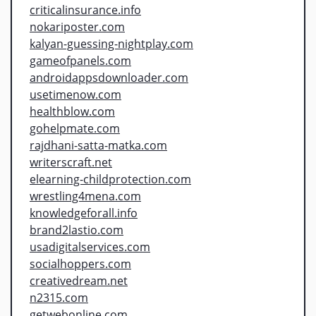
criticalinsurance.info
nokariposter.com
kalyan-guessing-nightplay.com
gameofpanels.com
androidappsdownloader.com
usetimenow.com
healthblow.com
gohelpmate.com
rajdhani-satta-matka.com
writerscraft.net
elearning-childprotection.com
wrestling4mena.com
knowledgeforall.info
brand2lastio.com
usadigitalservices.com
socialhoppers.com
creativedream.net
n2315.com
getwebonline.com