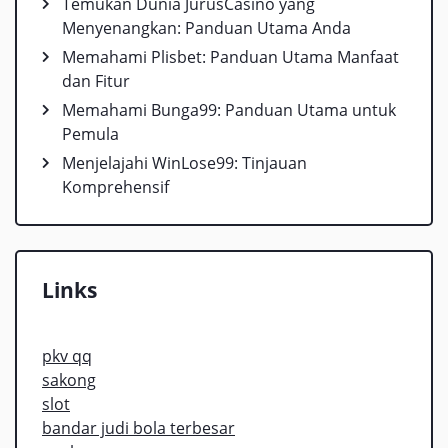
Temukan Dunia JurusCasino yang
Menyenangkan: Panduan Utama Anda
Memahami Plisbet: Panduan Utama Manfaat
dan Fitur
Memahami Bunga99: Panduan Utama untuk
Pemula
Menjelajahi WinLose99: Tinjauan
Komprehensif
Links
pkv qq
sakong
slot
bandar judi bola terbesar