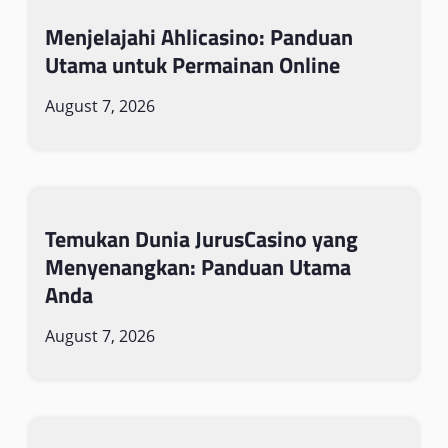
Menjelajahi Ahlicasino: Panduan
Utama untuk Permainan Online
August 7, 2026
Temukan Dunia JurusCasino yang
Menyenangkan: Panduan Utama
Anda
August 7, 2026