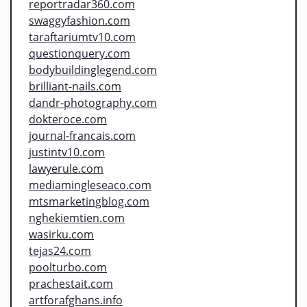
reportradar360.com
swaggyfashion.com
taraftariumtv10.com
questionquery.com
bodybuildinglegend.com
brilliant-nails.com
dandr-photography.com
dokteroce.com
journal-francais.com
justintv10.com
lawyerule.com
mediamingleseaco.com
mtsmarketingblog.com
nghekiemtien.com
wasirku.com
tejas24.com
poolturbo.com
prachestait.com
artforafghans.info