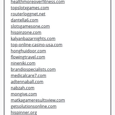
healthmoreoverfitness.com
topslotxgames.com
routerloggnet.net
dantella6.com
slotsgamesone.com
hispinzone.com
kalyanbazarnights.com
top-online-casino-usa.com
honghuidoor.com
flowingtravel.com
nineniki.com
brandiospecialists.com
medicalcare7.com
adtennaball.com
nabzah.com
mongive.com
matkagameresultsview.com
getsolutionsonline.com
hispinner.org