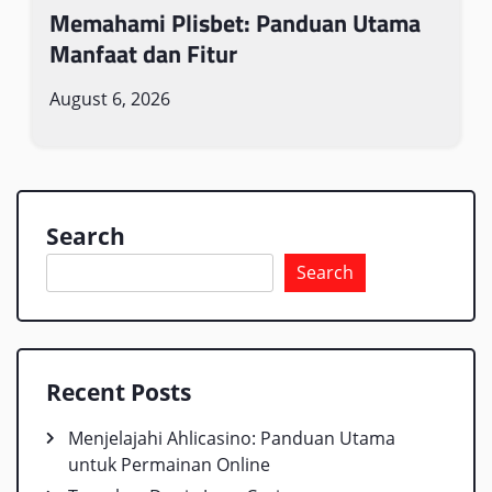
Memahami Plisbet: Panduan Utama
Manfaat dan Fitur
August 6, 2026
Search
Search
Recent Posts
Menjelajahi Ahlicasino: Panduan Utama
untuk Permainan Online