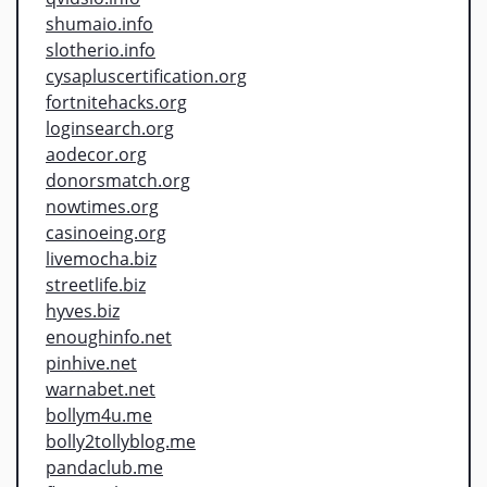
shumaio.info
slotherio.info
cysapluscertification.org
fortnitehacks.org
loginsearch.org
aodecor.org
donorsmatch.org
nowtimes.org
casinoeing.org
livemocha.biz
streetlife.biz
hyves.biz
enoughinfo.net
pinhive.net
warnabet.net
bollym4u.me
bolly2tollyblog.me
pandaclub.me