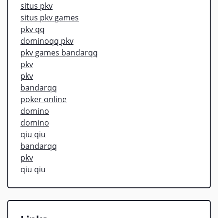
situs pkv
situs pkv games
pkv qq
dominoqq pkv
pkv games bandarqq
pkv
pkv
bandarqq
poker online
domino
domino
qiu qiu
bandarqq
pkv
qiu qiu