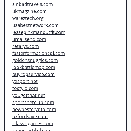
sinbadtravels.com
ukmagzine.com
wareztech.org
usabestnetwork.com
jessepinkmanoutfit.com
umailsend.com
retarys.com
fasterformationcpf.com
goldensnuggles.com
lookbattlemap.com
buyrdpservice.com
yesport.net
tostylo.com
yougetthat.net
sportsnetclub.com
newbestcrypto.com
oxfordsave.com
iclassicgames.com
saung-artikel.com