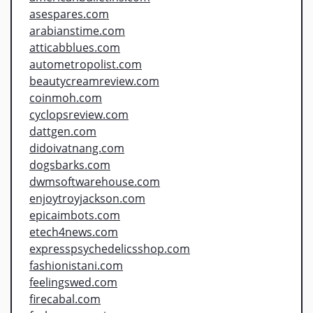
asespares.com
arabianstime.com
atticabblues.com
autometropolist.com
beautycreamreview.com
coinmoh.com
cyclopsreview.com
dattgen.com
didoivatnang.com
dogsbarks.com
dwmsoftwarehouse.com
enjoytroyjackson.com
epicaimbots.com
etech4news.com
expresspsychedelicsshop.com
fashionistani.com
feelingswed.com
firecabal.com