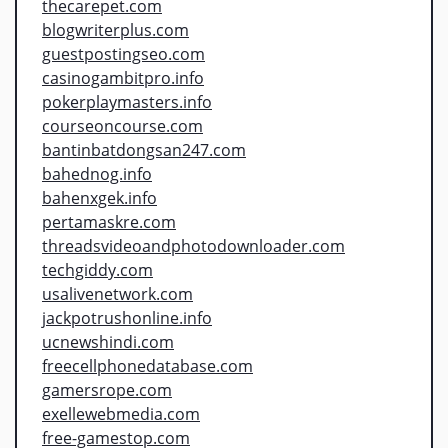
thecarepet.com
blogwriterplus.com
guestpostingseo.com
casinogambitpro.info
pokerplaymasters.info
courseoncourse.com
bantinbatdongsan247.com
bahednog.info
bahenxgek.info
pertamaskre.com
threadsvideoandphotodownloader.com
techgiddy.com
usalivenetwork.com
jackpotrushonline.info
ucnewshindi.com
freecellphonedatabase.com
gamersrope.com
exellewebmedia.com
free-gamestop.com