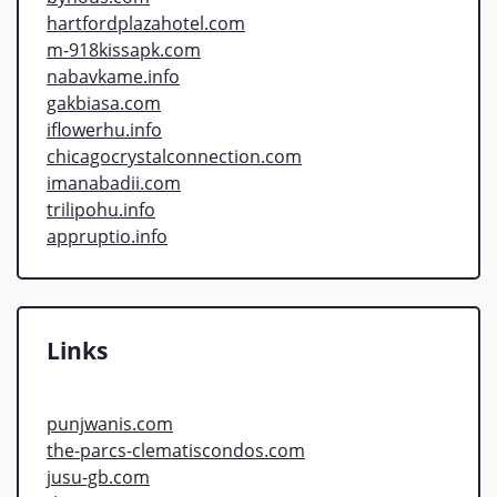
hartfordplazahotel.com
m-918kissapk.com
nabavkame.info
gakbiasa.com
iflowerhu.info
chicagocrystalconnection.com
imanabadii.com
trilipohu.info
appruptio.info
Links
punjwanis.com
the-parcs-clematiscondos.com
jusu-gb.com