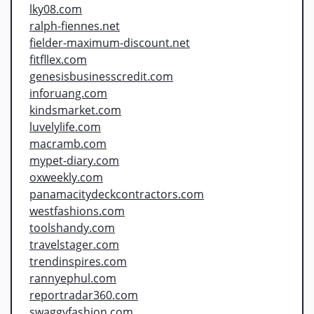
lky08.com
ralph-fiennes.net
fielder-maximum-discount.net
fitfllex.com
genesisbusinesscredit.com
inforuang.com
kindsmarket.com
luvelylife.com
macramb.com
mypet-diary.com
oxweekly.com
panamacitydeckcontractors.com
westfashions.com
toolshandy.com
travelstager.com
trendinspires.com
rannyephul.com
reportradar360.com
swaggyfashion.com