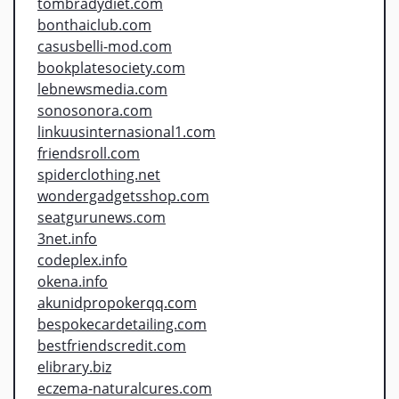
tombradydiet.com
bonthaiclub.com
casusbelli-mod.com
bookplatesociety.com
lebnewsmedia.com
sonosonora.com
linkuusinternasional1.com
friendsroll.com
spiderclothing.net
wondergadgetsshop.com
seatgurunews.com
3net.info
codeplex.info
okena.info
akunidpropokerqq.com
bespokecardetailing.com
bestfriendscredit.com
elibrary.biz
eczema-naturalcures.com