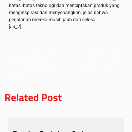
batas -batas teknologi dan menciptakan produk yang
menginspirasi dan menyenangkan, jelas bahwa
perjalanan mereka masih jauh dari selesai.
[ad_2]
Post
Temui Senja777: Pro
GasBet88: Toko One-
Gamer mengambil
Stop Anda untuk
navigation
dunia esports dengan
taruhan online
badai
Related Post