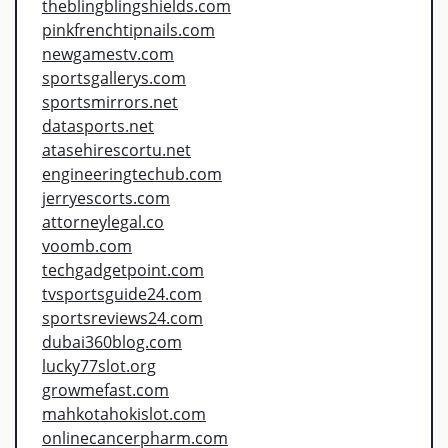
theblingblingshields.com
pinkfrenchtipnails.com
newgamestv.com
sportsgallerys.com
sportsmirrors.net
datasports.net
atasehirescortu.net
engineeringtechub.com
jerryescorts.com
attorneylegal.co
voomb.com
techgadgetpoint.com
tvsportsguide24.com
sportsreviews24.com
dubai360blog.com
lucky77slot.org
growmefast.com
mahkotahokislot.com
onlinecancerpharm.com