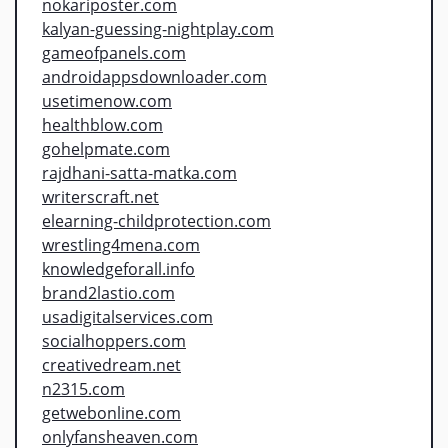
nokariposter.com
kalyan-guessing-nightplay.com
gameofpanels.com
androidappsdownloader.com
usetimenow.com
healthblow.com
gohelpmate.com
rajdhani-satta-matka.com
writerscraft.net
elearning-childprotection.com
wrestling4mena.com
knowledgeforall.info
brand2lastio.com
usadigitalservices.com
socialhoppers.com
creativedream.net
n2315.com
getwebonline.com
onlyfansheaven.com