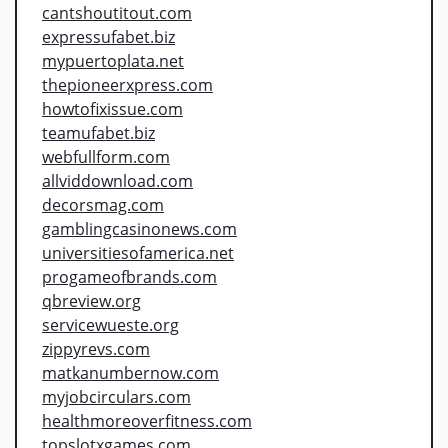
cantshoutitout.com
expressufabet.biz
mypuertoplata.net
thepioneerxpress.com
howtofixissue.com
teamufabet.biz
webfullform.com
allviddownload.com
decorsmag.com
gamblingcasinonews.com
universitiesofamerica.net
progameofbrands.com
qbreview.org
servicewueste.org
zippyrevs.com
matkanumbernow.com
myjobcirculars.com
healthmoreoverfitness.com
topslotxgames.com