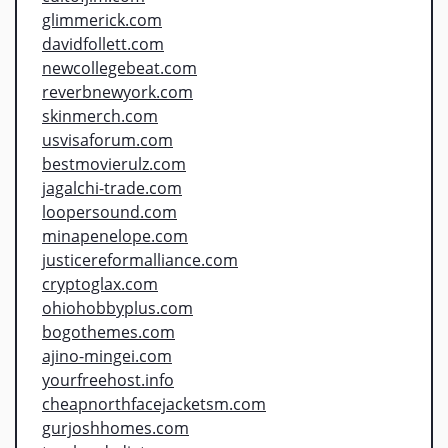
glimmerick.com
davidfollett.com
newcollegebeat.com
reverbnewyork.com
skinmerch.com
usvisaforum.com
bestmovierulz.com
jagalchi-trade.com
loopersound.com
minapenelope.com
justicereformalliance.com
cryptoglax.com
ohiohobbyplus.com
bogothemes.com
ajino-mingei.com
yourfreehost.info
cheapnorthfacejacketsm.com
gurjoshhomes.com