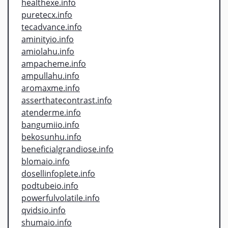
healthexe.info
puretecx.info
tecadvance.info
aminityio.info
amiolahu.info
ampacheme.info
ampullahu.info
aromaxme.info
asserthatecontrast.info
atenderme.info
bangumiio.info
bekosunhu.info
beneficialgrandiose.info
blomaio.info
dosellinfoplete.info
podtubeio.info
powerfulvolatile.info
qvidsio.info
shumaio.info