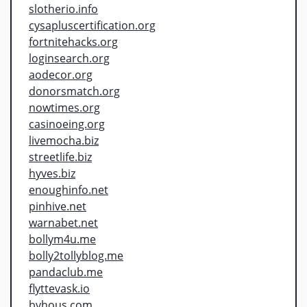
slotherio.info
cysapluscertification.org
fortnitehacks.org
loginsearch.org
aodecor.org
donorsmatch.org
nowtimes.org
casinoeing.org
livemocha.biz
streetlife.biz
hyves.biz
enoughinfo.net
pinhive.net
warnabet.net
bollym4u.me
bolly2tollyblog.me
pandaclub.me
flyttevask.io
byhous.com