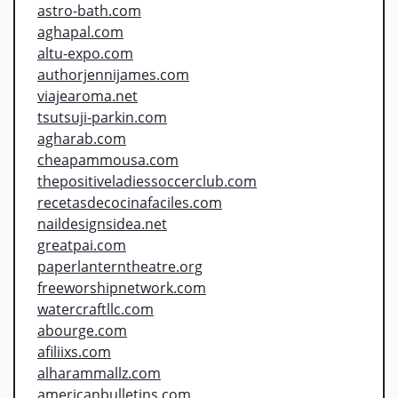
astro-bath.com
aghapal.com
altu-expo.com
authorjennijames.com
viajearoma.net
tsutsuji-parkin.com
agharab.com
cheapammousa.com
thepositiveladiessoccerclub.com
recetasdecocinafaciles.com
naildesignsidea.net
greatpai.com
paperlanterntheatre.org
freeworshipnetwork.com
watercraftllc.com
abourge.com
afiliixs.com
alharammallz.com
americanbulletins.com