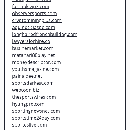
fasthokivip2.com
observersports.com
cryptominingplus.com
aquinoticiaspe.com
longhairedfrenchbulldog.com
lawyersforhire.co
businemarket.com
matahari88play.net
moneydescriptor.com
youthsmagazine.com
painaidee.net
sportsdarkest.com
webtoon.biz
thesportswires.com
hyungpro.com
sportingnewsnet.com
sportstime24day.com
sporteslive.com