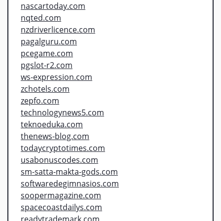
nascartoday.com
nqted.com
nzdriverlicence.com
pagalguru.com
pcegame.com
pgslot-r2.com
ws-expression.com
zchotels.com
zepfo.com
technologynews5.com
teknoeduka.com
thenews-blog.com
todaycryptotimes.com
usabonuscodes.com
sm-satta-makta-gods.com
softwaredegimnasios.com
soopermagazine.com
spacecoastdailys.com
readytrademark.com