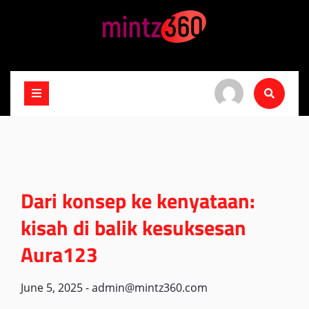
Skip
to
content
Dari konsep ke kenyataan:
kisah di balik kesuksesan
Aura123
June 5, 2025
-
admin@mintz360.com