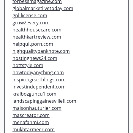
forbessmagazine.com
globalmarketlivetoday.com
gpl-license.com
grow2every.com
healthhousecare.com
healthkartreview.com
helpquitporn.com
highqualitybanknote.com
hostingnews24.com
hottstyle.com
howtodiyanything.com
inspiringearthlings.com
investindependent.com
kralbozguncu1.com
landscapinggainesvillefl.com
maisonhauturier.com
mascreator.com
menafahmi.com
mukhtarmeer.com