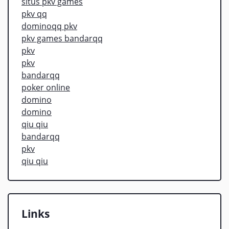
situs pkv games
pkv qq
dominoqq pkv
pkv games bandarqq
pkv
pkv
bandarqq
poker online
domino
domino
qiu qiu
bandarqq
pkv
qiu qiu
Links