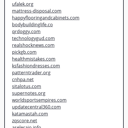
ufalek.org
mattress-disposal.com
happyflooringandcabinets.com
bodybuildinglife.co
qrdoggy.com
technologygud.com
realshocknews.com
pickgb.com
healthmistakes.com
ksfashiondresses.com
patterntrader.org
cnhpa.net
sitalotus.com
supernotes.org
worldsportsempires.com
updatecentral360.com
katamastah.com
zqscore.net
aseleraio.info