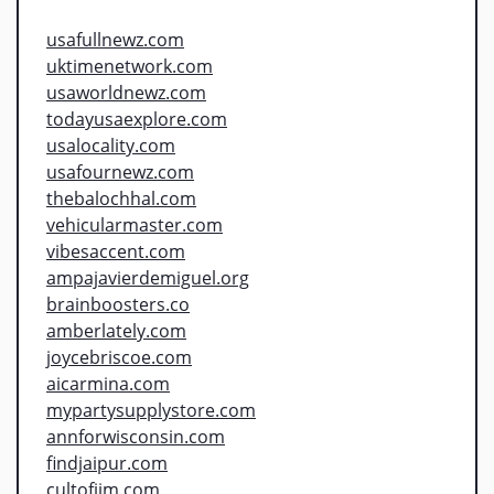
usafullnewz.com
uktimenetwork.com
usaworldnewz.com
todayusaexplore.com
usalocality.com
usafournewz.com
thebalochhal.com
vehicularmaster.com
vibesaccent.com
ampajavierdemiguel.org
brainboosters.co
amberlately.com
joycebriscoe.com
aicarmina.com
mypartysupplystore.com
annforwisconsin.com
findjaipur.com
cultofjim.com