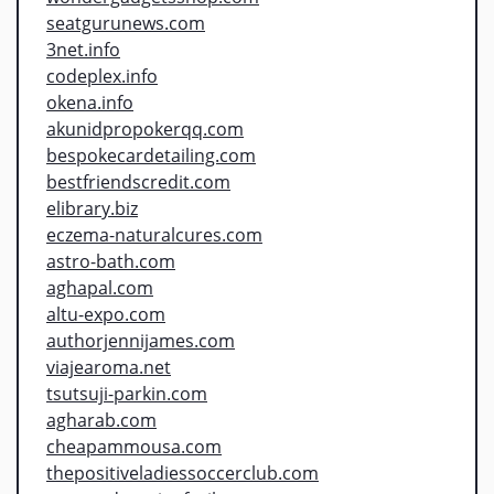
seatgurunews.com
3net.info
codeplex.info
okena.info
akunidpropokerqq.com
bespokecardetailing.com
bestfriendscredit.com
elibrary.biz
eczema-naturalcures.com
astro-bath.com
aghapal.com
altu-expo.com
authorjennijames.com
viajearoma.net
tsutsuji-parkin.com
agharab.com
cheapammousa.com
thepositiveladiessoccerclub.com