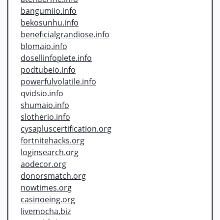
bangumiio.info
bekosunhu.info
beneficialgrandiose.info
blomaio.info
dosellinfoplete.info
podtubeio.info
powerfulvolatile.info
qvidsio.info
shumaio.info
slotherio.info
cysapluscertification.org
fortnitehacks.org
loginsearch.org
aodecor.org
donorsmatch.org
nowtimes.org
casinoeing.org
livemocha.biz