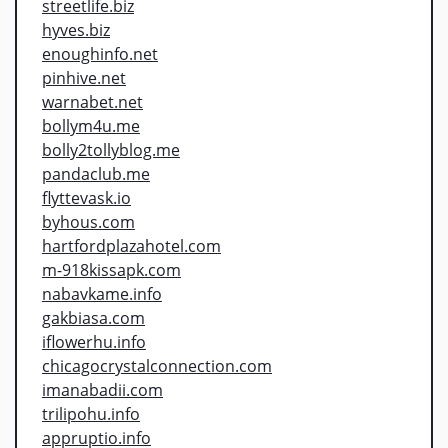
streetlife.biz
hyves.biz
enoughinfo.net
pinhive.net
warnabet.net
bollym4u.me
bolly2tollyblog.me
pandaclub.me
flyttevask.io
byhous.com
hartfordplazahotel.com
m-918kissapk.com
nabavkame.info
gakbiasa.com
iflowerhu.info
chicagocrystalconnection.com
imanabadii.com
trilipohu.info
appruptio.info