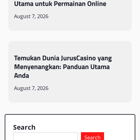
Utama untuk Permainan Online
August 7, 2026
Temukan Dunia JurusCasino yang
Menyenangkan: Panduan Utama
Anda
August 7, 2026
Search
Search