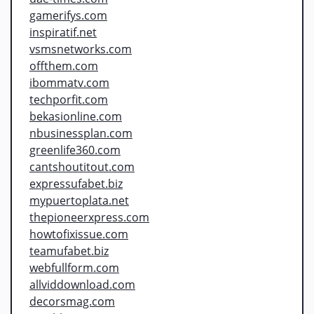
gamerifys.com
inspiratif.net
vsmsnetworks.com
offthem.com
ibommatv.com
techporfit.com
bekasionline.com
nbusinessplan.com
greenlife360.com
cantshoutitout.com
expressufabet.biz
mypuertoplata.net
thepioneerxpress.com
howtofixissue.com
teamufabet.biz
webfullform.com
allviddownload.com
decorsmag.com