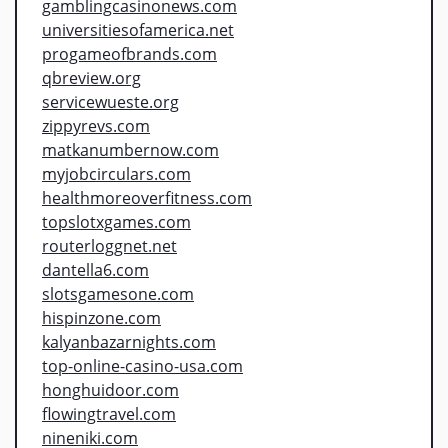
gamblingcasinonews.com
universitiesofamerica.net
progameofbrands.com
qbreview.org
servicewueste.org
zippyrevs.com
matkanumbernow.com
myjobcirculars.com
healthmoreoverfitness.com
topslotxgames.com
routerloggnet.net
dantella6.com
slotsgamesone.com
hispinzone.com
kalyanbazarnights.com
top-online-casino-usa.com
honghuidoor.com
flowingtravel.com
nineniki.com