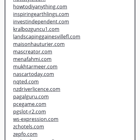
howtodiyanything.com
inspiringearthlings.com
investindependent.com
kralbozguncu1.com
landscapinggainesvillefl.com
maisonhauturier.com
mascreator.com
menafahmi.com
mukhtarmeer.com
nascartoday.com
nqted.com
nzdriverlicence.com
pagalguru.com
pcegame.com
pgslot-r2.com
ws-expression.com
zchotels.com
zepfo.com