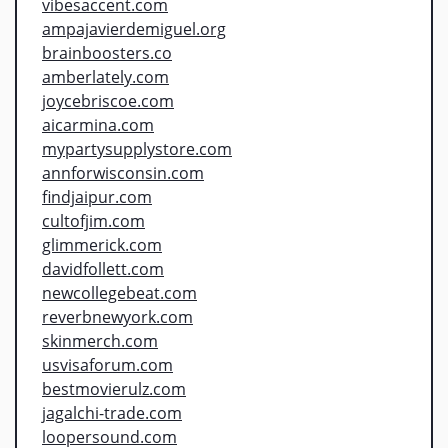
vibesaccent.com
ampajavierdemiguel.org
brainboosters.co
amberlately.com
joycebriscoe.com
aicarmina.com
mypartysupplystore.com
annforwisconsin.com
findjaipur.com
cultofjim.com
glimmerick.com
davidfollett.com
newcollegebeat.com
reverbnewyork.com
skinmerch.com
usvisaforum.com
bestmovierulz.com
jagalchi-trade.com
loopersound.com