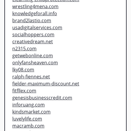
wrestling4mena.com
knowledgeforall.info
brand2lastio.com
usadigitalservices.com
socialhoppers.com
creativedream.net
n2315.com
getwebonline.com
onlyfansheaven.com
lky08.com
ralph-fiennes.net
fielder-maximum-discount.net
fitfllex.com
genesisbusinesscredit.com
inforuang.com
kindsmarket.com
luvelylife.com
macramb.com