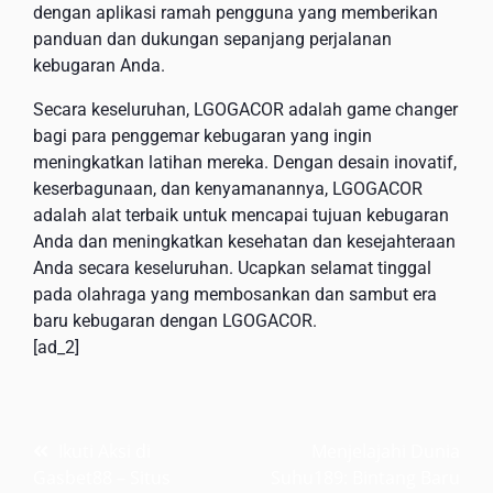
dengan aplikasi ramah pengguna yang memberikan
panduan dan dukungan sepanjang perjalanan
kebugaran Anda.
Secara keseluruhan, LGOGACOR adalah game changer
bagi para penggemar kebugaran yang ingin
meningkatkan latihan mereka. Dengan desain inovatif,
keserbagunaan, dan kenyamanannya, LGOGACOR
adalah alat terbaik untuk mencapai tujuan kebugaran
Anda dan meningkatkan kesehatan dan kesejahteraan
Anda secara keseluruhan. Ucapkan selamat tinggal
pada olahraga yang membosankan dan sambut era
baru kebugaran dengan LGOGACOR.
[ad_2]
Post
Ikuti Aksi di
Menjelajahi Dunia
Gasbet88 – Situs
Suhu189: Bintang Baru
navigation