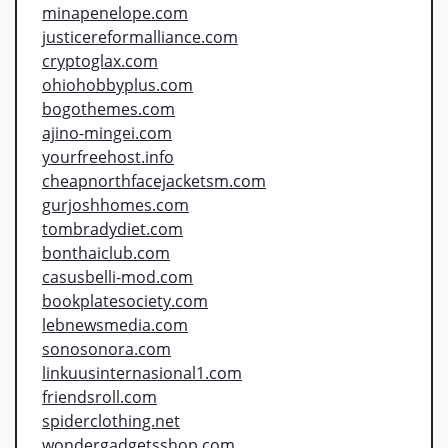
minapenelope.com
justicereformalliance.com
cryptoglax.com
ohiohobbyplus.com
bogothemes.com
ajino-mingei.com
yourfreehost.info
cheapnorthfacejacketsm.com
gurjoshhomes.com
tombradydiet.com
bonthaiclub.com
casusbelli-mod.com
bookplatesociety.com
lebnewsmedia.com
sonosonora.com
linkuusinternasional1.com
friendsroll.com
spiderclothing.net
wondergadgetsshop.com