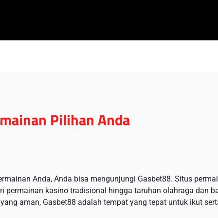
ermainan Pilihan Anda
ermainan Anda, Anda bisa mengunjungi Gasbet88. Situs perma
i permainan kasino tradisional hingga taruhan olahraga dan b
ang aman, Gasbet88 adalah tempat yang tepat untuk ikut ser