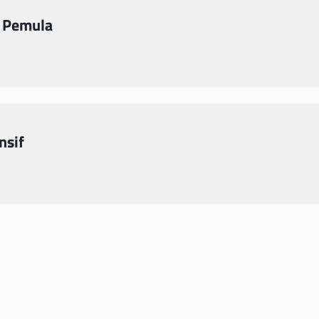
 Pemula
nsif