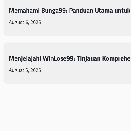
Memahami Bunga99: Panduan Utama untuk
August 6, 2026
Menjelajahi WinLose99: Tinjauan Komprehe
August 5, 2026