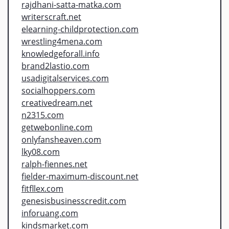
rajdhani-satta-matka.com
writerscraft.net
elearning-childprotection.com
wrestling4mena.com
knowledgeforall.info
brand2lastio.com
usadigitalservices.com
socialhoppers.com
creativedream.net
n2315.com
getwebonline.com
onlyfansheaven.com
lky08.com
ralph-fiennes.net
fielder-maximum-discount.net
fitfllex.com
genesisbusinesscredit.com
inforuang.com
kindsmarket.com