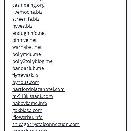
casinoeing.org
livemocha.biz
streetlife.biz
hyves.biz
enoughinfo.net
pinhive.net
warnabet.net
bollym4u.me
bolly2tollyblog.me
pandaclub.me
flyttevask.io
byhous.com
hartfordplazahotel.com
m-918kissapk.com
nabavkame.info
gakbiasa.com
iflowerhu.info
chicagocrystalconnection.com