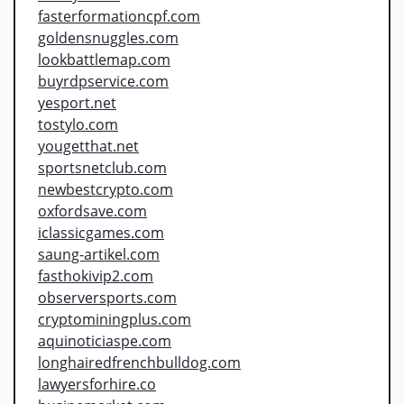
fasterformationcpf.com
goldensnuggles.com
lookbattlemap.com
buyrdpservice.com
yesport.net
tostylo.com
yougetthat.net
sportsnetclub.com
newbestcrypto.com
oxfordsave.com
iclassicgames.com
saung-artikel.com
fasthokivip2.com
observersports.com
cryptominingplus.com
aquinoticiaspe.com
longhairedfrenchbulldog.com
lawyersforhire.co