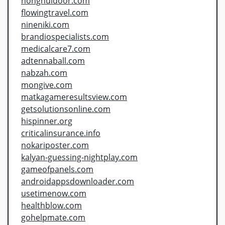
honghuidoor.com
flowingtravel.com
nineniki.com
brandiospecialists.com
medicalcare7.com
adtennaball.com
nabzah.com
mongive.com
matkagameresultsview.com
getsolutionsonline.com
hispinner.org
criticalinsurance.info
nokariposter.com
kalyan-guessing-nightplay.com
gameofpanels.com
androidappsdownloader.com
usetimenow.com
healthblow.com
gohelpmate.com