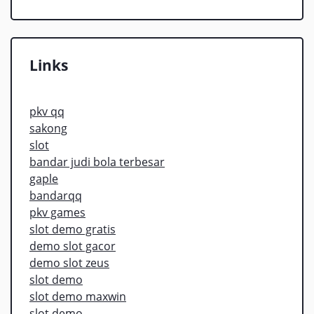
Links
pkv qq
sakong
slot
bandar judi bola terbesar
gaple
bandarqq
pkv games
slot demo gratis
demo slot gacor
demo slot zeus
slot demo
slot demo maxwin
slot demo