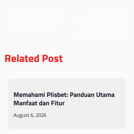
Post
Menjelajahi Serunya
Rasakan Sensasi
Dunia Game Online
Juruscasino: Tinjauan
navigation
Bersama Bunga99
tentang Destinasi
Permainan Terbaik
Related Post
Memahami Plisbet: Panduan Utama
Manfaat dan Fitur
August 6, 2026