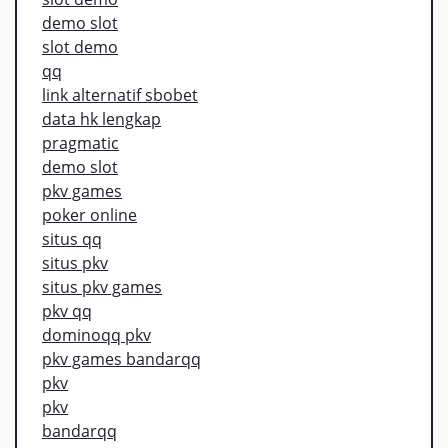
demo slot
slot demo
qq
link alternatif sbobet
data hk lengkap
pragmatic
demo slot
pkv games
poker online
situs qq
situs pkv
situs pkv games
pkv qq
dominoqq pkv
pkv games bandarqq
pkv
pkv
bandarqq