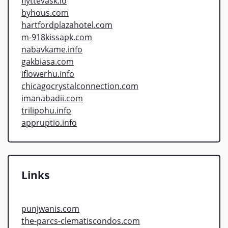
flyttevask.io
byhous.com
hartfordplazahotel.com
m-918kissapk.com
nabavkame.info
gakbiasa.com
iflowerhu.info
chicagocrystalconnection.com
imanabadii.com
trilipohu.info
appruptio.info
Links
punjwanis.com
the-parcs-clematiscondos.com