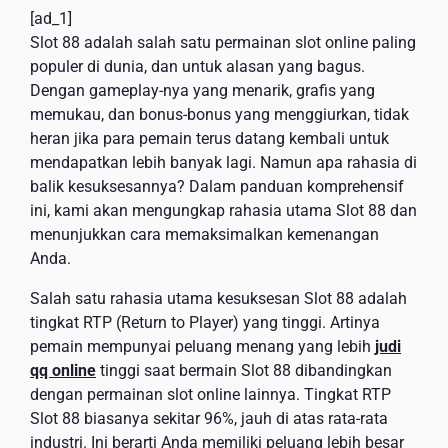
[ad_1]
Slot 88 adalah salah satu permainan slot online paling
populer di dunia, dan untuk alasan yang bagus.
Dengan gameplay-nya yang menarik, grafis yang
memukau, dan bonus-bonus yang menggiurkan, tidak
heran jika para pemain terus datang kembali untuk
mendapatkan lebih banyak lagi. Namun apa rahasia di
balik kesuksesannya? Dalam panduan komprehensif
ini, kami akan mengungkap rahasia utama Slot 88 dan
menunjukkan cara memaksimalkan kemenangan
Anda.
Salah satu rahasia utama kesuksesan Slot 88 adalah
tingkat RTP (Return to Player) yang tinggi. Artinya
pemain mempunyai peluang menang yang lebih
judi
qq online
tinggi saat bermain Slot 88 dibandingkan
dengan permainan slot online lainnya. Tingkat RTP
Slot 88 biasanya sekitar 96%, jauh di atas rata-rata
industri. Ini berarti Anda memiliki peluang lebih besar