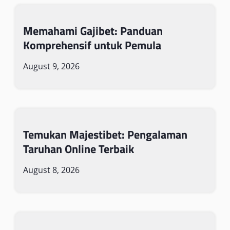
Memahami Gajibet: Panduan
Komprehensif untuk Pemula
August 9, 2026
Temukan Majestibet: Pengalaman
Taruhan Online Terbaik
August 8, 2026