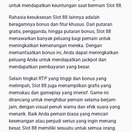
untuk mendapatkan keuntungan saat bermain Slot 88.
Rahasia kesuksesan Slot 88 lainnya adalah
beragamnya bonus dan fitur khusus. Dari putaran
gratis, pengganda, hingga putaran bonus, Slot 88
menawarkan banyak peluang bagi pemain untuk
meningkatkan kemenangan mereka. Dengan
memanfaatkan bonus ini, Anda dapat meningkatkan
peluang Anda untuk mendapatkan jackpot dan
mendapatkan pembayaran yang besar.
Selain tingkat RTP yang tinggi dan bonus yang
melimpah, Slot 88 juga menampilkan grafis yang
memukau dan gameplay yang imersif. Game ini
dirancang untuk menghibur pemain selama berjam-
jam, dengan visual penuh warna dan efek suara yang
menarik. Baik Anda pemain biasa yang mencari
kesenangan atau penjudi serius yang ingin menang
besar, Slot 88 memiliki sesuatu untuk semua orang.