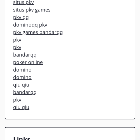
situs pkv
situs pkv games
pkv qq
dominoqq pkv
pkv games bandarqq
pkv
pkv
bandarqq
poker online
domino
domino
qiu qiu
bandarqq
pkv
qiu qiu
Links