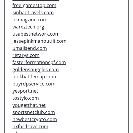
free-gamestop.com
sinbadtravels.com
ukmagzine.com
wareztech.org
usabestnetwork.com
jessepinkmanoutfit.com
umailsend.com
retarys.com
fasterformationcpf.com
goldensnuggles.com
lookbattlemap.com
buyrdpservice.com
yesport.net
tostylo.com
yougetthat.net
sportsnetclub.com
newbestcrypto.com
oxfordsave.com