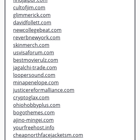
cultofjim.com
glimmerick.com
davidfollett.com
newcollegebeat.com
reverbnewyork.com
skinmerch.com
usvisaforum.com
bestmovierulz.com
jagalchi-trade.com
loopersound.com
minapenelope.com
justicereformalliance.com
cryptoglax.com
ohiohobbyplus.com
bogothemes.com
ajino-mingei.com
yourfreehost.info
cheapnorthfacejacketsm.com