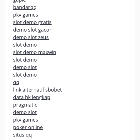
bandarqq
pkv games
slot demo gratis
demo slot gacor
demo slot zeus
slot demo
slot demo maxwin
slot demo
demo slot
slot demo
qq
link alternatif sbobet
data hk lengkap
pragmatic
demo slot
pkv games
poker online
situs qq