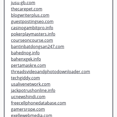
jusu-gb.com
thecarepet.com
blogwriterplus.com
guestpostingseo.com
casinogambitpro.info
pokerplaymasters.info
courseoncourse.com
bantinbatdongsan247.com
bahednog.info
bahenxgek.info
pertamaskre.com
threadsvideoandphotodownloader.com
techgiddy.com
usalivenetwork.com
jackpotrushonline.info
ucnewshindi.com
freecellphonedatabase.com
gamersrope.com
exellewebmedia.com