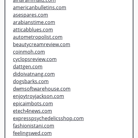
americanbulletins.com
asespares.com
arabianstime.com
atticabblues.com
autometropolist.com
beautycreamreview.com
coinmoh.com
cyclopsreview.com
dattgen.com
didoivatnang.com
dogsbarks.com
dwmsoftwarehouse.com
enjoytroyjackson.com
epicaimbots.com
etech4news.com
expresspsychedelicsshop.com
fashionistani.com
feelingswed.com