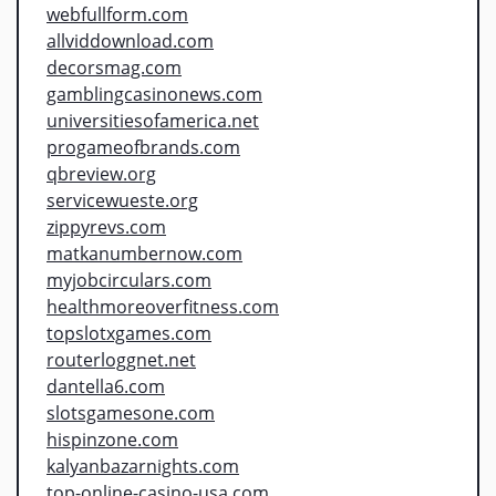
webfullform.com
allviddownload.com
decorsmag.com
gamblingcasinonews.com
universitiesofamerica.net
progameofbrands.com
qbreview.org
servicewueste.org
zippyrevs.com
matkanumbernow.com
myjobcirculars.com
healthmoreoverfitness.com
topslotxgames.com
routerloggnet.net
dantella6.com
slotsgamesone.com
hispinzone.com
kalyanbazarnights.com
top-online-casino-usa.com