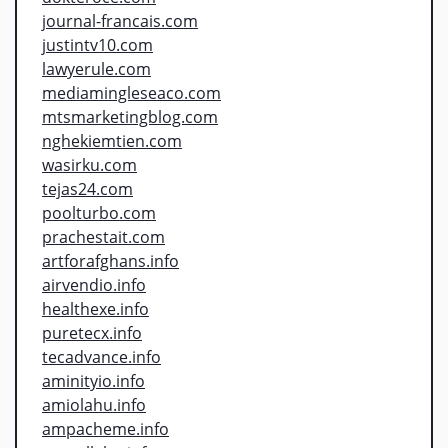
journal-francais.com
justintv10.com
lawyerule.com
mediamingleseaco.com
mtsmarketingblog.com
nghekiemtien.com
wasirku.com
tejas24.com
poolturbo.com
prachestait.com
artforafghans.info
airvendio.info
healthexe.info
puretecx.info
tecadvance.info
aminityio.info
amiolahu.info
ampacheme.info