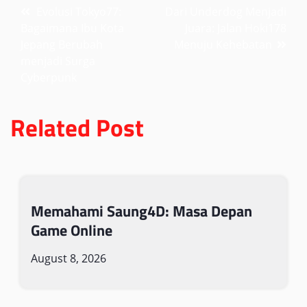
Post
Evolusi Tokyo77:
Dari Underdog Menjadi
Bagaimana Ibu Kota
Juara: Jalan Hoki178
navigation
Jepang Berubah
Menuju Kehebatan
menjadi Surga
Cyberpunk
Related Post
Memahami Saung4D: Masa Depan
Game Online
August 8, 2026