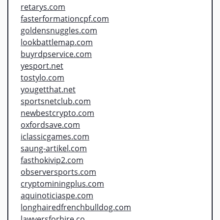
retarys.com
fasterformationcpf.com
goldensnuggles.com
lookbattlemap.com
buyrdpservice.com
yesport.net
tostylo.com
yougetthat.net
sportsnetclub.com
newbestcrypto.com
oxfordsave.com
iclassicgames.com
saung-artikel.com
fasthokivip2.com
observersports.com
cryptominingplus.com
aquinoticiaspe.com
longhairedfrenchbulldog.com
lawyersforhire.co