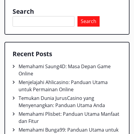
Search
Search
Recent Posts
Memahami Saung4D: Masa Depan Game
Online
Menjelajahi Ahlicasino: Panduan Utama
untuk Permainan Online
Temukan Dunia JurusCasino yang
Menyenangkan: Panduan Utama Anda
Memahami Plisbet: Panduan Utama Manfaat
dan Fitur
Memahami Bunga99: Panduan Utama untuk