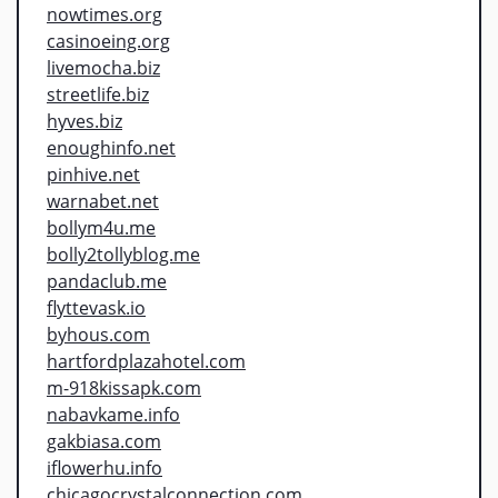
nowtimes.org
casinoeing.org
livemocha.biz
streetlife.biz
hyves.biz
enoughinfo.net
pinhive.net
warnabet.net
bollym4u.me
bolly2tollyblog.me
pandaclub.me
flyttevask.io
byhous.com
hartfordplazahotel.com
m-918kissapk.com
nabavkame.info
gakbiasa.com
iflowerhu.info
chicagocrystalconnection.com