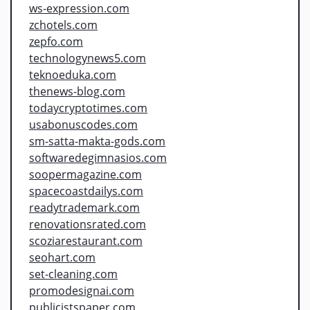
ws-expression.com
zchotels.com
zepfo.com
technologynews5.com
teknoeduka.com
thenews-blog.com
todaycryptotimes.com
usabonuscodes.com
sm-satta-makta-gods.com
softwaredegimnasios.com
soopermagazine.com
spacecoastdailys.com
readytrademark.com
renovationsrated.com
scoziarestaurant.com
seohart.com
set-cleaning.com
promodesignai.com
publicistspaper.com