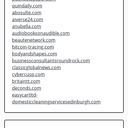
quindaily.com
abosulte.com
aiverse24.com
anubella.com
audiobooksonaudible.com
beautenetwork.com
bitcoin-tracing.com
bodyandshapes.com
businessconsultantsroundrock.com
classicglobalnews.com
cybercusp.com
britaintt.com
deconds.com
easycartltd-
domesticcleaningservicesedinburgh.com