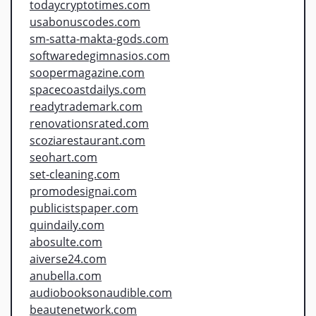
todaycryptotimes.com
usabonuscodes.com
sm-satta-makta-gods.com
softwaredegimnasios.com
soopermagazine.com
spacecoastdailys.com
readytrademark.com
renovationsrated.com
scoziarestaurant.com
seohart.com
set-cleaning.com
promodesignai.com
publicistspaper.com
quindaily.com
abosulte.com
aiverse24.com
anubella.com
audiobooksonaudible.com
beautenetwork.com