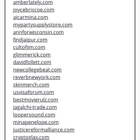
amberlately.com
joycebriscoe.com
aicarmina.com
mypartysupplystore.com
annforwisconsin.com
findjaipur.com
cultofjim.com
glimmerick.com
davidfollett.com
newcollegebeat.com
reverbnewyork.com
skinmerch.com
usvisaforum.com
bestmovierulz.com
jagalchi-trade.com
loopersound.com
minapenelope.com
justicereformalliance.com
cryptoglax.com