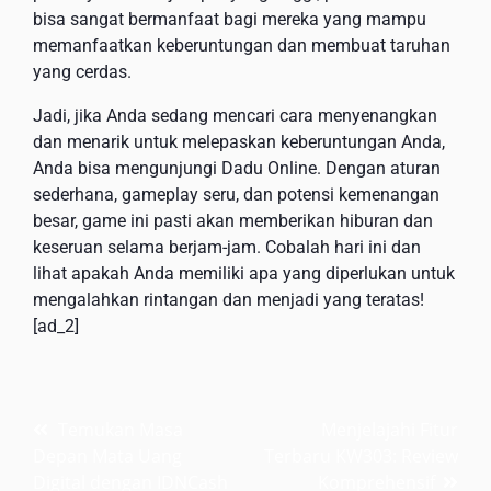
bisa sangat bermanfaat bagi mereka yang mampu
memanfaatkan keberuntungan dan membuat taruhan
yang cerdas.
Jadi, jika Anda sedang mencari cara menyenangkan
dan menarik untuk melepaskan keberuntungan Anda,
Anda bisa mengunjungi Dadu Online. Dengan aturan
sederhana, gameplay seru, dan potensi kemenangan
besar, game ini pasti akan memberikan hiburan dan
keseruan selama berjam-jam. Cobalah hari ini dan
lihat apakah Anda memiliki apa yang diperlukan untuk
mengalahkan rintangan dan menjadi yang teratas!
[ad_2]
Post
Temukan Masa
Menjelajahi Fitur
Depan Mata Uang
Terbaru KW303: Review
navigation
Digital dengan IDNCash
Komprehensif