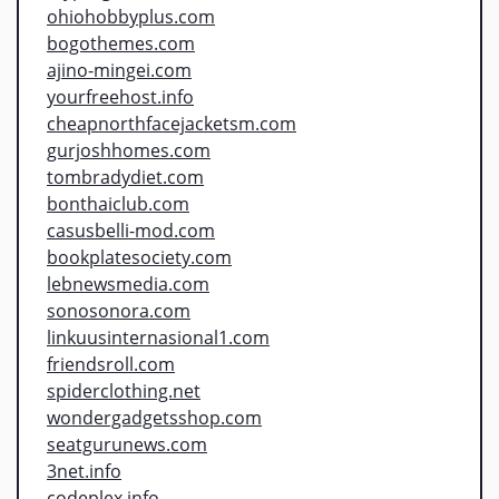
ohiohobbyplus.com
bogothemes.com
ajino-mingei.com
yourfreehost.info
cheapnorthfacejacketsm.com
gurjoshhomes.com
tombradydiet.com
bonthaiclub.com
casusbelli-mod.com
bookplatesociety.com
lebnewsmedia.com
sonosonora.com
linkuusinternasional1.com
friendsroll.com
spiderclothing.net
wondergadgetsshop.com
seatgurunews.com
3net.info
codeplex.info