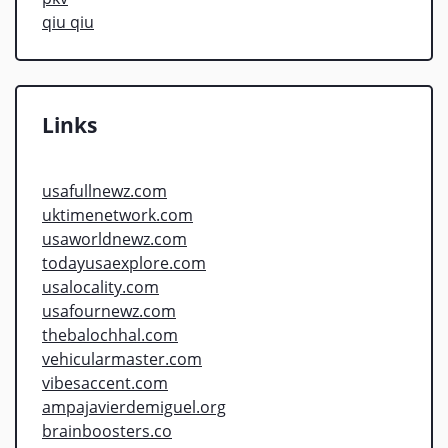
qiu qiu
Links
usafullnewz.com
uktimenetwork.com
usaworldnewz.com
todayusaexplore.com
usalocality.com
usafournewz.com
thebalochhal.com
vehicularmaster.com
vibesaccent.com
ampajavierdemiguel.org
brainboosters.co