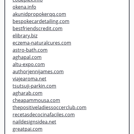
okena.info
akunidpropokerqq.com
bespokecardetailing.com
bestfriendscredit.com
elibrary.biz
eczema-naturalcures.com
astro-bath.com
aghapal.com
altu-expo.com
authorjennijames.com
viajearoma.net
tsutsuji-parkin.com
agharab.com
cheapammousa.com
thepositiveladiessoccerclub.com
recetasdecocinafaciles.com
naildesignsidea.net
greatpai.com