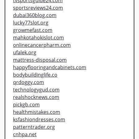
tvsportsguide24.com
sportsreviews24.com
dubai360blog.com
lucky77slot.org
growmefast.com
mahkotahokislot.com
onlinecancerpharm.com
ufalek.org
mattress-disposal.com
happyflooringandcabinets.com
bodybuildinglife.co
qrdoggy.com
technologygud.com
realshocknews.com
pickgb.com
healthmistakes.com
ksfashiondresses.com
patterntrader.org
cnhpa.net