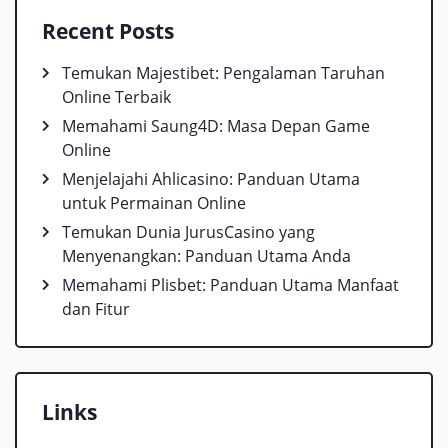
Recent Posts
Temukan Majestibet: Pengalaman Taruhan
Online Terbaik
Memahami Saung4D: Masa Depan Game
Online
Menjelajahi Ahlicasino: Panduan Utama
untuk Permainan Online
Temukan Dunia JurusCasino yang
Menyenangkan: Panduan Utama Anda
Memahami Plisbet: Panduan Utama Manfaat
dan Fitur
Links