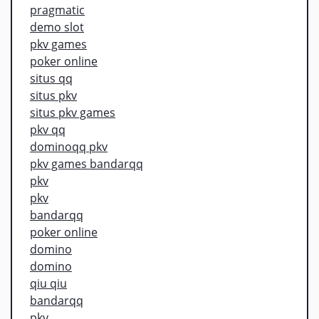
pragmatic
demo slot
pkv games
poker online
situs qq
situs pkv
situs pkv games
pkv qq
dominoqq pkv
pkv games bandarqq
pkv
pkv
bandarqq
poker online
domino
domino
qiu qiu
bandarqq
pkv