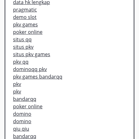
data hk lengkap
pragmatic
demo slot
pkv games
poker online
situs qq
situs pkv
situs pkv games
pkv qq
dominoqq pkv
pkv games bandarqq
pkv
pkv
bandarqq
poker online
domino
domino
qiu qiu
bandarqq