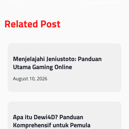
Musik
Komprehensif
Related Post
Menjelajahi Jeniustoto: Panduan
Utama Gaming Online
August 10, 2026
Apa itu Dewi4D? Panduan
Komprehensif untuk Pemula