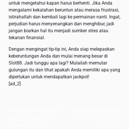
untuk mengetahui kapan harus berhenti. Jika Anda
mengalami kekalahan beruntun atau merasa frustrasi,
istirahatlah dan kembali lagi ke permainan nanti. Ingat,
perjudian harus menyenangkan dan menghibur, jadi
jangan biarkan hal itu menjadi sumber stres atau
tekanan finansial.
Dengan mengingat tip-tip ini, Anda siap melepaskan
keberuntungan Anda dan mulai menang besar di
Slot88. Jadi tunggu apa lagi? Mulailah memutar
gulungan itu dan lihat apakah Anda memiliki apa yang
diperlukan untuk mendapatkan jackpot!
[ad_2]
Post
Temui Bintang Baru:
Mengungkap Rahasia
Gacor69 Membuat
Utama Slot 88:
navigation
Gejolak di Industri
Panduan