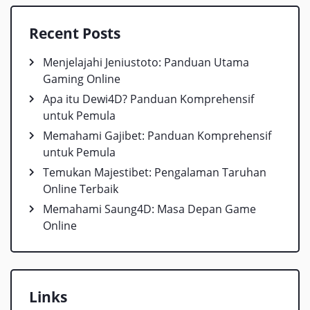
Recent Posts
Menjelajahi Jeniustoto: Panduan Utama
Gaming Online
Apa itu Dewi4D? Panduan Komprehensif
untuk Pemula
Memahami Gajibet: Panduan Komprehensif
untuk Pemula
Temukan Majestibet: Pengalaman Taruhan
Online Terbaik
Memahami Saung4D: Masa Depan Game
Online
Links