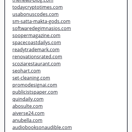
todaycryptotimes.com
usabonuscodes.com
sm-satta-makta-gods.com
softwaredegimnasios.com
soopermagazine.com
spacecoastdailys.com
readytrademark.com
renovationsrated.com
scoziarestaurant.com
seohart.com
set-cleaning.com
promodesignai.com
publicistspaper.com
quindaily.com
abosulte.com
aiverse24.com
anubella.com
audiobooksonaudible.com