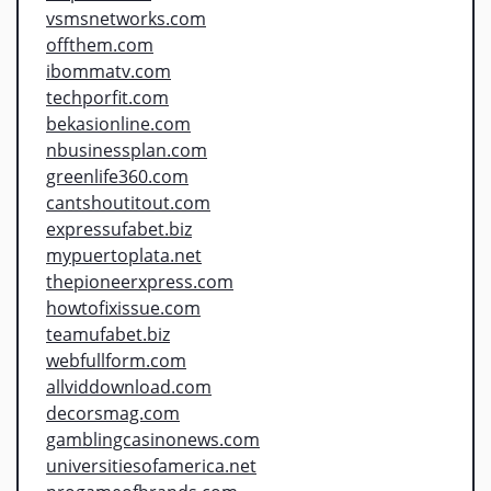
vsmsnetworks.com
offthem.com
ibommatv.com
techporfit.com
bekasionline.com
nbusinessplan.com
greenlife360.com
cantshoutitout.com
expressufabet.biz
mypuertoplata.net
thepioneerxpress.com
howtofixissue.com
teamufabet.biz
webfullform.com
allviddownload.com
decorsmag.com
gamblingcasinonews.com
universitiesofamerica.net