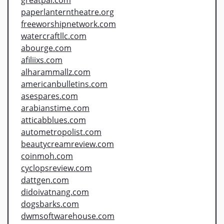
paperlanterntheatre.org
freeworshipnetwork.com
watercraftllc.com
abourge.com
afiliixs.com
alharammallz.com
americanbulletins.com
asespares.com
arabianstime.com
atticabblues.com
autometropolist.com
beautycreamreview.com
coinmoh.com
cyclopsreview.com
dattgen.com
didoivatnang.com
dogsbarks.com
dwmsoftwarehouse.com