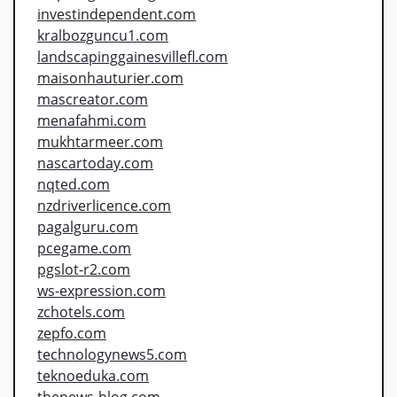
investindependent.com
kralbozguncu1.com
landscapinggainesvillefl.com
maisonhauturier.com
mascreator.com
menafahmi.com
mukhtarmeer.com
nascartoday.com
nqted.com
nzdriverlicence.com
pagalguru.com
pcegame.com
pgslot-r2.com
ws-expression.com
zchotels.com
zepfo.com
technologynews5.com
teknoeduka.com
thenews-blog.com