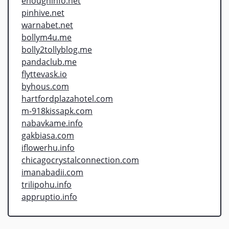
enoughinfo.net
pinhive.net
warnabet.net
bollym4u.me
bolly2tollyblog.me
pandaclub.me
flyttevask.io
byhous.com
hartfordplazahotel.com
m-918kissapk.com
nabavkame.info
gakbiasa.com
iflowerhu.info
chicagocrystalconnection.com
imanabadii.com
trilipohu.info
appruptio.info