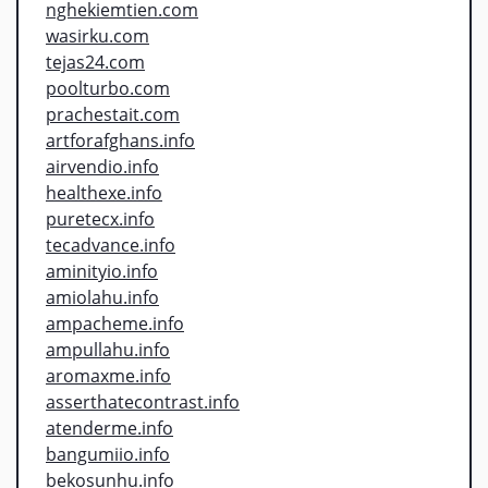
nghekiemtien.com
wasirku.com
tejas24.com
poolturbo.com
prachestait.com
artforafghans.info
airvendio.info
healthexe.info
puretecx.info
tecadvance.info
aminityio.info
amiolahu.info
ampacheme.info
ampullahu.info
aromaxme.info
asserthatecontrast.info
atenderme.info
bangumiio.info
bekosunhu.info