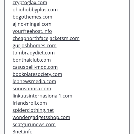
cryptoglax.com
ohiohobbyplus.com
bogothemes.com
ajino-mingei.com
yourfreehost.info
cheapnorthfacejacketsm.com
gurjoshhomes.com
tombradydiet.com
bonthaiclub.com
casusbelli-mod.com
bookplatesociety.com
lebnewsmedia.com
sonosonora.com
linkuusinternasional1.com
friendsroll.com
spiderclothing.net
wondergadgetsshop.com
seatgurunews.com
3net.info