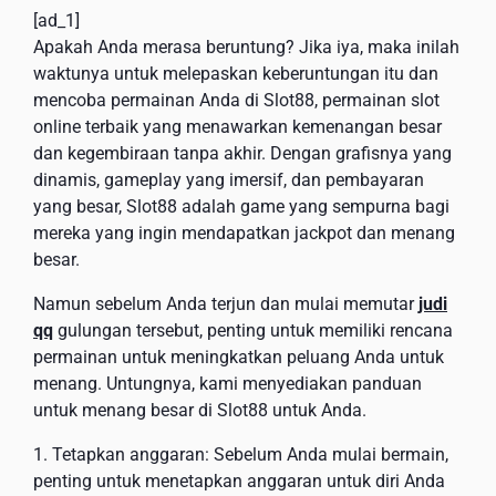
[ad_1]
Apakah Anda merasa beruntung? Jika iya, maka inilah
waktunya untuk melepaskan keberuntungan itu dan
mencoba permainan Anda di Slot88, permainan slot
online terbaik yang menawarkan kemenangan besar
dan kegembiraan tanpa akhir. Dengan grafisnya yang
dinamis, gameplay yang imersif, dan pembayaran
yang besar, Slot88 adalah game yang sempurna bagi
mereka yang ingin mendapatkan jackpot dan menang
besar.
Namun sebelum Anda terjun dan mulai memutar
judi
qq
gulungan tersebut, penting untuk memiliki rencana
permainan untuk meningkatkan peluang Anda untuk
menang. Untungnya, kami menyediakan panduan
untuk menang besar di Slot88 untuk Anda.
1. Tetapkan anggaran: Sebelum Anda mulai bermain,
penting untuk menetapkan anggaran untuk diri Anda