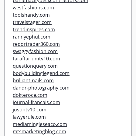
panamacitydeckcontractors.com
westfashions.com
toolshandy.com
travelstager.com
trendinspires.com
rannyephul.com
reportradar360.com
swaggyfashion.com
taraftariumtv10.com
questionquery.com
bodybuildinglegend.com
brilliant-nails.com
dandr-photography.com
dokteroce.com
journal-francais.com
justintv10.com
lawyerule.com
mediamingleseaco.com
mtsmarketingblog.com