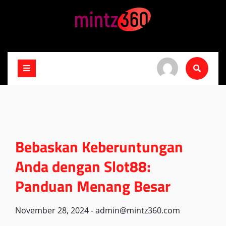
Skip
to
content
Bebaskan Keberuntungan
Anda dengan Slot88:
Panduan Menang Besar
November 28, 2024
-
admin@mintz360.com