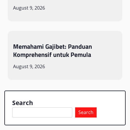
August 9, 2026
Memahami Gajibet: Panduan
Komprehensif untuk Pemula
August 9, 2026
Search
Search