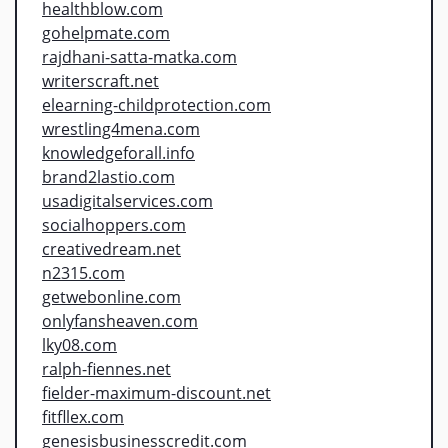
healthblow.com
gohelpmate.com
rajdhani-satta-matka.com
writerscraft.net
elearning-childprotection.com
wrestling4mena.com
knowledgeforall.info
brand2lastio.com
usadigitalservices.com
socialhoppers.com
creativedream.net
n2315.com
getwebonline.com
onlyfansheaven.com
lky08.com
ralph-fiennes.net
fielder-maximum-discount.net
fitfllex.com
genesisbusinesscredit.com