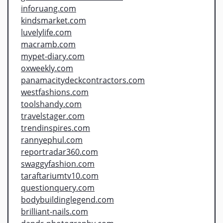
inforuang.com
kindsmarket.com
luvelylife.com
macramb.com
mypet-diary.com
oxweekly.com
panamacitydeckcontractors.com
westfashions.com
toolshandy.com
travelstager.com
trendinspires.com
rannyephul.com
reportradar360.com
swaggyfashion.com
taraftariumtv10.com
questionquery.com
bodybuildinglegend.com
brilliant-nails.com