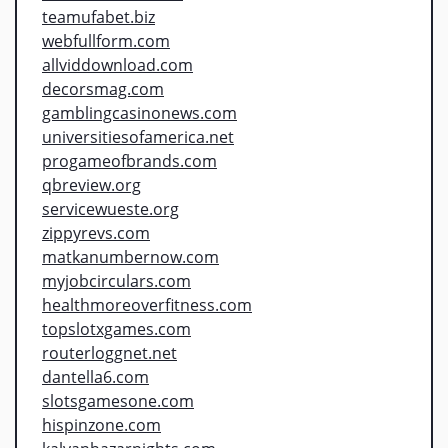
teamufabet.biz
webfullform.com
allviddownload.com
decorsmag.com
gamblingcasinonews.com
universitiesofamerica.net
progameofbrands.com
qbreview.org
servicewueste.org
zippyrevs.com
matkanumbernow.com
myjobcirculars.com
healthmoreoverfitness.com
topslotxgames.com
routerloggnet.net
dantella6.com
slotsgamesone.com
hispinzone.com