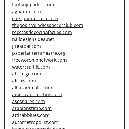
tsutsuji-parkin.com
agharab.com
cheapammousa.com
thepositiveladiessoccerclub.com
recetasdecocinafaciles.com
naildesignsidea.net
greatpai.com
paperlanterntheatre.org
freeworshipnetwork.com
watercraftllc.com
abourge.com
afiliixs.com
alharammallz.com
americanbulletins.com
asespares.com
arabianstime.com
atticabblues.com
autometropolist.com
beautycreamreview.com