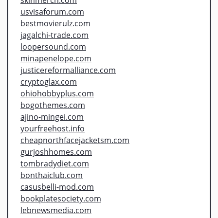
usvisaforum.com
bestmovierulz.com
jagalchi-trade.com
loopersound.com
minapenelope.com
justicereformalliance.com
cryptoglax.com
ohiohobbyplus.com
bogothemes.com
ajino-mingei.com
yourfreehost.info
cheapnorthfacejacketsm.com
gurjoshhomes.com
tombradydiet.com
bonthaiclub.com
casusbelli-mod.com
bookplatesociety.com
lebnewsmedia.com