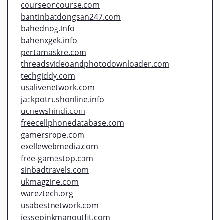
courseoncourse.com
bantinbatdongsan247.com
bahednog.info
bahenxgek.info
pertamaskre.com
threadsvideoandphotodownloader.com
techgiddy.com
usalivenetwork.com
jackpotrushonline.info
ucnewshindi.com
freecellphonedatabase.com
gamersrope.com
exellewebmedia.com
free-gamestop.com
sinbadtravels.com
ukmagzine.com
wareztech.org
usabestnetwork.com
jessepinkmanoutfit.com