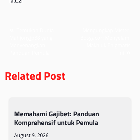
[ad_2]
Post
Temukan Dunia
Mengungkap Misteri
Mahjongjp88 yang
Bosgacor: Menyelami
navigation
Menyenangkan:
Makhluk Enigmatis
Panduan Pemula
ini
Related Post
Memahami Gajibet: Panduan
Komprehensif untuk Pemula
August 9, 2026