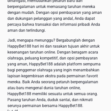
dinavigasi, memudahkan petaruh baru dan
berpengalaman untuk memasang taruhan mereka
dengan mudah. Dengan opsi pembayaran yang aman
dan dukungan pelanggan yang andal, Anda dapat
percaya bahwa transaksi dan informasi pribadi Anda
aman dan terlindungi.
Jadi, mengapa menunggu? Bergabunglah dengan
HappyBet188 hari ini dan rasakan tujuan akhir untuk
kesenangan taruhan online. Dengan beragam acara
olahraga, peluang kompetitif, dan opsi pembayaran
yang aman, HappyBet188 adalah platform sempurna
bagi penggemar olahraga yang ingin menambahkan
lapisan kegembiraan ekstra pada permainan favorit
mereka. Baik Anda seorang petaruh berpengalaman
atau baru mengenal dunia taruhan online,
HappyBet188 memiliki sesuatu untuk semua orang.
Pasang taruhan Anda, duduk santai, dan nikmati
serunya permainan bersama HappyBet188.