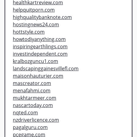
healthkartreview.com
helpquitporn.com
highqualitybanknote.com
hostingnews24.com
hottstyle.com
howtodiyanything.com
inspiringearthlings.com
investindependent.com
kralbozguncu1.com
landscapinggainesvillefl.com
maisonhauturier.com
mascreator.com
menafahmi.com
mukhtarmeer.com
nascartoday.com
nqted.com
nzdriverlicence.com
pagalguru.com
pcegame.com