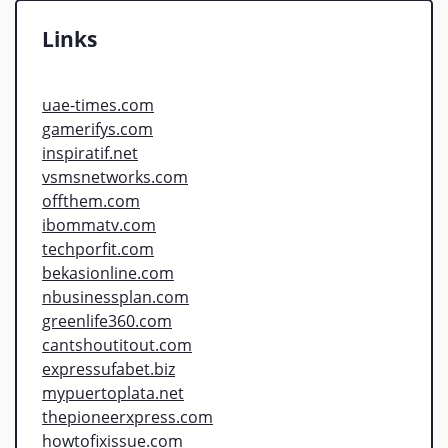
Links
uae-times.com
gamerifys.com
inspiratif.net
vsmsnetworks.com
offthem.com
ibommatv.com
techporfit.com
bekasionline.com
nbusinessplan.com
greenlife360.com
cantshoutitout.com
expressufabet.biz
mypuertoplata.net
thepioneerxpress.com
howtofixissue.com