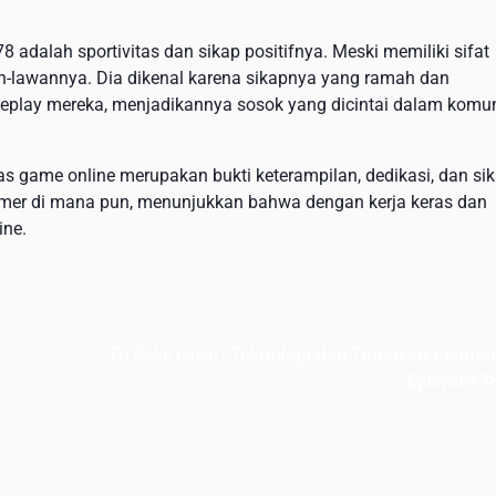
adalah sportivitas dan sikap positifnya. Meski memiliki sifat
wan-lawannya. Dia dikenal karena sikapnya yang ramah dan
lay mereka, menjadikannya sosok yang dicintai dalam komun
s game online merupakan bukti keterampilan, dedikasi, dan si
 gamer di mana pun, menunjukkan bahwa dengan kerja keras dan
ine.
Di Balik Layar: Teknologi dan Tindakan Keam
Epikwin13