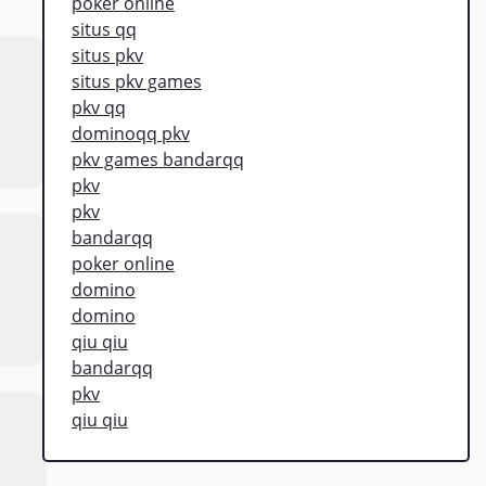
poker online
situs qq
situs pkv
situs pkv games
pkv qq
dominoqq pkv
pkv games bandarqq
pkv
pkv
bandarqq
poker online
domino
domino
qiu qiu
bandarqq
pkv
qiu qiu