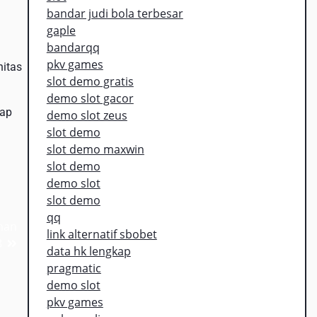
bandar judi bola terbesar
gaple
bandarqq
pkv games
itas
slot demo gratis
demo slot gacor
kap
demo slot zeus
slot demo
slot demo maxwin
slot demo
demo slot
slot demo
qq
anan
link alternatif sbobet
8
data hk lengkap
pragmatic
demo slot
pkv games