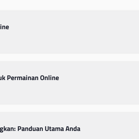
ine
uk Permainan Online
ngkan: Panduan Utama Anda