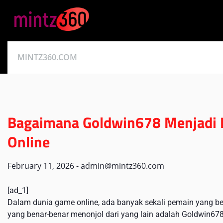
Skip
to
content
MINTZ360.COM
Bagaimana Goldwin678 Menjadi 
Online
February 11, 2026
-
admin@mintz360.com
[ad_1]
Dalam dunia game online, ada banyak sekali pemain yang ber
yang benar-benar menonjol dari yang lain adalah Goldwin678