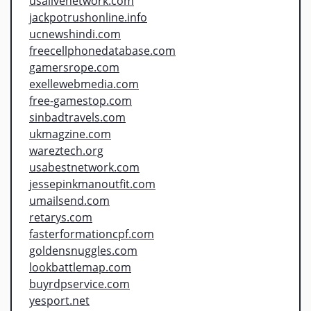
usalivenetwork.com
jackpotrushonline.info
ucnewshindi.com
freecellphonedatabase.com
gamersrope.com
exellewebmedia.com
free-gamestop.com
sinbadtravels.com
ukmagzine.com
wareztech.org
usabestnetwork.com
jessepinkmanoutfit.com
umailsend.com
retarys.com
fasterformationcpf.com
goldensnuggles.com
lookbattlemap.com
buyrdpservice.com
yesport.net