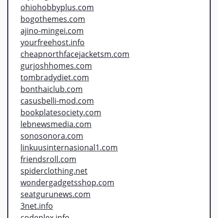
ohiohobbyplus.com
bogothemes.com
ajino-mingei.com
yourfreehost.info
cheapnorthfacejacketsm.com
gurjoshhomes.com
tombradydiet.com
bonthaiclub.com
casusbelli-mod.com
bookplatesociety.com
lebnewsmedia.com
sonosonora.com
linkuusinternasional1.com
friendsroll.com
spiderclothing.net
wondergadgetsshop.com
seatgurunews.com
3net.info
codeplex.info