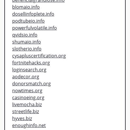
blomaio.info
dosellinfoplete.info
podtubeio.info
powerfulvolatile.info
qvidsio.info
shumaio.info
slotherio.info
cysapluscertification.org
fortnitehacks.org
loginsearch.org
aodecor.org
donorsmatch.org
nowtimes.org
casinoeing.org
livemocha.biz
streetlife.biz
hyves.biz
enoughinfo.net