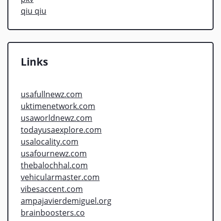
qiu qiu
Links
usafullnewz.com
uktimenetwork.com
usaworldnewz.com
todayusaexplore.com
usalocality.com
usafournewz.com
thebalochhal.com
vehicularmaster.com
vibesaccent.com
ampajavierdemiguel.org
brainboosters.co