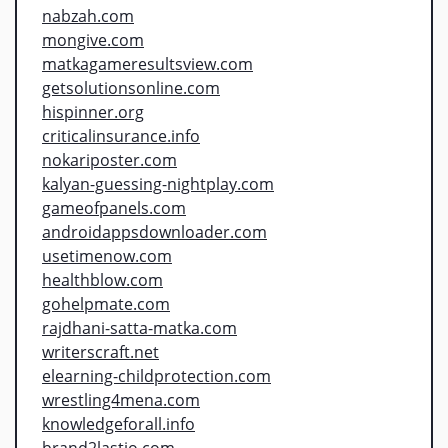
nabzah.com
mongive.com
matkagameresultsview.com
getsolutionsonline.com
hispinner.org
criticalinsurance.info
nokariposter.com
kalyan-guessing-nightplay.com
gameofpanels.com
androidappsdownloader.com
usetimenow.com
healthblow.com
gohelpmate.com
rajdhani-satta-matka.com
writerscraft.net
elearning-childprotection.com
wrestling4mena.com
knowledgeforall.info
brand2lastio.com