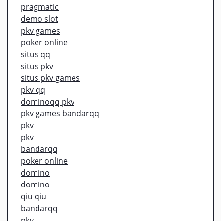
pragmatic
demo slot
pkv games
poker online
situs qq
situs pkv
situs pkv games
pkv qq
dominoqq pkv
pkv games bandarqq
pkv
pkv
bandarqq
poker online
domino
domino
qiu qiu
bandarqq
pkv