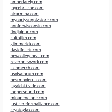
amberlately.com
joycebriscoe.com
aicarmina.com
mypartysupplystore.com
annforwisconsin.com
findjaipur.com
cultofjim.com
glimmerick.com
davidfollett.com
newcollegebeat.com
reverbnewyork.com
skinmerch.com
usvisaforum.com
bestmovierulz.com
jagalchi-trade.com
loopersound.com
minapenelope.com
justicereformalliance.com
cryptoglax.com