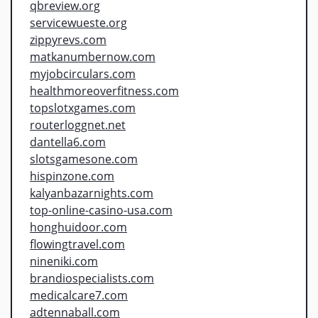
qbreview.org
servicewueste.org
zippyrevs.com
matkanumbernow.com
myjobcirculars.com
healthmoreoverfitness.com
topslotxgames.com
routerloggnet.net
dantella6.com
slotsgamesone.com
hispinzone.com
kalyanbazarnights.com
top-online-casino-usa.com
honghuidoor.com
flowingtravel.com
nineniki.com
brandiospecialists.com
medicalcare7.com
adtennaball.com