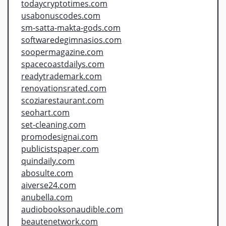
todaycryptotimes.com
usabonuscodes.com
sm-satta-makta-gods.com
softwaredegimnasios.com
soopermagazine.com
spacecoastdailys.com
readytrademark.com
renovationsrated.com
scoziarestaurant.com
seohart.com
set-cleaning.com
promodesignai.com
publicistspaper.com
quindaily.com
abosulte.com
aiverse24.com
anubella.com
audiobooksonaudible.com
beautenetwork.com