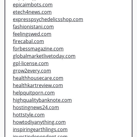
epicaimbots.com
etech4news.com
expresspsychedelicsshop.com
fashionistani.com
feelingswed.com
firecabal.com
forbessmagazine.com
globalmarketlivetoday.com
gpl-license.com
grow2every.com
healthhousecare.com
healthkartreview.com
helpquitporn.com
highqualitybanknote.com
hostingnews24.com
hottstyle.com
howtodiyanything.com
inspiringearthlings.com
investindependent.com