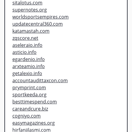
sitalotus.com
supernotes.org
worldsportsempires.com
updatecentral360.com
katamastah.com
zqscore.net
aseleraio.info
asticio.info
egardenio.info
arxteamio.info
getalexio.info
accountaudittaxcon.com
prymprint.com
sportkeeda.org
besttimespend.com
careandcure.biz
cogniyo.com
easymagazines.org
hirfanjilasmi.com