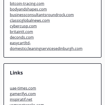
bitcoin-tracing.com
bodyandshapes.com
businessconsultantsroundrock.com
classicglobalnews.com
cybercusp.com
britaintt.com
deconds.com
easycartltd-
domesticcleaningservicesedinburgh.com
Links
uae-times.com
gamerifys.com
inspiratif.net
vsmsnetworks.com