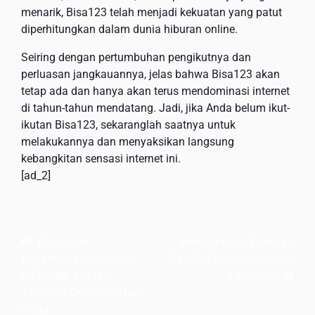
menarik, Bisa123 telah menjadi kekuatan yang patut
diperhitungkan dalam dunia hiburan online.
Seiring dengan pertumbuhan pengikutnya dan
perluasan jangkauannya, jelas bahwa Bisa123 akan
tetap ada dan hanya akan terus mendominasi internet
di tahun-tahun mendatang. Jadi, jika Anda belum ikut-
ikutan Bisa123, sekaranglah saatnya untuk
melakukannya dan menyaksikan langsung
kebangkitan sensasi internet ini.
[ad_2]
Post
Bebaskan
Mengungkap Warisan
Kegembiraan dengan
RajajP: Pelopor Industri
navigation
Citibet88: Tujuan
Teknologi
Taruhan Online Terbaik
Anda