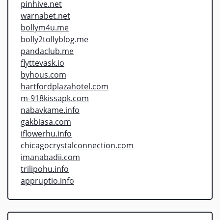
pinhive.net
warnabet.net
bollym4u.me
bolly2tollyblog.me
pandaclub.me
flyttevask.io
byhous.com
hartfordplazahotel.com
m-918kissapk.com
nabavkame.info
gakbiasa.com
iflowerhu.info
chicagocrystalconnection.com
imanabadii.com
trilipohu.info
appruptio.info