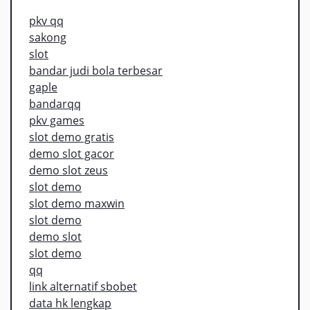
pkv qq
sakong
slot
bandar judi bola terbesar
gaple
bandarqq
pkv games
slot demo gratis
demo slot gacor
demo slot zeus
slot demo
slot demo maxwin
slot demo
demo slot
slot demo
qq
link alternatif sbobet
data hk lengkap