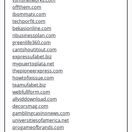
offthem.com
ibommatv.com
techporfit.com
bekasionline.com
nbusinessplan.com
greenlife360.com
cantshoutitout.com
expressufabet.biz
mypuertoplata.net
thepioneerxpress.com
howtofixissue.com
teamufabet.biz
webfullform.com
allviddownload.com
decorsmag.com
gamblingcasinonews.com
universitiesofamerica.net
progameofbrands.com