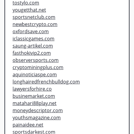
tostylo.com
yougetthat.net
sportsnetclub.com
newbestcrypto.com
oxfordsave.com
iclassicgames.com
saung-artikel.com
fasthokivip2.com
observersports.com
cryptominingplus.com
aquinoticiaspe.com
longhairedfrenchbulldog.com
lawyersforhire.co
businemarket.com
matahari88play.net
moneydescriptor.com
youthsmagazine.com
painaidee.net
sportsdarkest.com