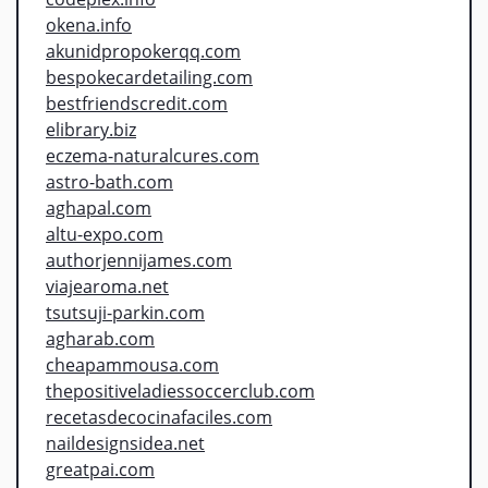
okena.info
akunidpropokerqq.com
bespokecardetailing.com
bestfriendscredit.com
elibrary.biz
eczema-naturalcures.com
astro-bath.com
aghapal.com
altu-expo.com
authorjennijames.com
viajearoma.net
tsutsuji-parkin.com
agharab.com
cheapammousa.com
thepositiveladiessoccerclub.com
recetasdecocinafaciles.com
naildesignsidea.net
greatpai.com