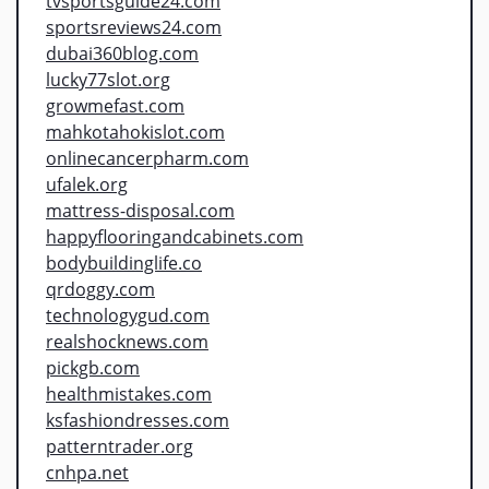
tvsportsguide24.com
sportsreviews24.com
dubai360blog.com
lucky77slot.org
growmefast.com
mahkotahokislot.com
onlinecancerpharm.com
ufalek.org
mattress-disposal.com
happyflooringandcabinets.com
bodybuildinglife.co
qrdoggy.com
technologygud.com
realshocknews.com
pickgb.com
healthmistakes.com
ksfashiondresses.com
patterntrader.org
cnhpa.net