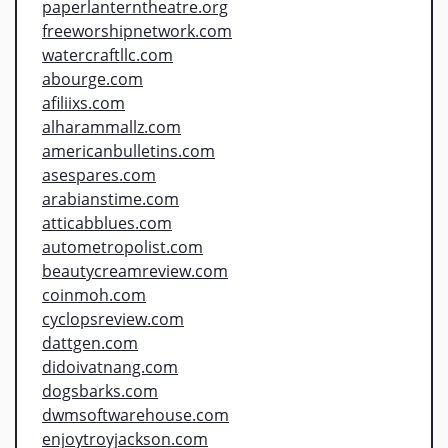
paperlanterntheatre.org
freeworshipnetwork.com
watercraftllc.com
abourge.com
afiliixs.com
alharammallz.com
americanbulletins.com
asespares.com
arabianstime.com
atticabblues.com
autometropolist.com
beautycreamreview.com
coinmoh.com
cyclopsreview.com
dattgen.com
didoivatnang.com
dogsbarks.com
dwmsoftwarehouse.com
enjoytroyjackson.com