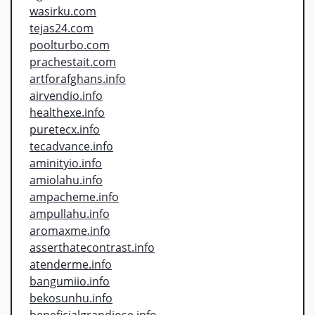
wasirku.com
tejas24.com
poolturbo.com
prachestait.com
artforafghans.info
airvendio.info
healthexe.info
puretecx.info
tecadvance.info
aminityio.info
amiolahu.info
ampacheme.info
ampullahu.info
aromaxme.info
asserthatecontrast.info
atenderme.info
bangumiio.info
bekosunhu.info
beneficialgrandiose.info