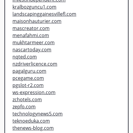
kralbozguncu1.com
landscapinggainesvillefl.com
maisonhauturier.com
mascreator.com
menafahmi.com
mukhtarmeer.com
nascartoday.com
nqted.com
nzdriverlicence.com
pagalguru.com
pcegame.com
pgslot-r2.com
ws-expression.com
zchotels.com
zepfo.com
technologynews5.com
teknoeduka.com
thenews-blog.com