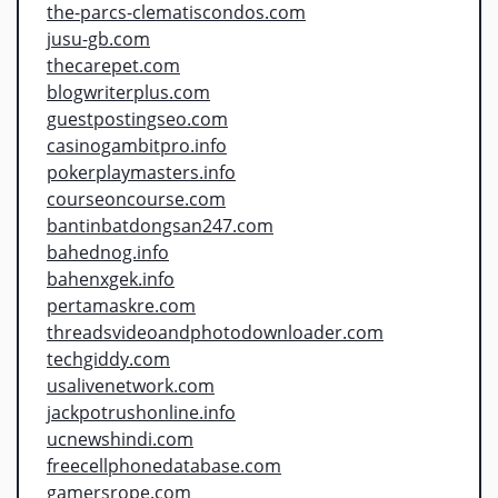
the-parcs-clematiscondos.com
jusu-gb.com
thecarepet.com
blogwriterplus.com
guestpostingseo.com
casinogambitpro.info
pokerplaymasters.info
courseoncourse.com
bantinbatdongsan247.com
bahednog.info
bahenxgek.info
pertamaskre.com
threadsvideoandphotodownloader.com
techgiddy.com
usalivenetwork.com
jackpotrushonline.info
ucnewshindi.com
freecellphonedatabase.com
gamersrope.com