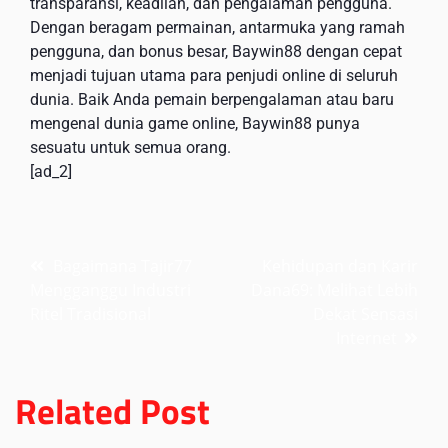
transparansi, keadilan, dan pengalaman pengguna.
Dengan beragam permainan, antarmuka yang ramah
pengguna, dan bonus besar, Baywin88 dengan cepat
menjadi tujuan utama para penjudi online di seluruh
dunia. Baik Anda pemain berpengalaman atau baru
mengenal dunia game online, Baywin88 punya
sesuatu untuk semua orang.
[ad_2]
Post
Bagaimana Tajir77
Kehidupan dan Karir
Mengganggu Industri
Dana69: Melihat Lebih
navigation
Ritel Tradisional
Dekat Sensasi
Internet
Related Post