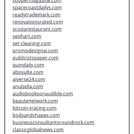
soopermagazine.com
spacecoastdailys.com
readytrademark.com
renovationsrated.com
scoziarestaurant.com
seohart.com
set-cleaning.com
promodesignai.com
publicistspaper.com
quindaily.com
abosulte.com
aiverse24.com
anubella.com
audiobooksonaudible.com
beautenetwork.com
bitcoin-tracing.com
bodyandshapes.com
businessconsultantsroundrock.com
classicglobalnews.com