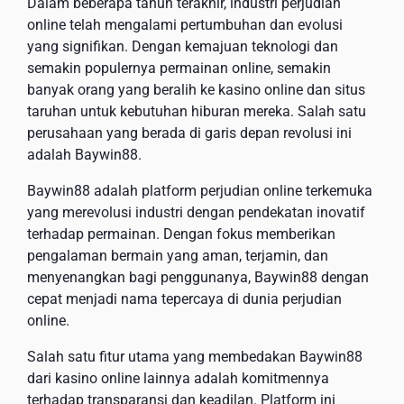
Dalam beberapa tahun terakhir, industri perjudian
online telah mengalami pertumbuhan dan evolusi
yang signifikan. Dengan kemajuan teknologi dan
semakin populernya permainan online, semakin
banyak orang yang beralih ke kasino online dan situs
taruhan untuk kebutuhan hiburan mereka. Salah satu
perusahaan yang berada di garis depan revolusi ini
adalah Baywin88.
Baywin88 adalah platform perjudian online terkemuka
yang merevolusi industri dengan pendekatan inovatif
terhadap permainan. Dengan fokus memberikan
pengalaman bermain yang aman, terjamin, dan
menyenangkan bagi penggunanya, Baywin88 dengan
cepat menjadi nama tepercaya di dunia perjudian
online.
Salah satu fitur utama yang membedakan Baywin88
dari kasino online lainnya adalah komitmennya
terhadap transparansi dan keadilan. Platform ini