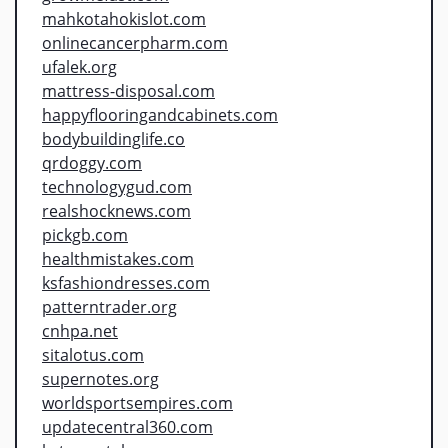
mahkotahokislot.com
onlinecancerpharm.com
ufalek.org
mattress-disposal.com
happyflooringandcabinets.com
bodybuildinglife.co
qrdoggy.com
technologygud.com
realshocknews.com
pickgb.com
healthmistakes.com
ksfashiondresses.com
patterntrader.org
cnhpa.net
sitalotus.com
supernotes.org
worldsportsempires.com
updatecentral360.com