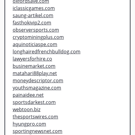
oxfordsave.com
iclassicgames.com
saung-artikel.com
fasthokivip2.com
observersports.com
cryptominingplus.com
aquinoticiaspe.com
longhairedfrenchbulldog.com
lawyersforhire.co
businemarket.com
matahari88play.net
moneydescriptor.com
youthsmagazine.com
painaidee.net
sportsdarkest.com
webtoon.biz
thesportswires.com
hyungpro.com
sportingnewsnet.com