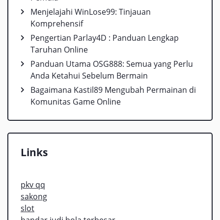
Menjelajahi WinLose99: Tinjauan
Komprehensif
Pengertian Parlay4D : Panduan Lengkap
Taruhan Online
Panduan Utama OSG888: Semua yang Perlu
Anda Ketahui Sebelum Bermain
Bagaimana Kastil89 Mengubah Permainan di
Komunitas Game Online
Links
pkv qq
sakong
slot
bandar judi bola terbesar