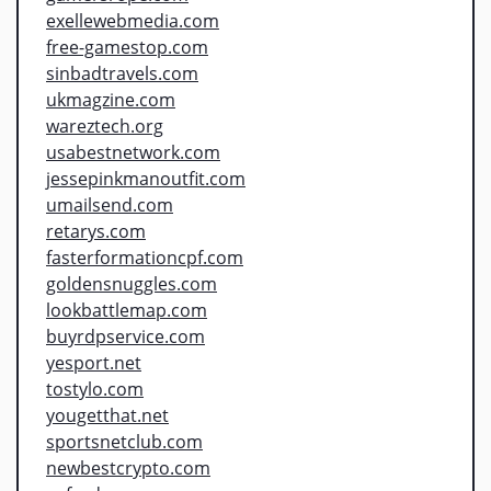
exellewebmedia.com
free-gamestop.com
sinbadtravels.com
ukmagzine.com
wareztech.org
usabestnetwork.com
jessepinkmanoutfit.com
umailsend.com
retarys.com
fasterformationcpf.com
goldensnuggles.com
lookbattlemap.com
buyrdpservice.com
yesport.net
tostylo.com
yougetthat.net
sportsnetclub.com
newbestcrypto.com