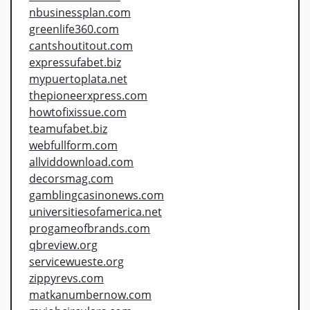
nbusinessplan.com
greenlife360.com
cantshoutitout.com
expressufabet.biz
mypuertoplata.net
thepioneerxpress.com
howtofixissue.com
teamufabet.biz
webfullform.com
allviddownload.com
decorsmag.com
gamblingcasinonews.com
universitiesofamerica.net
progameofbrands.com
qbreview.org
servicewueste.org
zippyrevs.com
matkanumbernow.com