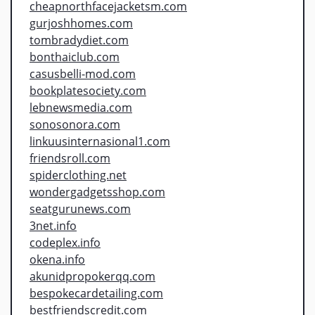
cheapnorthfacejacketsm.com
gurjoshhomes.com
tombradydiet.com
bonthaiclub.com
casusbelli-mod.com
bookplatesociety.com
lebnewsmedia.com
sonosonora.com
linkuusinternasional1.com
friendsroll.com
spiderclothing.net
wondergadgetsshop.com
seatgurunews.com
3net.info
codeplex.info
okena.info
akunidpropokerqq.com
bespokecardetailing.com
bestfriendscredit.com