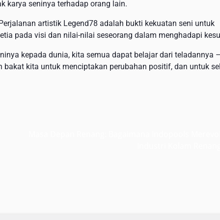
 karya seninya terhadap orang lain.
 Perjalanan artistik Legend78 adalah bukti kekuatan seni untuk
ia pada visi dan nilai-nilai seseorang dalam menghadapi kesul
nya kepada dunia, kita semua dapat belajar dari teladannya 
bakat kita untuk menciptakan perubahan positif, dan untuk se
Masa Depan Renang: Bagaimana Indopools Merevol
Industri Kolam Renan