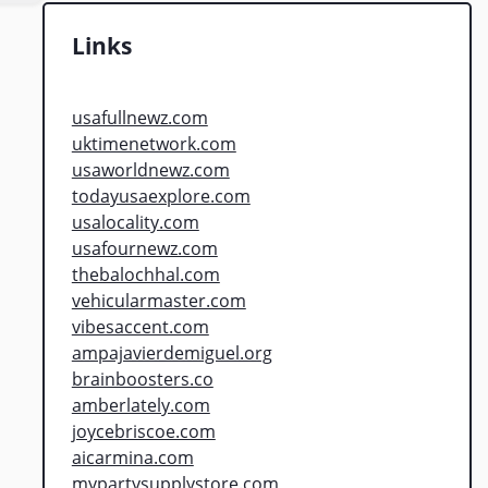
Links
usafullnewz.com
uktimenetwork.com
usaworldnewz.com
todayusaexplore.com
usalocality.com
usafournewz.com
thebalochhal.com
vehicularmaster.com
vibesaccent.com
ampajavierdemiguel.org
brainboosters.co
amberlately.com
joycebriscoe.com
aicarmina.com
mypartysupplystore.com