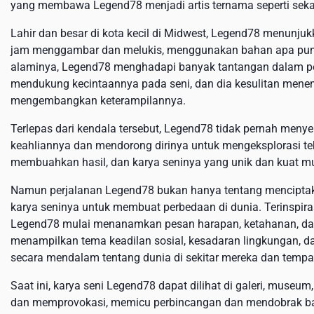
yang membawa Legend78 menjadi artis ternama seperti sekar
Lahir dan besar di kota kecil di Midwest, Legend78 menunju
jam menggambar dan melukis, menggunakan bahan apa pun y
alaminya, Legend78 menghadapi banyak tantangan dalam per
mendukung kecintaannya pada seni, dan dia kesulitan mene
mengembangkan keterampilannya.
Terlepas dari kendala tersebut, Legend78 tidak pernah men
keahliannya dan mendorong dirinya untuk mengeksplorasi tekn
membuahkan hasil, dan karya seninya yang unik dan kuat mu
Namun perjalanan Legend78 bukan hanya tentang mencipta
karya seninya untuk membuat perbedaan di dunia. Terinspira
Legend78 mulai menanamkan pesan harapan, ketahanan, dan
menampilkan tema keadilan sosial, kesadaran lingkungan, 
secara mendalam tentang dunia di sekitar mereka dan tempa
Saat ini, karya seni Legend78 dapat dilihat di galeri, museum
dan memprovokasi, memicu perbincangan dan mendobrak ba