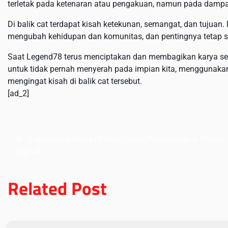
terletak pada ketenaran atau pengakuan, namun pada dampak
Di balik cat terdapat kisah ketekunan, semangat, dan tujuan.
mengubah kehidupan dan komunitas, dan pentingnya tetap set
Saat Legend78 terus menciptakan dan membagikan karya seni
untuk tidak pernah menyerah pada impian kita, menggunakan 
mengingat kisah di balik cat tersebut.
[ad_2]
Post
Bagaimana Fiona77 Mengubah Permainan di Dunia
Digital
navigation
Related Post