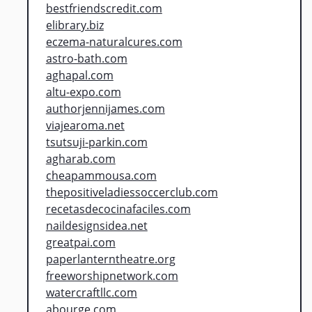
bestfriendscredit.com
elibrary.biz
eczema-naturalcures.com
astro-bath.com
aghapal.com
altu-expo.com
authorjennijames.com
viajearoma.net
tsutsuji-parkin.com
agharab.com
cheapammousa.com
thepositiveladiessoccerclub.com
recetasdecocinafaciles.com
naildesignsidea.net
greatpai.com
paperlanterntheatre.org
freeworshipnetwork.com
watercraftllc.com
abourge.com