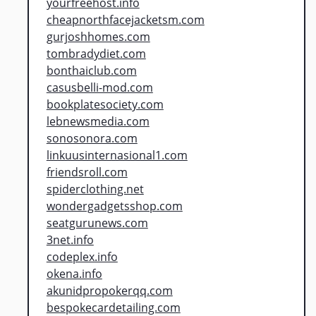
yourfreehost.info
cheapnorthfacejacketsm.com
gurjoshhomes.com
tombradydiet.com
bonthaiclub.com
casusbelli-mod.com
bookplatesociety.com
lebnewsmedia.com
sonosonora.com
linkuusinternasional1.com
friendsroll.com
spiderclothing.net
wondergadgetsshop.com
seatgurunews.com
3net.info
codeplex.info
okena.info
akunidpropokerqq.com
bespokecardetailing.com