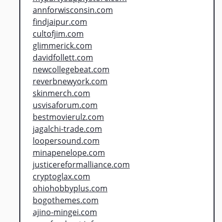
annforwisconsin.com
findjaipur.com
cultofjim.com
glimmerick.com
davidfollett.com
newcollegebeat.com
reverbnewyork.com
skinmerch.com
usvisaforum.com
bestmovierulz.com
jagalchi-trade.com
loopersound.com
minapenelope.com
justicereformalliance.com
cryptoglax.com
ohiohobbyplus.com
bogothemes.com
ajino-mingei.com