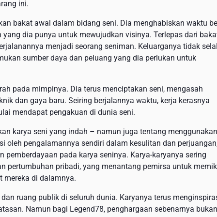
ang ini.
kkan bakat awal dalam bidang seni. Dia menghabiskan waktu be
ang dia punya untuk mewujudkan visinya. Terlepas dari baka
jalanannya menjadi seorang seniman. Keluarganya tidak sela
mukan sumber daya dan peluang yang dia perlukan untuk
yerah pada mimpinya. Dia terus menciptakan seni, mengasah
ik dan gaya baru. Seiring berjalannya waktu, kerja kerasnya
lai mendapat pengakuan di dunia seni.
kan karya seni yang indah – namun juga tentang menggunaka
si oleh pengalamannya sendiri dalam kesulitan dan perjuangan
 pemberdayaan pada karya seninya. Karya-karyanya sering
dan pertumbuhan pribadi, yang menantang pemirsa untuk memik
t mereka di dalamnya.
, dan ruang publik di seluruh dunia. Karyanya terus menginspira
tasan. Namun bagi Legend78, penghargaan sebenarnya buka