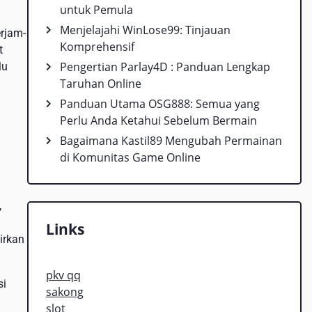
untuk Pemula
Menjelajahi WinLose99: Tinjauan
rjam-
Komprehensif
t
Pengertian Parlay4D : Panduan Lengkap
lu
Taruhan Online
Panduan Utama OSG888: Semua yang
Perlu Anda Ketahui Sebelum Bermain
Bagaimana Kastil89 Mengubah Permainan
di Komunitas Game Online
n
,
Links
irkan
pkv qq
si
sakong
n
slot