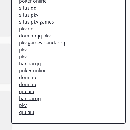
poker online
situs qq
situs pkv
situs pkv games
pkv qq
dominoqq pkv
pkv games bandarqq
pkv
pkv
bandarqq
poker online
domino
domino
qiu qiu
bandarqq
pkv
qiu qiu