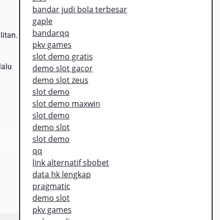
bandar judi bola terbesar
gaple
bandarqq
itan.
pkv games
–
slot demo gratis
lalu
demo slot gacor
demo slot zeus
slot demo
slot demo maxwin
slot demo
demo slot
usi
slot demo
g
qq
link alternatif sbobet
data hk lengkap
pragmatic
demo slot
pkv games