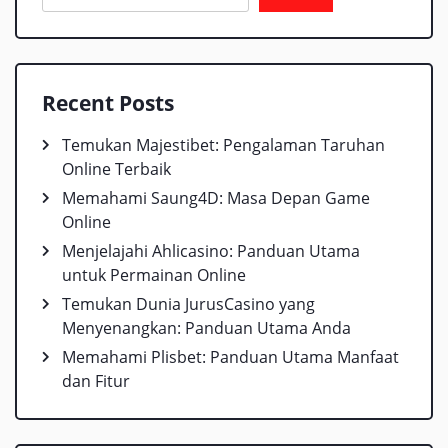
Recent Posts
Temukan Majestibet: Pengalaman Taruhan
Online Terbaik
Memahami Saung4D: Masa Depan Game
Online
Menjelajahi Ahlicasino: Panduan Utama
untuk Permainan Online
Temukan Dunia JurusCasino yang
Menyenangkan: Panduan Utama Anda
Memahami Plisbet: Panduan Utama Manfaat
dan Fitur