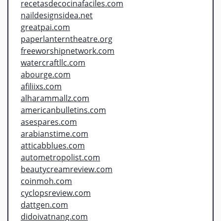
recetasdecocinafaciles.com
naildesignsidea.net
greatpai.com
paperlanterntheatre.org
freeworshipnetwork.com
watercraftllc.com
abourge.com
afiliixs.com
alharammallz.com
americanbulletins.com
asespares.com
arabianstime.com
atticabblues.com
autometropolist.com
beautycreamreview.com
coinmoh.com
cyclopsreview.com
dattgen.com
didoivatnang.com