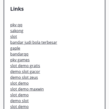
Links
pkv qq
sakong
slot
bandar judi bola terbesar
gaple
bandarqq
pkv games
slot demo gratis
demo slot gacor
demo slot zeus
slot demo
slot demo maxwin
slot demo
demo slot
slot demo