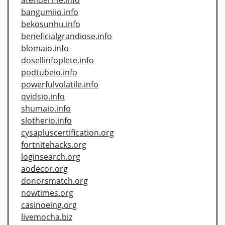
bangumiio.info
bekosunhu.info
beneficialgrandiose.info
blomaio.info
dosellinfoplete.info
podtubeio.info
powerfulvolatile.info
qvidsio.info
shumaio.info
slotherio.info
cysapluscertification.org
fortnitehacks.org
loginsearch.org
aodecor.org
donorsmatch.org
nowtimes.org
casinoeing.org
livemocha.biz