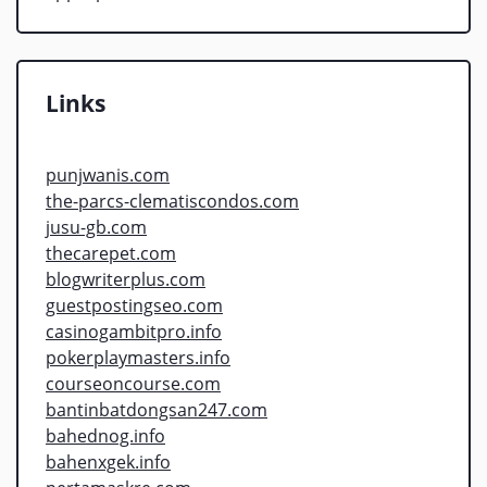
Links
punjwanis.com
the-parcs-clematiscondos.com
jusu-gb.com
thecarepet.com
blogwriterplus.com
guestpostingseo.com
casinogambitpro.info
pokerplaymasters.info
courseoncourse.com
bantinbatdongsan247.com
bahednog.info
bahenxgek.info