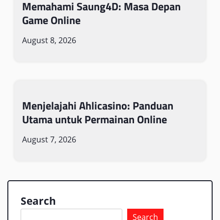
Memahami Saung4D: Masa Depan
Game Online
August 8, 2026
Menjelajahi Ahlicasino: Panduan
Utama untuk Permainan Online
August 7, 2026
Search
Search