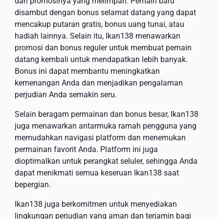
dan promosinya yang melimpah. Pemain baru
disambut dengan bonus selamat datang yang dapat
mencakup putaran gratis, bonus uang tunai, atau
hadiah lainnya. Selain itu, Ikan138 menawarkan
promosi dan bonus reguler untuk membuat pemain
datang kembali untuk mendapatkan lebih banyak.
Bonus ini dapat membantu meningkatkan
kemenangan Anda dan menjadikan pengalaman
perjudian Anda semakin seru.
Selain beragam permainan dan bonus besar, Ikan138
juga menawarkan antarmuka ramah pengguna yang
memudahkan navigasi platform dan menemukan
permainan favorit Anda. Platform ini juga
dioptimalkan untuk perangkat seluler, sehingga Anda
dapat menikmati semua keseruan Ikan138 saat
bepergian.
Ikan138 juga berkomitmen untuk menyediakan
lingkungan perjudian yang aman dan terjamin bagi