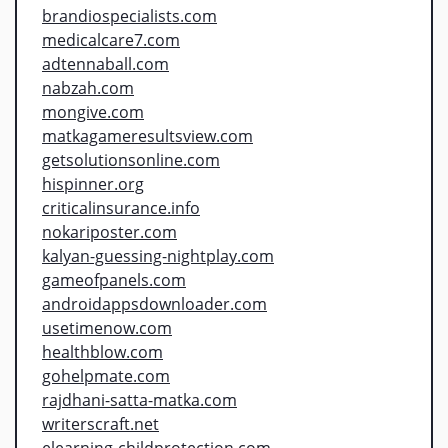
brandiospecialists.com
medicalcare7.com
adtennaball.com
nabzah.com
mongive.com
matkagameresultsview.com
getsolutionsonline.com
hispinner.org
criticalinsurance.info
nokariposter.com
kalyan-guessing-nightplay.com
gameofpanels.com
androidappsdownloader.com
usetimenow.com
healthblow.com
gohelpmate.com
rajdhani-satta-matka.com
writerscraft.net
elearning-childprotection.com