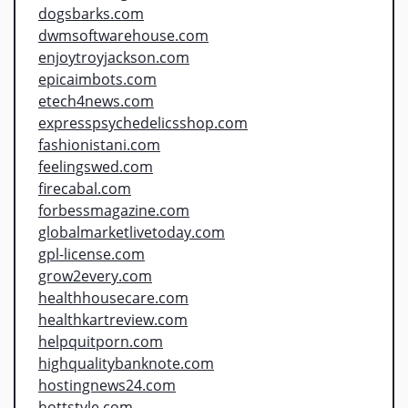
dogsbarks.com
dwmsoftwarehouse.com
enjoytroyjackson.com
epicaimbots.com
etech4news.com
expresspsychedelicsshop.com
fashionistani.com
feelingswed.com
firecabal.com
forbessmagazine.com
globalmarketlivetoday.com
gpl-license.com
grow2every.com
healthhousecare.com
healthkartreview.com
helpquitporn.com
highqualitybanknote.com
hostingnews24.com
hottstyle.com