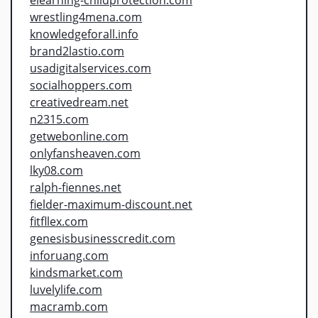
wrestling4mena.com
knowledgeforall.info
brand2lastio.com
usadigitalservices.com
socialhoppers.com
creativedream.net
n2315.com
getwebonline.com
onlyfansheaven.com
lky08.com
ralph-fiennes.net
fielder-maximum-discount.net
fitfllex.com
genesisbusinesscredit.com
inforuang.com
kindsmarket.com
luvelylife.com
macramb.com