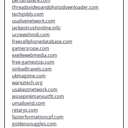
pertamaskre.com
threadsvideoandphotodownloader.com
techgiddy.com
usalivenetwork.com
jackpotrushonline.info
ucnewshindi.com
freecellphonedatabase.com
gamersrope.com
exellewebmedia.com
free-gamestop.com
sinbadtravels.com
ukmagzine.com
wareztech.org
usabestnetwork.com
jessepinkmanoutfit.com
umailsend.com
retarys.com
fasterformationcpf.com
goldensnuggles.com