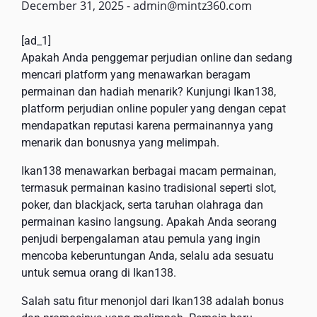
December 31, 2025
-
admin@mintz360.com
[ad_1]
Apakah Anda penggemar perjudian online dan sedang
mencari platform yang menawarkan beragam
permainan dan hadiah menarik? Kunjungi Ikan138,
platform perjudian online populer yang dengan cepat
mendapatkan reputasi karena permainannya yang
menarik dan bonusnya yang melimpah.
Ikan138 menawarkan berbagai macam permainan,
termasuk permainan kasino tradisional seperti slot,
poker, dan blackjack, serta taruhan olahraga dan
permainan kasino langsung. Apakah Anda seorang
penjudi berpengalaman atau pemula yang ingin
mencoba keberuntungan Anda, selalu ada sesuatu
untuk semua orang di Ikan138.
Salah satu fitur menonjol dari Ikan138 adalah bonus