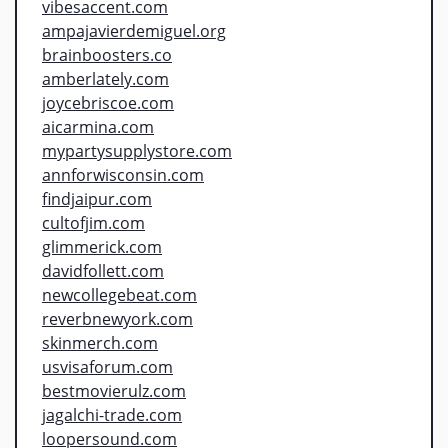
vibesaccent.com
ampajavierdemiguel.org
brainboosters.co
amberlately.com
joycebriscoe.com
aicarmina.com
mypartysupplystore.com
annforwisconsin.com
findjaipur.com
cultofjim.com
glimmerick.com
davidfollett.com
newcollegebeat.com
reverbnewyork.com
skinmerch.com
usvisaforum.com
bestmovierulz.com
jagalchi-trade.com
loopersound.com