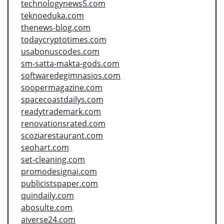
technologynews5.com
teknoeduka.com
thenews-blog.com
todaycryptotimes.com
usabonuscodes.com
sm-satta-makta-gods.com
softwaredegimnasios.com
soopermagazine.com
spacecoastdailys.com
readytrademark.com
renovationsrated.com
scoziarestaurant.com
seohart.com
set-cleaning.com
promodesignai.com
publicistspaper.com
quindaily.com
abosulte.com
aiverse24.com