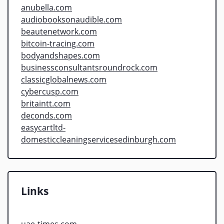
anubella.com
audiobooksonaudible.com
beautenetwork.com
bitcoin-tracing.com
bodyandshapes.com
businessconsultantsroundrock.com
classicglobalnews.com
cybercusp.com
britaintt.com
deconds.com
easycartltd-
domesticcleaningservicesedinburgh.com
Links
uae-times.com