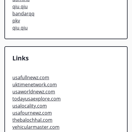
qiu qiu
bandarqq
pkv
qiu qiu
Links
usafullnewz.com
uktimenetwork.com
usaworldnewz.com
todayusaexplore.com
usalocality.com
usafournewz.com
thebalochhal.com
vehicularmaster.com