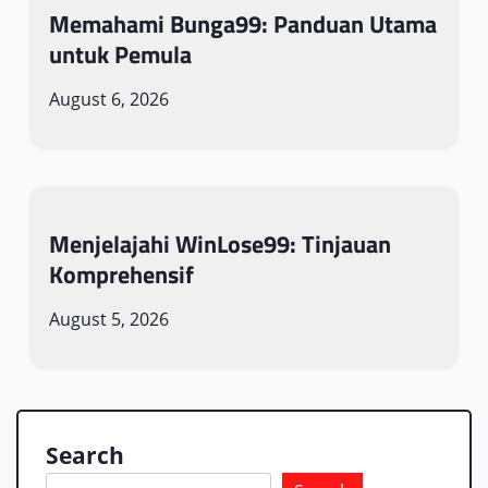
Memahami Bunga99: Panduan Utama
untuk Pemula
August 6, 2026
Menjelajahi WinLose99: Tinjauan
Komprehensif
August 5, 2026
Search