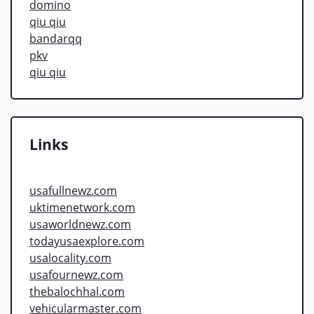
domino
qiu qiu
bandarqq
pkv
qiu qiu
Links
usafullnewz.com
uktimenetwork.com
usaworldnewz.com
todayusaexplore.com
usalocality.com
usafournewz.com
thebalochhal.com
vehicularmaster.com