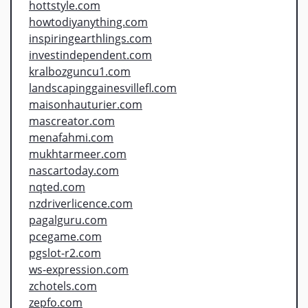
hottstyle.com
howtodiyanything.com
inspiringearthlings.com
investindependent.com
kralbozguncu1.com
landscapinggainesvillefl.com
maisonhauturier.com
mascreator.com
menafahmi.com
mukhtarmeer.com
nascartoday.com
nqted.com
nzdriverlicence.com
pagalguru.com
pcegame.com
pgslot-r2.com
ws-expression.com
zchotels.com
zepfo.com