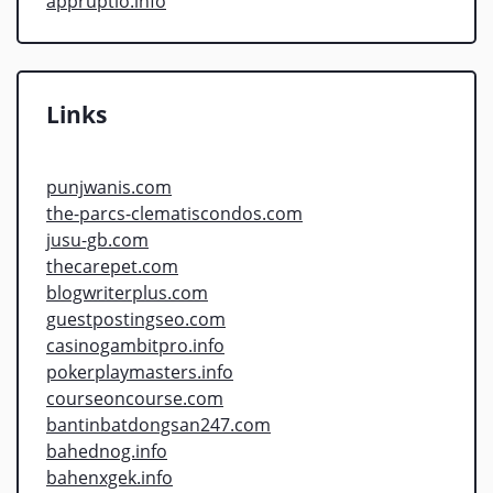
appruptio.info
Links
punjwanis.com
the-parcs-clematiscondos.com
jusu-gb.com
thecarepet.com
blogwriterplus.com
guestpostingseo.com
casinogambitpro.info
pokerplaymasters.info
courseoncourse.com
bantinbatdongsan247.com
bahednog.info
bahenxgek.info