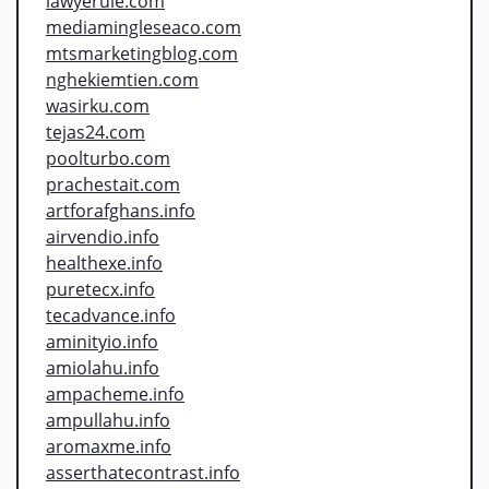
lawyerule.com
mediamingleseaco.com
mtsmarketingblog.com
nghekiemtien.com
wasirku.com
tejas24.com
poolturbo.com
prachestait.com
artforafghans.info
airvendio.info
healthexe.info
puretecx.info
tecadvance.info
aminityio.info
amiolahu.info
ampacheme.info
ampullahu.info
aromaxme.info
asserthatecontrast.info