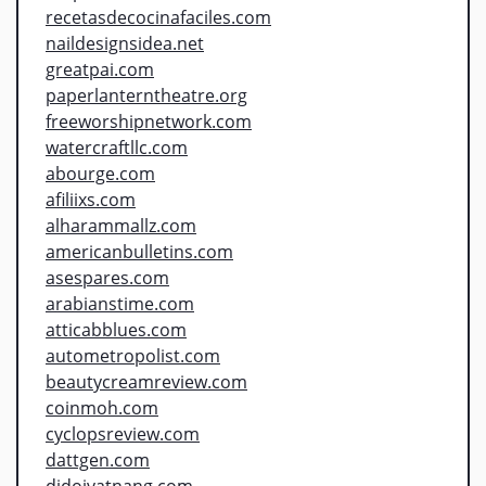
recetasdecocinafaciles.com
naildesignsidea.net
greatpai.com
paperlanterntheatre.org
freeworshipnetwork.com
watercraftllc.com
abourge.com
afiliixs.com
alharammallz.com
americanbulletins.com
asespares.com
arabianstime.com
atticabblues.com
autometropolist.com
beautycreamreview.com
coinmoh.com
cyclopsreview.com
dattgen.com
didoivatnang.com