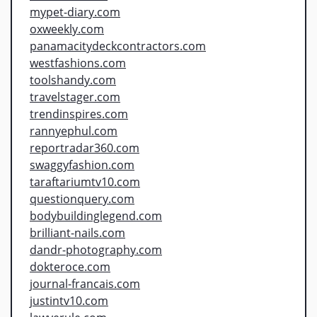
mypet-diary.com
oxweekly.com
panamacitydeckcontractors.com
westfashions.com
toolshandy.com
travelstager.com
trendinspires.com
rannyephul.com
reportradar360.com
swaggyfashion.com
taraftariumtv10.com
questionquery.com
bodybuildinglegend.com
brilliant-nails.com
dandr-photography.com
dokteroce.com
journal-francais.com
justintv10.com