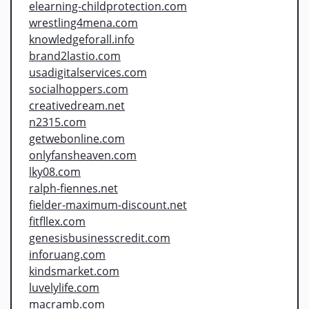
elearning-childprotection.com
wrestling4mena.com
knowledgeforall.info
brand2lastio.com
usadigitalservices.com
socialhoppers.com
creativedream.net
n2315.com
getwebonline.com
onlyfansheaven.com
lky08.com
ralph-fiennes.net
fielder-maximum-discount.net
fitfllex.com
genesisbusinesscredit.com
inforuang.com
kindsmarket.com
luvelylife.com
macramb.com