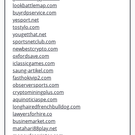
lookbattlemap.com
buyrdpservice.com
yesport.net
tostylo.com
yougetthat.net
sportsnetclub.com
newbestcrypto.com
oxfordsave.com
iclassicgames.com
saung-artikel.com
fasthokivip2.com
observersports.com
cryptominingplus.com
aquinoticiaspe.com
longhairedfrenchbulldog.com
lawyersforhire.co
businemarket.com
matahari88play.net