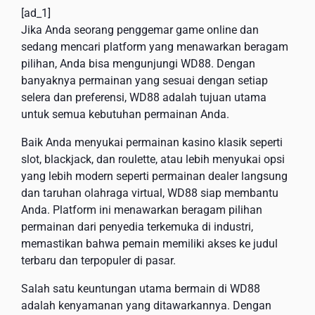
[ad_1]
Jika Anda seorang penggemar game online dan
sedang mencari platform yang menawarkan beragam
pilihan, Anda bisa mengunjungi WD88. Dengan
banyaknya permainan yang sesuai dengan setiap
selera dan preferensi, WD88 adalah tujuan utama
untuk semua kebutuhan permainan Anda.
Baik Anda menyukai permainan kasino klasik seperti
slot, blackjack, dan roulette, atau lebih menyukai opsi
yang lebih modern seperti permainan dealer langsung
dan taruhan olahraga virtual, WD88 siap membantu
Anda. Platform ini menawarkan beragam pilihan
permainan dari penyedia terkemuka di industri,
memastikan bahwa pemain memiliki akses ke judul
terbaru dan terpopuler di pasar.
Salah satu keuntungan utama bermain di WD88
adalah kenyamanan yang ditawarkannya. Dengan