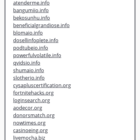
atenderme.info
bangumiio.info
bekosunhu.info
beneficialgrandiose.info
blomaio.info
dosellinfoplete.info
podtubeio.info
powerfulvolatile.info
qvidsio.info
shumaio.info
slotherio.info
cysapluscertification.org
fortnitehacks.org
loginsearch.org
aodecor.org
donorsmatch.org
nowtimes.org
casinoeing.org
livemocha.biz