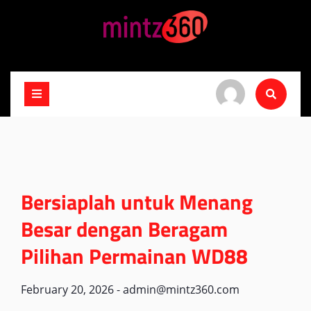
Skip
to
content
Bersiaplah untuk Menang
Besar dengan Beragam
Pilihan Permainan WD88
February 20, 2026
-
admin@mintz360.com