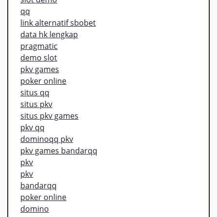
qq
link alternatif sbobet
data hk lengkap
pragmatic
demo slot
pkv games
poker online
situs qq
situs pkv
situs pkv games
pkv qq
dominoqq pkv
pkv games bandarqq
pkv
pkv
bandarqq
poker online
domino