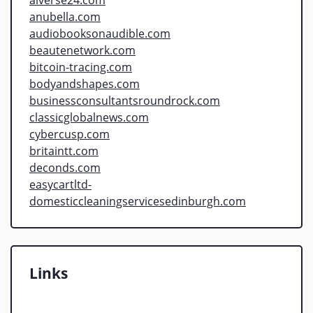
anubella.com
audiobooksonaudible.com
beautenetwork.com
bitcoin-tracing.com
bodyandshapes.com
businessconsultantsroundrock.com
classicglobalnews.com
cybercusp.com
britaintt.com
deconds.com
easycartltd-
domesticcleaningservicesedinburgh.com
Links