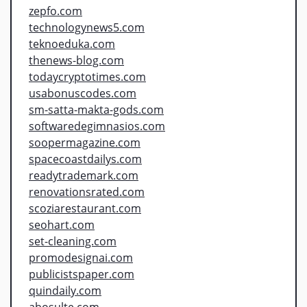
zepfo.com
technologynews5.com
teknoeduka.com
thenews-blog.com
todaycryptotimes.com
usabonuscodes.com
sm-satta-makta-gods.com
softwaredegimnasios.com
soopermagazine.com
spacecoastdailys.com
readytrademark.com
renovationsrated.com
scoziarestaurant.com
seohart.com
set-cleaning.com
promodesignai.com
publicistspaper.com
quindaily.com
abosulte.com