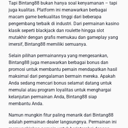
Tapi Bintang88 bukan hanya soal kenyamanan – tapi
juga kualitas. Platform ini menawarkan berbagai
macam game berkualitas tinggi dari beberapa
pengembang terbaik di industri. Dari permainan kasino
klasik seperti blackjack dan roulette hingga slot
mutakhir dengan grafis memukau dan gameplay yang
imersif, Bintang88 memiliki semuanya.
Selain pilihan permainannya yang mengesankan,
Bintang88 juga menawarkan berbagai bonus dan
promosi untuk membantu pemain mendapatkan hasil
maksimal dari pengalaman bermain mereka. Apakah
Anda sedang mencari bonus selamat datang untuk
memulai atau program loyalitas untuk menghargai
kelanjutan permainan Anda, Bintang88 siap
membantu Anda.
Namun mungkin fitur paling menarik dari Bintang88
adalah permainan dealer langsungnya. Permainan ini