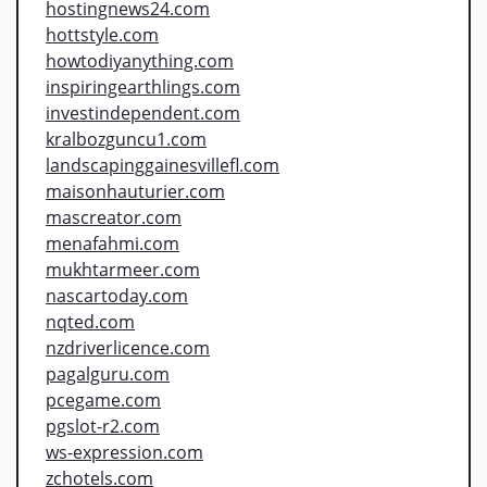
hostingnews24.com
hottstyle.com
howtodiyanything.com
inspiringearthlings.com
investindependent.com
kralbozguncu1.com
landscapinggainesvillefl.com
maisonhauturier.com
mascreator.com
menafahmi.com
mukhtarmeer.com
nascartoday.com
nqted.com
nzdriverlicence.com
pagalguru.com
pcegame.com
pgslot-r2.com
ws-expression.com
zchotels.com