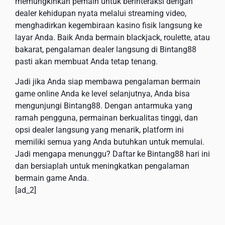
memungkinkan pemain untuk berinteraksi dengan
dealer kehidupan nyata melalui streaming video,
menghadirkan kegembiraan kasino fisik langsung ke
layar Anda. Baik Anda bermain blackjack, roulette, atau
bakarat, pengalaman dealer langsung di Bintang88
pasti akan membuat Anda tetap tenang.
Jadi jika Anda siap membawa pengalaman bermain
game online Anda ke level selanjutnya, Anda bisa
mengunjungi Bintang88. Dengan antarmuka yang
ramah pengguna, permainan berkualitas tinggi, dan
opsi dealer langsung yang menarik, platform ini
memiliki semua yang Anda butuhkan untuk memulai.
Jadi mengapa menunggu? Daftar ke Bintang88 hari ini
dan bersiaplah untuk meningkatkan pengalaman
bermain game Anda.
[ad_2]