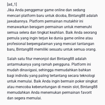
[ad_1]
Jika Anda penggemar game online dan sedang
mencari platform baru untuk dicoba, Bintang88 adalah
jawabannya. Platform permainan mutakhir ini
menawarkan beragam permainan untuk memenuhi
semua selera dan tingkat keahlian. Baik Anda seorang
pemula yang ingin terjun ke dunia game online atau
profesional berpengalaman yang mencari tantangan
baru, Bintang88 memiliki sesuatu untuk semua orang.
Salah satu fitur menonjol dari Bintang88 adalah
antarmukanya yang ramah pengguna. Platform ini
mudah dinavigasi, sehingga memudahkan bahkan
bagi individu yang paling tertantang secara teknologi
untuk memulai. Baik Anda ingin bermain poker singkat
atau mencoba keberuntungan di mesin slot, Bintang88
memudahkan Anda menemukan permainan favorit
dan segera memulai.