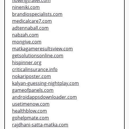
flowingtravel.com
nineniki.com
brandiospecialists.com
medicalcare7.com
adtennaball.com
nabzah.com
mongive.com
matkagameresultsview.com
getsolutionsonline.com
hispinner.org
criticalinsurance.info
nokariposter.com
kalyan-guessing-nightplay.com
gameofpanels.com
androidappsdownloader.com
usetimenow.com
healthblow.com
gohelpmate.com
rajdhani-satta-matka.com