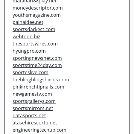
matahari88play.net
moneydescriptor.com
youthsmagazine.com
painaidee.net
sportsdarkest.com
webtoon.biz
thesportswires.com
hyungpro.com
sportingnewsnet.com
sportstime24day.com
sporteslive.com
theblingblingshields.com
pinkfrenchtipnails.com
newgamestv.com
sportsgallerys.com
sportsmirrors.net
datasports.net
atasehirescortu.net
engineeringtechub.com