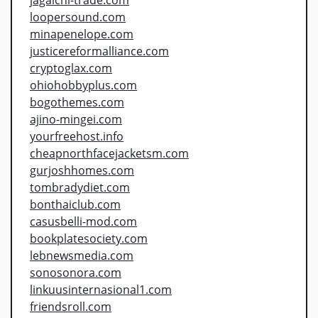
loopersound.com
minapenelope.com
justicereformalliance.com
cryptoglax.com
ohiohobbyplus.com
bogothemes.com
ajino-mingei.com
yourfreehost.info
cheapnorthfacejacketsm.com
gurjoshhomes.com
tombradydiet.com
bonthaiclub.com
casusbelli-mod.com
bookplatesociety.com
lebnewsmedia.com
sonosonora.com
linkuusinternasional1.com
friendsroll.com