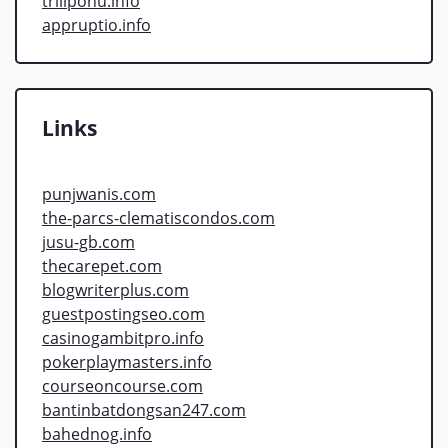
trilipohu.info
appruptio.info
Links
punjwanis.com
the-parcs-clematiscondos.com
jusu-gb.com
thecarepet.com
blogwriterplus.com
guestpostingseo.com
casinogambitpro.info
pokerplaymasters.info
courseoncourse.com
bantinbatdongsan247.com
bahednog.info