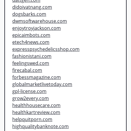
didoivatnang.com
dogsbarks.com
dwmsoftwarehouse.com
enjoytroyjackson.com
epicaimbots.com
etech4news.com
expresspsychedelicsshop.com
fashionistani.com
feelingswed.com
firecabal.com
forbessmagazine.com
globalmarketlivetoday.com
gpl-license.com
grow2every.com
healthhousecare.com
healthkartreview.com
helpquitporn.com
highqualitybanknote.com