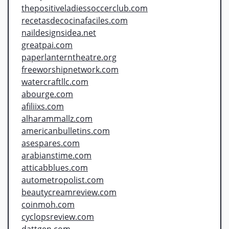
thepositiveladiessoccerclub.com
recetasdecocinafaciles.com
naildesignsidea.net
greatpai.com
paperlanterntheatre.org
freeworshipnetwork.com
watercraftllc.com
abourge.com
afiliixs.com
alharammallz.com
americanbulletins.com
asespares.com
arabianstime.com
atticabblues.com
autometropolist.com
beautycreamreview.com
coinmoh.com
cyclopsreview.com
dattgen.com