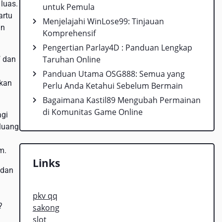
luas.
untuk Pemula
artu
Menjelajahi WinLose99: Tinjauan
an
Komprehensif
Pengertian Parlay4D : Panduan Lengkap
Taruhan Online
f dan
Panduan Utama OSG888: Semua yang
lkan
Perlu Anda Ketahui Sebelum Bermain
Bagaimana Kastil89 Mengubah Permainan
di Komunitas Game Online
agi
eluang
m.
Links
 dan
pkv qq
?
sakong
slot