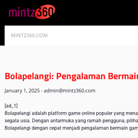
Skip
to
content
MINTZ360.COM
Bolapelangi: Pengalaman Bermai
January 1, 2025
-
admin@mintz360.com
[ad_1]
Bolapelangi adalah platform game online populer yang men
segala usia. Dengan antarmuka yang ramah pengguna, pilih
Bolapelangi dengan cepat menjadi pengalaman bermain game 