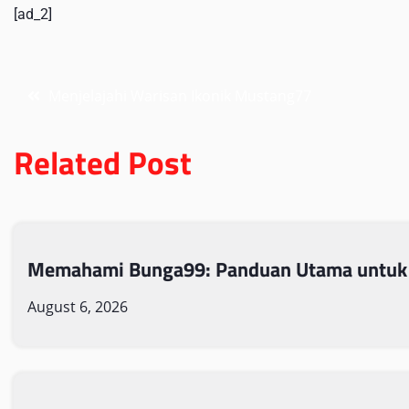
[ad_2]
Post
Menjelajahi Warisan Ikonik Mustang77
navigation
Related Post
Memahami Bunga99: Panduan Utama untuk
August 6, 2026