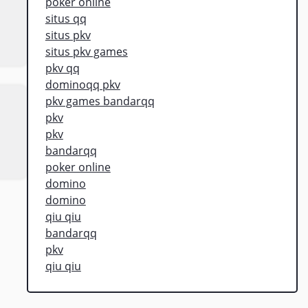
poker online
situs qq
situs pkv
situs pkv games
pkv qq
dominoqq pkv
pkv games bandarqq
pkv
pkv
bandarqq
poker online
domino
domino
qiu qiu
bandarqq
pkv
qiu qiu