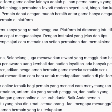
atform game online lainnya adalah pilihan permainannya yang 
lette hingga permainan favorit modern seperti slot, bingo, dan k
. Pemain dapat dengan mudah beralih antar game hanya deng
ermain di platform.
mukanya yang ramah pengguna. Platform ini dirancang intuiti
 cepat menguasainya. Dengan instruksi yang jelas dan tips
mempelajari cara memainkan setiap permainan dan memaksima
una, Bolapelangi juga menawarkan reward yang menggiurkan b
a penawaran uang kembali dan hadiah loyalitas, ada banyak p
enjadikan pengalaman bermain game mereka semakin seru.
pat menantikan cara baru untuk mendapatkan hadiah di platfor
n online terbaik bagi pemain yang mencari cara menyenangkan
rmainan, antarmuka yang ramah pengguna, dan hadiah yang
alangan gamer online di seluruh dunia. Baik Anda pemain
atu yang bisa dinikmati semua orang. Jadi mengapa menunggu
alaman bermain yang tak terlupakan.