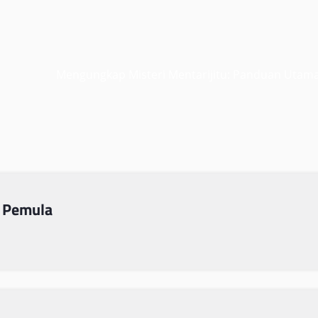
Mengungkap Misteri Mentarijitu: Panduan Utam
 Pemula