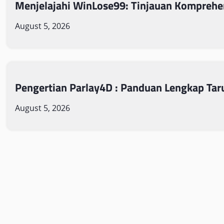
Menjelajahi WinLose99: Tinjauan Komprehe
August 5, 2026
Pengertian Parlay4D : Panduan Lengkap Tar
August 5, 2026