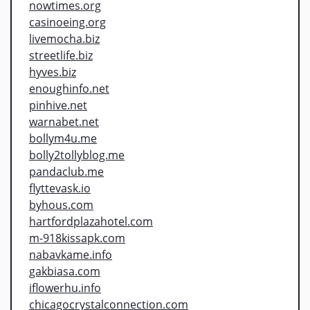
nowtimes.org
casinoeing.org
livemocha.biz
streetlife.biz
hyves.biz
enoughinfo.net
pinhive.net
warnabet.net
bollym4u.me
bolly2tollyblog.me
pandaclub.me
flyttevask.io
byhous.com
hartfordplazahotel.com
m-918kissapk.com
nabavkame.info
gakbiasa.com
iflowerhu.info
chicagocrystalconnection.com