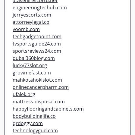
atasehirescortu.net
engineeringtechub.com
jerryescorts.com
attorneylegal.co
voomb.com
techgadgetpoint.com
tvsportsguide24.com
sportsreviews24.com
dubai360blog.com
lucky77slot.org
growmefast.com
mahkotahokislot.com
onlinecancerpharm.com
ufalek.org
mattress-disposal.com
happyflooringandcabinets.com
bodybuildinglife.co
qrdoggy.com
technologygud.com