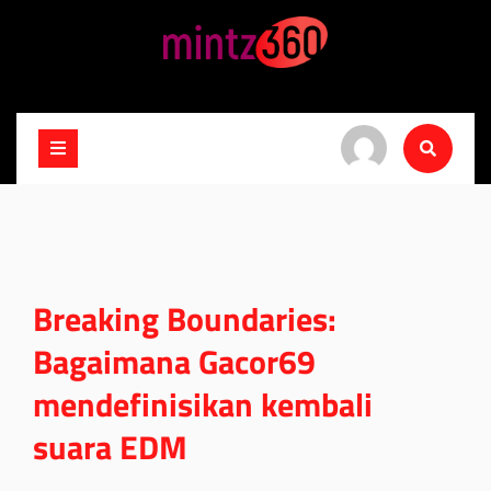
Skip
to
content
Breaking Boundaries:
Bagaimana Gacor69
mendefinisikan kembali
suara EDM