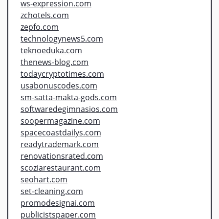
ws-expression.com
zchotels.com
zepfo.com
technologynews5.com
teknoeduka.com
thenews-blog.com
todaycryptotimes.com
usabonuscodes.com
sm-satta-makta-gods.com
softwaredegimnasios.com
soopermagazine.com
spacecoastdailys.com
readytrademark.com
renovationsrated.com
scoziarestaurant.com
seohart.com
set-cleaning.com
promodesignai.com
publicistspaper.com