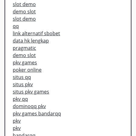
slot demo
demo slot
slot demo
qq
link alternatif sbobet
data hk lengkap
pragmatic
demo slot
pkv games
poker online
situs qq
situs pkv
situs pkv games
pkv qq
dominoqq pkv
pkv games bandarqq
pkv
pkv
bandarqq