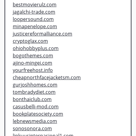
bestmovierulz.com
jagalchi-trade.com
loopersound.com
minapenelope.com
justicereformalliance.com
cryptoglax.com
ohiohobbyplus.com
bogothemes.com
ajino-mingei.com
yourfreehost.info
cheapnorthfacejacketsm.com
gurjoshhomes.com
tombradydiet.com
bonthaiclub.com
casusbelli-mod.com
bookplatesociety.com
lebnewsmedia.com
sonosonora.com
linkuusinternasional1.com