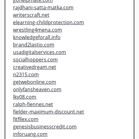
rajdhani-satta-matka.com
writerscraft.net
elearning-childprotection.com
wrestling4mena.com
knowledgeforall.info
brand2lastio.com
usadigitalservices.com
socialhoppers.com
creativedream.net
n2315.com
getwebonline.com
onlyfansheaven.com
lky08.com
ralph-fiennes.net
fielder-maximum-discount.net
fitfllex.com
genesisbusinesscredit.com
inforuang.com