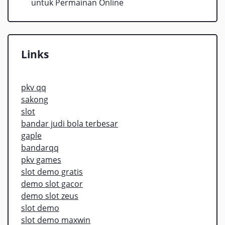
untuk Permainan Online
Links
pkv qq
sakong
slot
bandar judi bola terbesar
gaple
bandarqq
pkv games
slot demo gratis
demo slot gacor
demo slot zeus
slot demo
slot demo maxwin