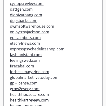
cyclopsreview.com
dattgen.com
didoivatnang.com
dogsbarks.com
dwmsoftwarehouse.com
enjoytroyjackson.com
epicaimbots.com
etech4news.com
expresspsychedelicsshop.com
fashionistani.com
feelingswed.com
firecabal.com
forbessmagazine.com
globalmarketlivetoday.com
gpl-license.com
grow2every.com
healthhousecare.com
healthkartreview.com
helpquitporn.com