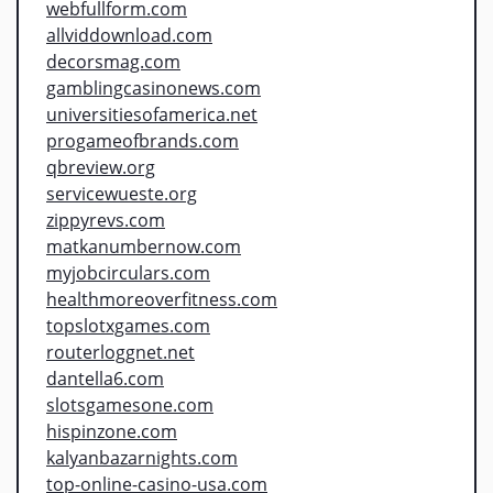
webfullform.com
allviddownload.com
decorsmag.com
gamblingcasinonews.com
universitiesofamerica.net
progameofbrands.com
qbreview.org
servicewueste.org
zippyrevs.com
matkanumbernow.com
myjobcirculars.com
healthmoreoverfitness.com
topslotxgames.com
routerloggnet.net
dantella6.com
slotsgamesone.com
hispinzone.com
kalyanbazarnights.com
top-online-casino-usa.com