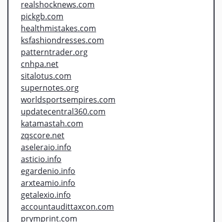
realshocknews.com
pickgb.com
healthmistakes.com
ksfashiondresses.com
patterntrader.org
cnhpa.net
sitalotus.com
supernotes.org
worldsportsempires.com
updatecentral360.com
katamastah.com
zqscore.net
aseleraio.info
asticio.info
egardenio.info
arxteamio.info
getalexio.info
accountaudittaxcon.com
prymprint.com