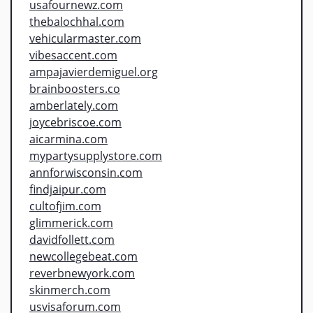
usafournewz.com
thebalochhal.com
vehicularmaster.com
vibesaccent.com
ampajavierdemiguel.org
brainboosters.co
amberlately.com
joycebriscoe.com
aicarmina.com
mypartysupplystore.com
annforwisconsin.com
findjaipur.com
cultofjim.com
glimmerick.com
davidfollett.com
newcollegebeat.com
reverbnewyork.com
skinmerch.com
usvisaforum.com