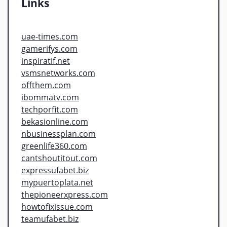
Links
uae-times.com
gamerifys.com
inspiratif.net
vsmsnetworks.com
offthem.com
ibommatv.com
techporfit.com
bekasionline.com
nbusinessplan.com
greenlife360.com
cantshoutitout.com
expressufabet.biz
mypuertoplata.net
thepioneerxpress.com
howtofixissue.com
teamufabet.biz