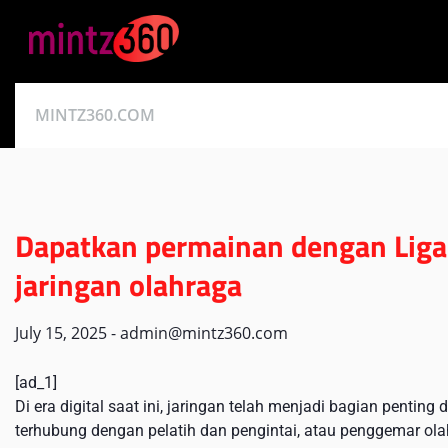
Skip
to
content
MINTZ360.COM
Dapatkan permainan dengan Ligah
jaringan olahraga
July 15, 2025
-
admin@mintz360.com
[ad_1]
Di era digital saat ini, jaringan telah menjadi bagian pentin
terhubung dengan pelatih dan pengintai, atau penggemar olah