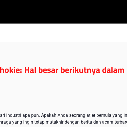
okie: Hal besar berikutnya dalam
g dari industri apa pun. Apakah Anda seorang atlet pemula yang i
raga yang ingin tetap mutakhir dengan berita dan acara terbar