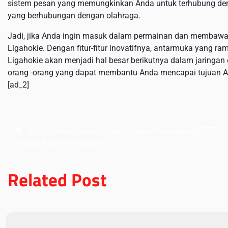
sistem pesan yang memungkinkan Anda untuk terhubung den
yang berhubungan dengan olahraga.
Jadi, jika Anda ingin masuk dalam permainan dan membawa jari
Ligahokie. Dengan fitur-fitur inovatifnya, antarmuka yang r
Ligahokie akan menjadi hal besar berikutnya dalam jaringan 
orang -orang yang dapat membantu Anda mencapai tujuan An
[ad_2]
Post
Dari pemain kasual ke pro: bagaimana pisang777
mengubah permainan
navigation
Related Post