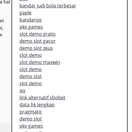
a hal
bandar judi bola terbesar
gaple
bandarqq
ri
pkv games
i,
slot demo gratis
an
demo slot gacor
demo slot zeus
slot demo
slot demo maxwin
slot demo
mena
demo slot
7
slot demo
qq
link alternatif sbobet
data hk lengkap
pragmatic
demo slot
pkv games