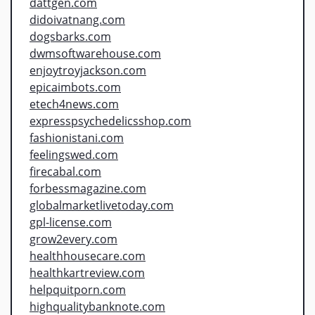
dattgen.com
didoivatnang.com
dogsbarks.com
dwmsoftwarehouse.com
enjoytroyjackson.com
epicaimbots.com
etech4news.com
expresspsychedelicsshop.com
fashionistani.com
feelingswed.com
firecabal.com
forbessmagazine.com
globalmarketlivetoday.com
gpl-license.com
grow2every.com
healthhousecare.com
healthkartreview.com
helpquitporn.com
highqualitybanknote.com