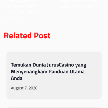
mengumumkan
kegembiraan di Kasino
navigation
kemitraan utama
Langsung Kitabet88
dengan pemimpin
industri
Related Post
Temukan Dunia JurusCasino yang
Menyenangkan: Panduan Utama
Anda
August 7, 2026