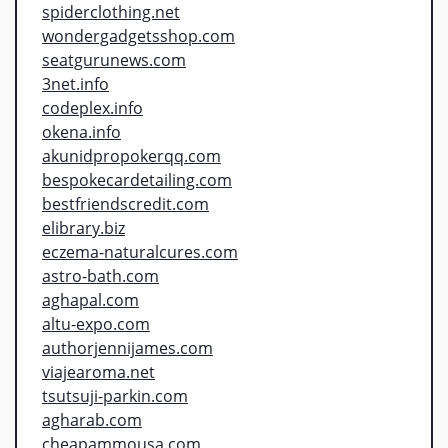
spiderclothing.net
wondergadgetsshop.com
seatgurunews.com
3net.info
codeplex.info
okena.info
akunidpropokerqq.com
bespokecardetailing.com
bestfriendscredit.com
elibrary.biz
eczema-naturalcures.com
astro-bath.com
aghapal.com
altu-expo.com
authorjennijames.com
viajearoma.net
tsutsuji-parkin.com
agharab.com
cheapammousa.com