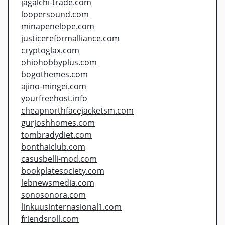
jagalchi-trade.com
loopersound.com
minapenelope.com
justicereformalliance.com
cryptoglax.com
ohiohobbyplus.com
bogothemes.com
ajino-mingei.com
yourfreehost.info
cheapnorthfacejacketsm.com
gurjoshhomes.com
tombradydiet.com
bonthaiclub.com
casusbelli-mod.com
bookplatesociety.com
lebnewsmedia.com
sonosonora.com
linkuusinternasional1.com
friendsroll.com