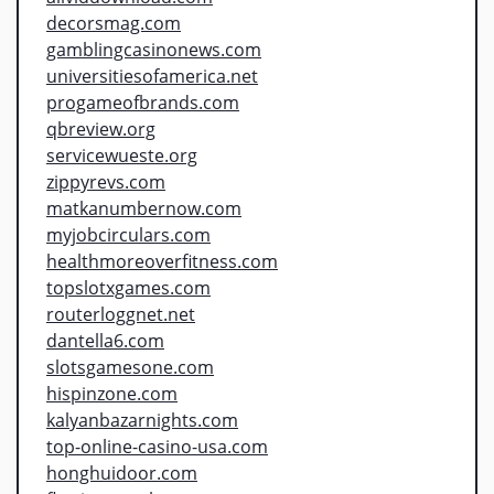
decorsmag.com
gamblingcasinonews.com
universitiesofamerica.net
progameofbrands.com
qbreview.org
servicewueste.org
zippyrevs.com
matkanumbernow.com
myjobcirculars.com
healthmoreoverfitness.com
topslotxgames.com
routerloggnet.net
dantella6.com
slotsgamesone.com
hispinzone.com
kalyanbazarnights.com
top-online-casino-usa.com
honghuidoor.com