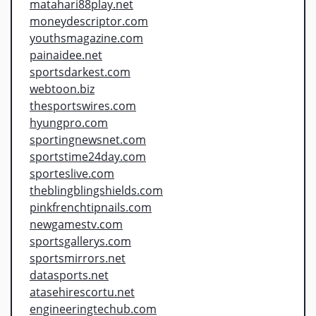
matahari88play.net
moneydescriptor.com
youthsmagazine.com
painaidee.net
sportsdarkest.com
webtoon.biz
thesportswires.com
hyungpro.com
sportingnewsnet.com
sportstime24day.com
sporteslive.com
theblingblingshields.com
pinkfrenchtipnails.com
newgamestv.com
sportsgallerys.com
sportsmirrors.net
datasports.net
atasehirescortu.net
engineeringtechub.com