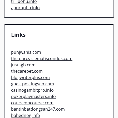
trilipohu.info
appruptio.info
Links
punjwanis.com
the-parcs-clematiscondos.com
jusu-gb.com
thecarepet.com
blogwriterplus.com
guestpostingseo.com
casinogambitpro.info
pokerplaymasters.info
courseoncourse.com
bantinbatdongsan247.com
bahednog.info