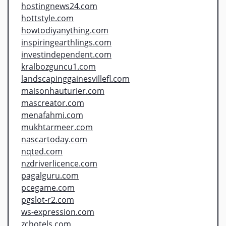
hostingnews24.com
hottstyle.com
howtodiyanything.com
inspiringearthlings.com
investindependent.com
kralbozguncu1.com
landscapinggainesvillefl.com
maisonhauturier.com
mascreator.com
menafahmi.com
mukhtarmeer.com
nascartoday.com
nqted.com
nzdriverlicence.com
pagalguru.com
pcegame.com
pgslot-r2.com
ws-expression.com
zchotels.com