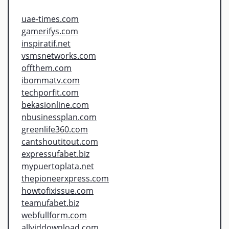
uae-times.com
gamerifys.com
inspiratif.net
vsmsnetworks.com
offthem.com
ibommatv.com
techporfit.com
bekasionline.com
nbusinessplan.com
greenlife360.com
cantshoutitout.com
expressufabet.biz
mypuertoplata.net
thepioneerxpress.com
howtofixissue.com
teamufabet.biz
webfullform.com
allviddownload.com