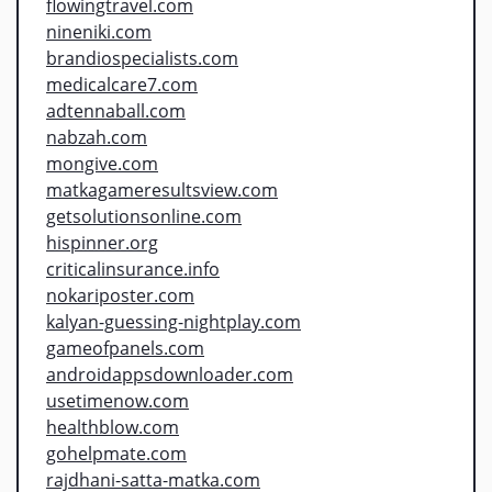
flowingtravel.com
nineniki.com
brandiospecialists.com
medicalcare7.com
adtennaball.com
nabzah.com
mongive.com
matkagameresultsview.com
getsolutionsonline.com
hispinner.org
criticalinsurance.info
nokariposter.com
kalyan-guessing-nightplay.com
gameofpanels.com
androidappsdownloader.com
usetimenow.com
healthblow.com
gohelpmate.com
rajdhani-satta-matka.com