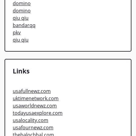
domino
domino
qiu qiu
bandarqq
pkv
qiu qiu
Links
usafullnewz.com
uktimenetwork.com
usaworldnewz.com
todayusaexplore.com
usalocality.com
usafournewz.com
thebalochhal.com