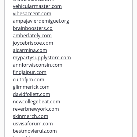
vehicularmaster.com
vibesaccent.com
ampajavierdemiguel.org
brainboosters.co
amberlately.com
joycebriscoe.com
aicarmina.com
mypartysupplystore.com
annforwisconsin.com
findjaipur.com
cultofjim.com
glimmerick.com
davidfollett.com
newcollegebeat.com
reverbnewyork.com
skinmerch.com
usvisaforum.com
bestmovierulz.com