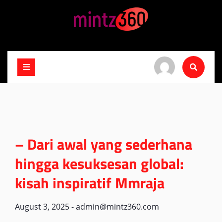
Skip
to
content
– Dari awal yang sederhana
hingga kesuksesan global:
kisah inspiratif Mmraja
August 3, 2025
-
admin@mintz360.com