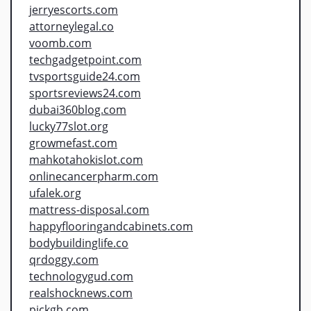
jerryescorts.com
attorneylegal.co
voomb.com
techgadgetpoint.com
tvsportsguide24.com
sportsreviews24.com
dubai360blog.com
lucky77slot.org
growmefast.com
mahkotahokislot.com
onlinecancerpharm.com
ufalek.org
mattress-disposal.com
happyflooringandcabinets.com
bodybuildinglife.co
qrdoggy.com
technologygud.com
realshocknews.com
pickgb.com