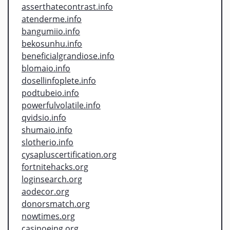
asserthatecontrast.info
atenderme.info
bangumiio.info
bekosunhu.info
beneficialgrandiose.info
blomaio.info
dosellinfoplete.info
podtubeio.info
powerfulvolatile.info
qvidsio.info
shumaio.info
slotherio.info
cysapluscertification.org
fortnitehacks.org
loginsearch.org
aodecor.org
donorsmatch.org
nowtimes.org
casinoeing.org