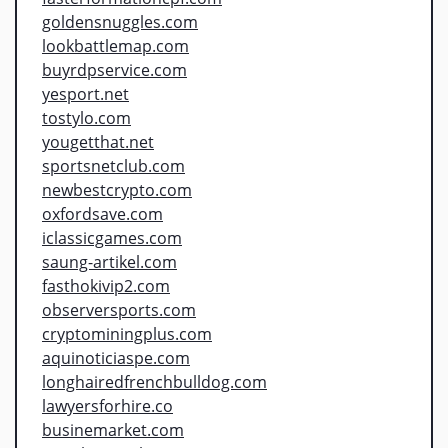
goldensnuggles.com
lookbattlemap.com
buyrdpservice.com
yesport.net
tostylo.com
yougetthat.net
sportsnetclub.com
newbestcrypto.com
oxfordsave.com
iclassicgames.com
saung-artikel.com
fasthokivip2.com
observersports.com
cryptominingplus.com
aquinoticiaspe.com
longhairedfrenchbulldog.com
lawyersforhire.co
businemarket.com