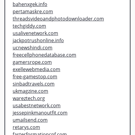
bahenxgek.info
pertamaskre.com
threadsvideoandphotodownloader.com
techgiddy.com
usalivenetwork.com
jackpotrushonline.info
ucnewshindi.com
freecellphonedatabase.com
gamersrope.com
exellewebmedia.com
free-gamestop.com
sinbadtravels.com
ukmagzine.com
wareztech.org
usabestnetwork.com
jessepinkmanoutfit.com
umailsend.com
retarys.com
fasterformationcpf.com