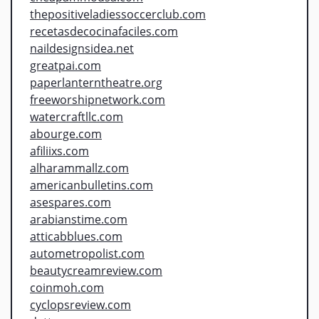
thepositiveladiessoccerclub.com
recetasdecocinafaciles.com
naildesignsidea.net
greatpai.com
paperlanterntheatre.org
freeworshipnetwork.com
watercraftllc.com
abourge.com
afiliixs.com
alharammallz.com
americanbulletins.com
asespares.com
arabianstime.com
atticabblues.com
autometropolist.com
beautycreamreview.com
coinmoh.com
cyclopsreview.com