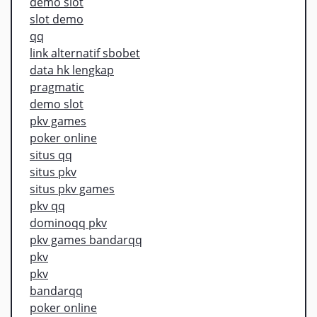
demo slot
slot demo
qq
link alternatif sbobet
data hk lengkap
pragmatic
demo slot
pkv games
poker online
situs qq
situs pkv
situs pkv games
pkv qq
dominoqq pkv
pkv games bandarqq
pkv
pkv
bandarqq
poker online