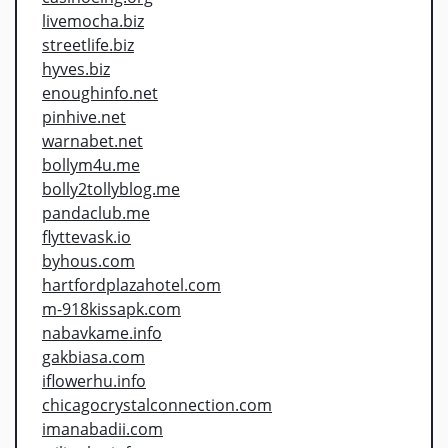
livemocha.biz
streetlife.biz
hyves.biz
enoughinfo.net
pinhive.net
warnabet.net
bollym4u.me
bolly2tollyblog.me
pandaclub.me
flyttevask.io
byhous.com
hartfordplazahotel.com
m-918kissapk.com
nabavkame.info
gakbiasa.com
iflowerhu.info
chicagocrystalconnection.com
imanabadii.com