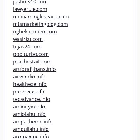
justintv10.com
lawyerule.com
mediamingleseaco.com
mtsmarketingblog.com
nghekiemtien.com
wasirku.com
tejas24.com
poolturbo.com
prachestait.com
artforafghans.info
airvendio.info
healthexe.info
puretecx.info
tecadvance.info
aminityio.info
amiolahu.info
ampacheme.info
ampullahu.info
aromaxme.info