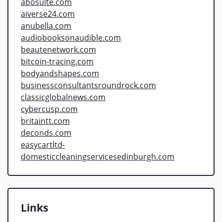
abosulte.com
aiverse24.com
anubella.com
audiobooksonaudible.com
beautenetwork.com
bitcoin-tracing.com
bodyandshapes.com
businessconsultantsroundrock.com
classicglobalnews.com
cybercusp.com
britaintt.com
deconds.com
easycartltd-
domesticcleaningservicesedinburgh.com
Links