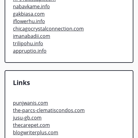
nabavkame.info
gakbiasa.com
iflowerhu.info
chicagocrystalconnection.com
imanabadii.com
trilipohu.info
appruptio.info
Links
punjwanis.com
the-parcs-clematiscondos.com
jusu-gb.com
thecarepet.com
blogwriterplus.com