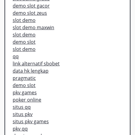
demo slot gacor
demo slot zeus
slot demo
slot demo maxwin
slot demo
demo slot
slot demo
qq
link alternatif sbobet
data hk lengkap
pragmatic
demo slot
pkv games
poker online
situs qq
situs pkv
situs pkv games
pkv qq