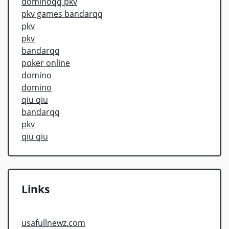
dominoqq pkv
pkv games bandarqq
pkv
pkv
bandarqq
poker online
domino
domino
qiu qiu
bandarqq
pkv
qiu qiu
Links
usafullnewz.com