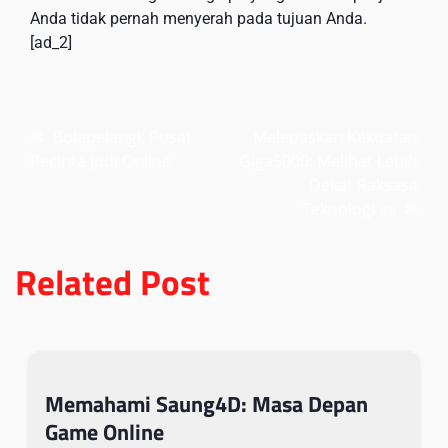
Anda tidak pernah menyerah pada tujuan Anda.
[ad_2]
Post
Bolapelangi: Pusat
Melepaskan Kekuatan
Pecinta Judi Online
Giga5000: Melihat Lebih
navigation
Dekat Raksasa
Teknologi ini
Related Post
Memahami Saung4D: Masa Depan
Game Online