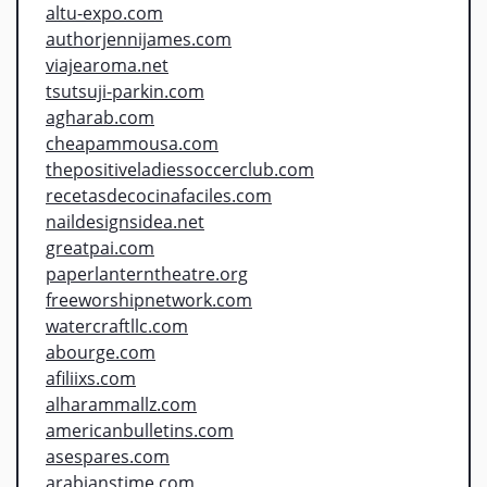
altu-expo.com
authorjennijames.com
viajearoma.net
tsutsuji-parkin.com
agharab.com
cheapammousa.com
thepositiveladiessoccerclub.com
recetasdecocinafaciles.com
naildesignsidea.net
greatpai.com
paperlanterntheatre.org
freeworshipnetwork.com
watercraftllc.com
abourge.com
afiliixs.com
alharammallz.com
americanbulletins.com
asespares.com
arabianstime.com