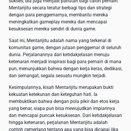
sukses; dia juga menjadi panutan bagi calon pemain.
Mentarijitu secara teratur berbagi tips dan strategi
dengan para penggemarnya, membantu mereka
meningkatkan gameplay mereka dan mencapai
kesuksesan mereka sendiri di dunia game.
Saat ini, Mentarijitu adalah nama yang terkenal di
komunitas game, dengan jutaan penggemar di seluruh
dunia. Perjalanannya dari ketidakjelasan menuju
ketenaran menjadi inspirasi bagi para pemain di mana
pun, menunjukkan bahwa dengan kerja keras, dedikasi,
dan semangat, segala sesuatu mungkin terjadi.
Kesimpulannya, kisah Mentarijitu merupakan bukti
kekuatan ketekunan dan keteguhan hati. Ia
membuktikan bahwa dengan pola pikir dan etos kerja
yang benar, siapa pun bisa mewujudkan impiannya
dan mencapai puncak kesuksesan. Dari ketidakjelasan
hingga ketenaran, perjalanan Mentarijitu adalah
contoh cemerlang tentang apa yang bisa dicapai jika