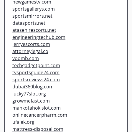
newgamestv.com
sportsgallerys.com
sportsmirrors.net
datasports.net
atasehirescortu.net
engineeringtechub.com
jerryescorts.com
attorneylegal.co
voomb.com
techgadgetpoint.com
tvsportsguide24.com
sportsreviews24.com
dubai360blog.com
lucky77slot.org
growmefast.com
mahkotahokislot.com
onlinecancerpharm.com
ufalek.org
mattress-disposal.com