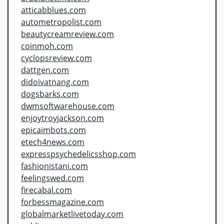
atticabblues.com
autometropolist.com
beautycreamreview.com
coinmoh.com
cyclopsreview.com
dattgen.com
didoivatnang.com
dogsbarks.com
dwmsoftwarehouse.com
enjoytroyjackson.com
epicaimbots.com
etech4news.com
expresspsychedelicsshop.com
fashionistani.com
feelingswed.com
firecabal.com
forbessmagazine.com
globalmarketlivetoday.com