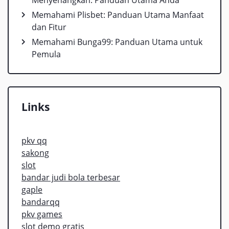
Memahami Plisbet: Panduan Utama Manfaat
dan Fitur
Memahami Bunga99: Panduan Utama untuk
Pemula
Links
pkv qq
sakong
slot
bandar judi bola terbesar
gaple
bandarqq
pkv games
slot demo gratis