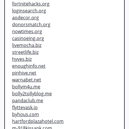
fortnitehacks.org
loginsearch.org
aodecor.org
donorsmatch.org
nowtimes.org
casinoeing.org
livemocha.biz
streetlife.biz
hyves.biz
enoughinfo.net
pinhive.net
warnabet.net
bollym4u.me
bolly2tollyblog.me
pandaclub.me
flyttevask.io
byhous.com
hartfordplazahotel.com
m-918kissapk.com