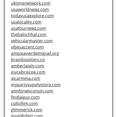
uktimenetwork.com
usaworldnewz.com
todayusaexplore.com
usalocality.com
usafournewz.com
thebalochhal.com
vehicularmaster.com
vibesaccent.com
ampajavierdemiguel.org
brainboosters.co
amberlately.com
joycebriscoe.com
aicarmina.com
mypartysupplystore.com
annforwisconsin.com
findjaipur.com
cultofjim.com
glimmerick.com
davidfollett.com