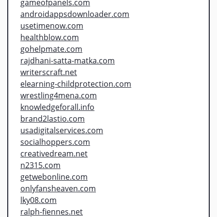
gameofpanels.com
androidappsdownloader.com
usetimenow.com
healthblow.com
gohelpmate.com
rajdhani-satta-matka.com
writerscraft.net
elearning-childprotection.com
wrestling4mena.com
knowledgeforall.info
brand2lastio.com
usadigitalservices.com
socialhoppers.com
creativedream.net
n2315.com
getwebonline.com
onlyfansheaven.com
lky08.com
ralph-fiennes.net