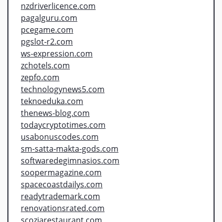
nzdriverlicence.com
pagalguru.com
pcegame.com
pgslot-r2.com
ws-expression.com
zchotels.com
zepfo.com
technologynews5.com
teknoeduka.com
thenews-blog.com
todaycryptotimes.com
usabonuscodes.com
sm-satta-makta-gods.com
softwaredegimnasios.com
soopermagazine.com
spacecoastdailys.com
readytrademark.com
renovationsrated.com
scoziarestaurant.com