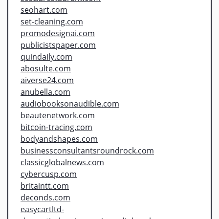
seohart.com
set-cleaning.com
promodesignai.com
publicistspaper.com
quindaily.com
abosulte.com
aiverse24.com
anubella.com
audiobooksonaudible.com
beautenetwork.com
bitcoin-tracing.com
bodyandshapes.com
businessconsultantsroundrock.com
classicglobalnews.com
cybercusp.com
britaintt.com
deconds.com
easycartltd-