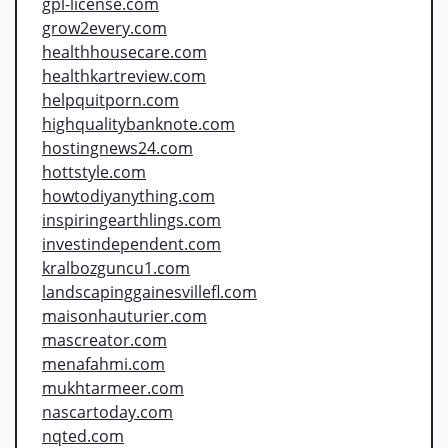
gpl-license.com
grow2every.com
healthhousecare.com
healthkartreview.com
helpquitporn.com
highqualitybanknote.com
hostingnews24.com
hottstyle.com
howtodiyanything.com
inspiringearthlings.com
investindependent.com
kralbozguncu1.com
landscapinggainesvillefl.com
maisonhauturier.com
mascreator.com
menafahmi.com
mukhtarmeer.com
nascartoday.com
nqted.com