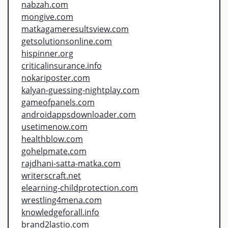
nabzah.com
mongive.com
matkagameresultsview.com
getsolutionsonline.com
hispinner.org
criticalinsurance.info
nokariposter.com
kalyan-guessing-nightplay.com
gameofpanels.com
androidappsdownloader.com
usetimenow.com
healthblow.com
gohelpmate.com
rajdhani-satta-matka.com
writerscraft.net
elearning-childprotection.com
wrestling4mena.com
knowledgeforall.info
brand2lastio.com