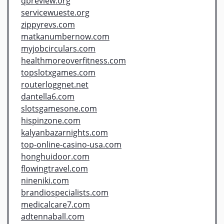
qbreview.org
servicewueste.org
zippyrevs.com
matkanumbernow.com
myjobcirculars.com
healthmoreoverfitness.com
topslotxgames.com
routerloggnet.net
dantella6.com
slotsgamesone.com
hispinzone.com
kalyanbazarnights.com
top-online-casino-usa.com
honghuidoor.com
flowingtravel.com
nineniki.com
brandiospecialists.com
medicalcare7.com
adtennaball.com