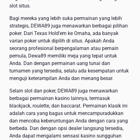
slot situs.
Bagi mereka yang lebih suka permainan yang lebih
strategis, DEWA89 juga menawarkan berbagai pilihan
poker. Dari Texas Hold’em ke Omaha, ada banyak
varian poker untuk dipilih di situs. Apakah Anda
seorang profesional berpengalaman atau pemain
pemula, Dewa89 memiliki meja yang tepat untuk
Anda. Dan dengan permainan uang tunai dan
turnamen yang tersedia, selalu ada kesempatan untuk
menguji keterampilan Anda dan menang besar.
Selain slot dan poker, DEWA89 juga menawarkan
berbagai permainan kasino lainnya, termasuk
blackjack, roulette, dan baccarat. Permainan klasik ini
adalah cara yang bagus untuk mencampuradukkan
dan mencoba keberuntungan Anda dengan cara yang
berbeda. Dan dengan opsi dealer langsung tersedia,
Anda dapat mengalami sensasi kasino sungguhan