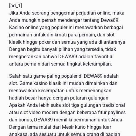
[ad_1]
Jika Anda seorang penggemar perjudian online, maka
Anda mungkin pernah mendengar tentang Dewa89.
Kasino online yang populer ini menawarkan berbagai
permainan untuk dinikmati para pemain, dari slot
klasik hingga poker dan semua yang ada di antaranya.
Dengan begitu banyak pilihan yang tersedia, tidak
mengherankan bahwa DEWA89 adalah favorit di
antara pemain dari semua tingkat keterampilan.
Salah satu game paling populer di DEWA89 adalah
slot. Game kasino klasik ini mudah dimainkan dan
menawarkan kesempatan untuk memenangkan
hadiah besar hanya dengan putaran gulungan.
Apakah Anda lebih suka slot tiga gulungan tradisional
atau slot video modern dengan beberapa fitur paylines
dan bonus, DEWA89 memiliki permainan untuk Anda.
Dengan tema mulai dari Mesir kuno hingga luar
angkasa, ada sesuatu untuk semua orang di bagian