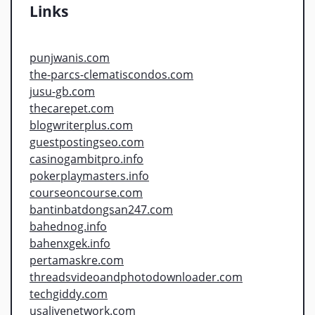
Links
punjwanis.com
the-parcs-clematiscondos.com
jusu-gb.com
thecarepet.com
blogwriterplus.com
guestpostingseo.com
casinogambitpro.info
pokerplaymasters.info
courseoncourse.com
bantinbatdongsan247.com
bahednog.info
bahenxgek.info
pertamaskre.com
threadsvideoandphotodownloader.com
techgiddy.com
usalivenetwork.com