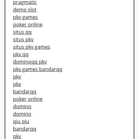
pragmatic
demo slot
pkv games
poker online
situs qq
situs pkv
situs pkv games
pkv qq
dominoqq pkv
pkv games bandarqq
pkv
pkv
bandarqq
poker online
domino
domino
qiu qiu
bandarqq
pkv