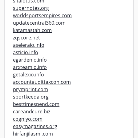
sitalotus.com
supernotes.org
worldsportsempires.com
updatecentral360.com
katamastah.com
zqscore.net
aseleraio.info
asticio.info
egardenio.info
arxteamio.info
getalexio.info
accountaudittaxcon.com
prymprint.com
sportkeeda.org
besttimespend.com
careandcure.biz
cogniyo.com
easymagazines.org
hirfanjilasmi.com