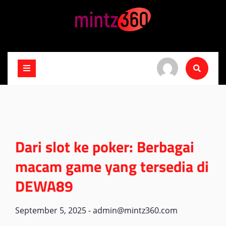
Skip
to
content
Dari slot ke poker: Berbagai
macam game yang tersedia di
DEWA89
September 5, 2025
-
admin@mintz360.com