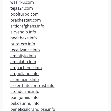
wasirku.com
tejas24.com
poolturbo.com
prachestait.com
artforafghans.info
airvendio.info
healthexe.info
puretecx.info
tecadvance.info
aminityio.info
amiolahu.info
ampacheme.info
ampullahu.info
aromaxme.info
asserthatecontrast.info
atenderme.info
bangumiio.info
bekosunhu.info
beneficialgrandiose.info