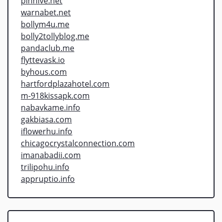
pinhive.net
warnabet.net
bollym4u.me
bolly2tollyblog.me
pandaclub.me
flyttevask.io
byhous.com
hartfordplazahotel.com
m-918kissapk.com
nabavkame.info
gakbiasa.com
iflowerhu.info
chicagocrystalconnection.com
imanabadii.com
trilipohu.info
appruptio.info