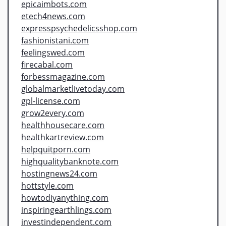
epicaimbots.com
etech4news.com
expresspsychedelicsshop.com
fashionistani.com
feelingswed.com
firecabal.com
forbessmagazine.com
globalmarketlivetoday.com
gpl-license.com
grow2every.com
healthhousecare.com
healthkartreview.com
helpquitporn.com
highqualitybanknote.com
hostingnews24.com
hottstyle.com
howtodiyanything.com
inspiringearthlings.com
investindependent.com