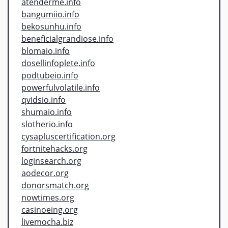
atenderme.info
bangumiio.info
bekosunhu.info
beneficialgrandiose.info
blomaio.info
dosellinfoplete.info
podtubeio.info
powerfulvolatile.info
qvidsio.info
shumaio.info
slotherio.info
cysapluscertification.org
fortnitehacks.org
loginsearch.org
aodecor.org
donorsmatch.org
nowtimes.org
casinoeing.org
livemocha.biz