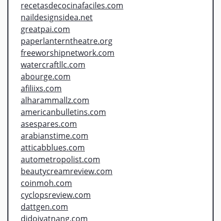
recetasdecocinafaciles.com
naildesignsidea.net
greatpai.com
paperlanterntheatre.org
freeworshipnetwork.com
watercraftllc.com
abourge.com
afiliixs.com
alharammallz.com
americanbulletins.com
asespares.com
arabianstime.com
atticabblues.com
autometropolist.com
beautycreamreview.com
coinmoh.com
cyclopsreview.com
dattgen.com
didoivatnang.com