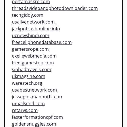
pertamaskre.com
threadsvideoandphotodownloader.com
techgiddy.com
usalivenetwork.com
jackpotrushonline.info
ucnewshindi.com
freecellphonedatabase.com
gamersrope.com
exellewebmedia.com
free-gamestop.com
sinbadtravels.com
ukmagzine.com
wareztech.org
usabestnetwork.com
jessepinkmanoutfit.com
umailsend.com
retarys.com
fasterformationcpf.com
goldensnuggles.com