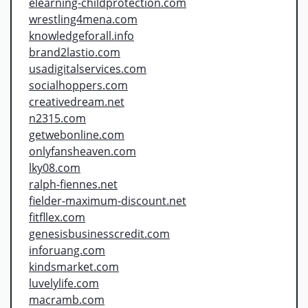
elearning-childprotection.com
wrestling4mena.com
knowledgeforall.info
brand2lastio.com
usadigitalservices.com
socialhoppers.com
creativedream.net
n2315.com
getwebonline.com
onlyfansheaven.com
lky08.com
ralph-fiennes.net
fielder-maximum-discount.net
fitfllex.com
genesisbusinesscredit.com
inforuang.com
kindsmarket.com
luvelylife.com
macramb.com