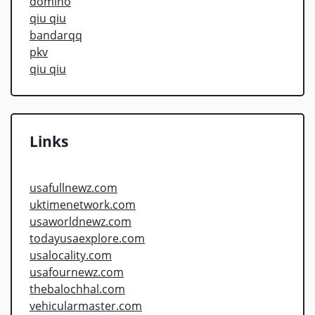
domino
qiu qiu
bandarqq
pkv
qiu qiu
Links
usafullnewz.com
uktimenetwork.com
usaworldnewz.com
todayusaexplore.com
usalocality.com
usafournewz.com
thebalochhal.com
vehicularmaster.com