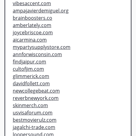
vibesaccent.com
ampajavierdemiguel.org
brainboosters.co
amberlately.com
joycebriscoe.com
aicarmina.com
mypartysupplystore.com
annforwisconsin.com
findjaipur.com
cultofjim.com
glimmerick.com
davidfollett.com
newcollegebeat.com
reverbnewyork.com
skinmerch.com
usvisaforum.com
bestmovierulz.com
jagalchi-trade.com
loopersound.com