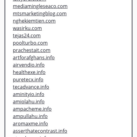
mediamingleseaco.com
mtsmarketingblog.com
nghekiemtien.com
wasirku.com
tejas24.com
poolturbo.com
prachestait.com
artforafghans.info
airvendio.info
healthexe.info
puretecx.info
tecadvance.info
aminityio.info
amiolahu.info
ampacheme.info
ampullahu.info
aromaxme.info
asserthatecontrast.info