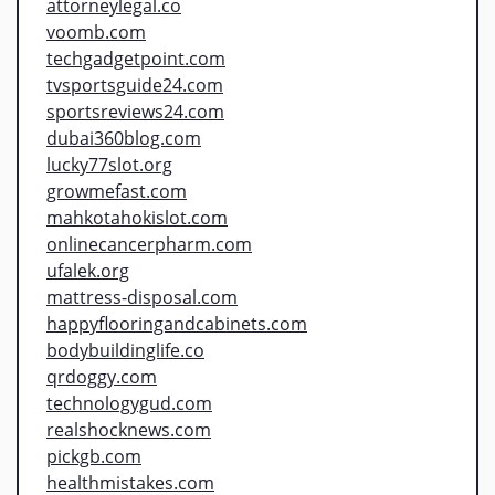
attorneylegal.co
voomb.com
techgadgetpoint.com
tvsportsguide24.com
sportsreviews24.com
dubai360blog.com
lucky77slot.org
growmefast.com
mahkotahokislot.com
onlinecancerpharm.com
ufalek.org
mattress-disposal.com
happyflooringandcabinets.com
bodybuildinglife.co
qrdoggy.com
technologygud.com
realshocknews.com
pickgb.com
healthmistakes.com