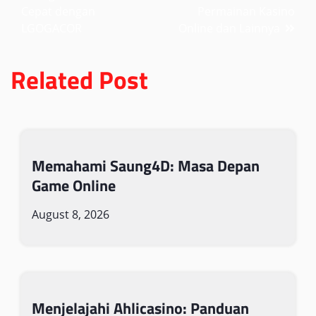
navigation
Cepat dengan
Permainan Kasino
LGOGACOR
Online dan Lainnya
Related Post
Memahami Saung4D: Masa Depan
Game Online
August 8, 2026
Menjelajahi Ahlicasino: Panduan