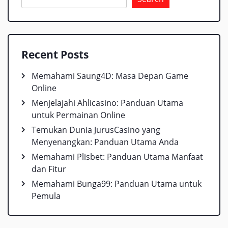
Recent Posts
Memahami Saung4D: Masa Depan Game
Online
Menjelajahi Ahlicasino: Panduan Utama
untuk Permainan Online
Temukan Dunia JurusCasino yang
Menyenangkan: Panduan Utama Anda
Memahami Plisbet: Panduan Utama Manfaat
dan Fitur
Memahami Bunga99: Panduan Utama untuk
Pemula