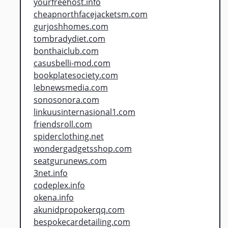
yourfreehost.info
cheapnorthfacejacketsm.com
gurjoshhomes.com
tombradydiet.com
bonthaiclub.com
casusbelli-mod.com
bookplatesociety.com
lebnewsmedia.com
sonosonora.com
linkuusinternasional1.com
friendsroll.com
spiderclothing.net
wondergadgetsshop.com
seatgurunews.com
3net.info
codeplex.info
okena.info
akunidpropokerqq.com
bespokecardetailing.com