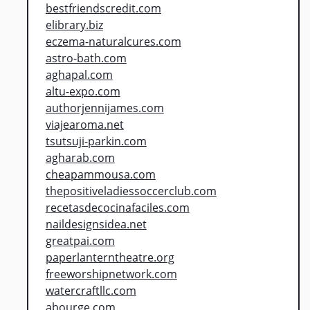
bestfriendscredit.com
elibrary.biz
eczema-naturalcures.com
astro-bath.com
aghapal.com
altu-expo.com
authorjennijames.com
viajearoma.net
tsutsuji-parkin.com
agharab.com
cheapammousa.com
thepositiveladiessoccerclub.com
recetasdecocinafaciles.com
naildesignsidea.net
greatpai.com
paperlanterntheatre.org
freeworshipnetwork.com
watercraftllc.com
abourge.com