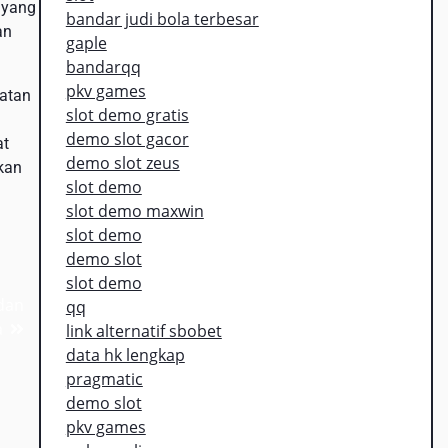
 yang
bandar judi bola terbesar
an
gaple
bandarqq
pkv games
uatan
slot demo gratis
demo slot gacor
at
demo slot zeus
kan
slot demo
slot demo maxwin
slot demo
demo slot
slot demo
dan
qq
a
link alternatif sbobet
data hk lengkap
pragmatic
demo slot
pkv games