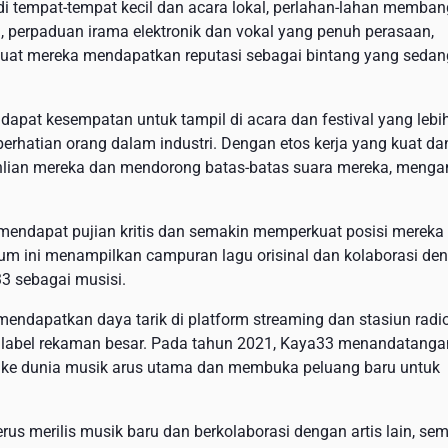
di tempat-tempat kecil dan acara lokal, perlahan-lahan memba
a, perpaduan irama elektronik dan vokal yang penuh perasaan,
buat mereka mendapatkan reputasi sebagai bintang yang sedan
apat kesempatan untuk tampil di acara dan festival yang lebi
hatian orang dalam industri. Dengan etos kerja yang kuat dan
hlian mereka dan mendorong batas-batas suara mereka, menga
mendapat pujian kritis dan semakin memperkuat posisi mereka
lbum ini menampilkan campuran lagu orisinal dan kolaborasi de
33 sebagai musisi.
endapatkan daya tarik di platform streaming dan stasiun radio
n label rekaman besar. Pada tahun 2021, Kaya33 menandatanga
 ke dunia musik arus utama dan membuka peluang baru untuk
us merilis musik baru dan berkolaborasi dengan artis lain, se