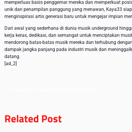
memperluas basis penggemar mereka dan memperkuat posisi 
unik dan penampilan panggung yang menawan, Kaya33 siap 
menginspirasi artis generasi baru untuk mengejar impian mer
Dari awal yang sederhana di dunia musik underground hingg
kerja keras, dedikasi, dan semangat untuk menciptakan musik
mendorong batas-batas musik mereka dan terhubung denga
dampak jangka panjang pada industri musik dan meninggalk
datang.
[ad_2]
Post
Aster88: Suara Segar di Dunia Musik
navigation
Related Post