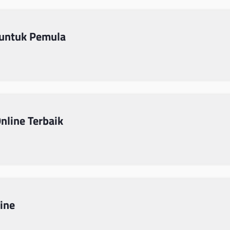
untuk Pemula
nline Terbaik
ine