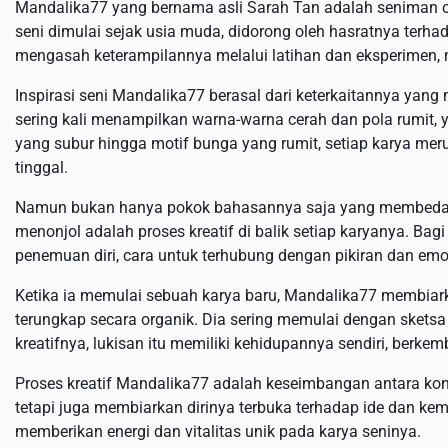
Mandalika77 yang bernama asli Sarah Tan adalah seniman o
seni dimulai sejak usia muda, didorong oleh hasratnya terhada
mengasah keterampilannya melalui latihan dan eksperimen,
Inspirasi seni Mandalika77 berasal dari keterkaitannya yan
sering kali menampilkan warna-warna cerah dan pola rumit,
yang subur hingga motif bunga yang rumit, setiap karya me
tinggal.
Namun bukan hanya pokok bahasannya saja yang membedak
menonjol adalah proses kreatif di balik setiap karyanya. Bag
penemuan diri, cara untuk terhubung dengan pikiran dan emo
Ketika ia memulai sebuah karya baru, Mandalika77 membiark
terungkap secara organik. Dia sering memulai dengan sketsa a
kreatifnya, lukisan itu memiliki kehidupannya sendiri, berk
Proses kreatif Mandalika77 adalah keseimbangan antara kontr
tetapi juga membiarkan dirinya terbuka terhadap ide dan ke
memberikan energi dan vitalitas unik pada karya seninya.