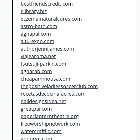
bestfriendscredit.com
elibrary.biz
eczema-naturalcures.com
astro-bath.com
aghapal.com
altu-expo.com
authorjennijames.com
viajearoma.net
tsutsuji-parkin.com
agharab.com
cheapammousa.com
thepositiveladiessoccerclub.com
recetasdecocinafaciles.com
naildesignsidea.net
greatpai.com
paperlanterntheatre.org
freeworshipnetwork.com
watercraftllc.com
abourge.com