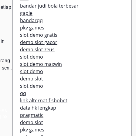
bandar judi bola terbesar
etiap
gaple
bandarqq
pkv games
slot demo gratis
ain
demo slot gacor
demo slot zeus
slot demo
orang
slot demo maxwin
 seni,
slot demo
demo slot
slot demo
qq
link alternatif sbobet
data hk lengkap
an,
pragmatic
i
demo slot
pkv games