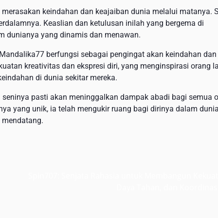
 merasakan keindahan dan keajaiban dunia melalui matanya. S
terdalamnya. Keaslian dan ketulusan inilah yang bergema di
lam dunianya yang dinamis dan menawan.
 Mandalika77 berfungsi sebagai pengingat akan keindahan dan
uatan kreativitas dan ekspresi diri, yang menginspirasi orang l
eindahan di dunia sekitar mereka.
rya seninya pasti akan meninggalkan dampak abadi bagi semua 
nya yang unik, ia telah mengukir ruang bagi dirinya dalam dunia
i mendatang.
Spin707: Senjata Rahasia untuk Membangun Kekuat
Daya Tahan, dan Koordinas