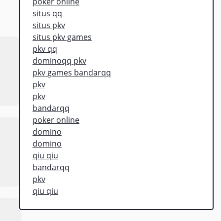
poker online
situs qq
situs pkv
situs pkv games
pkv qq
dominoqq pkv
pkv games bandarqq
pkv
pkv
bandarqq
poker online
domino
domino
qiu qiu
bandarqq
pkv
qiu qiu