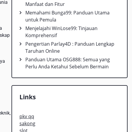
unia
Manfaat dan Fitur
Memahami Bunga99: Panduan Utama
untuk Pemula
Menjelajahi WinLose99: Tinjauan
a
Komprehensif
nskap
Pengertian Parlay4D : Panduan Lengkap
Taruhan Online
Panduan Utama OSG888: Semua yang
nya
Perlu Anda Ketahui Sebelum Bermain
Links
knik,
pkv qq
sakong
slot