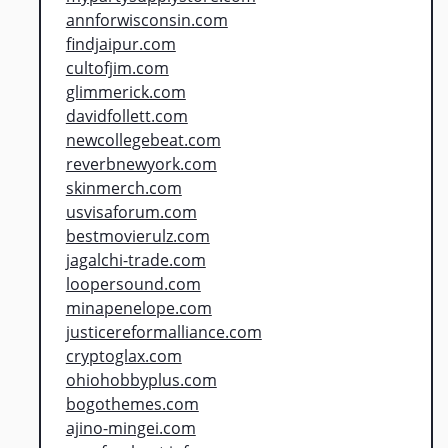
annforwisconsin.com
findjaipur.com
cultofjim.com
glimmerick.com
davidfollett.com
newcollegebeat.com
reverbnewyork.com
skinmerch.com
usvisaforum.com
bestmovierulz.com
jagalchi-trade.com
loopersound.com
minapenelope.com
justicereformalliance.com
cryptoglax.com
ohiohobbyplus.com
bogothemes.com
ajino-mingei.com