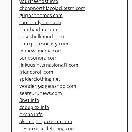
yourfreehost.info
cheapnorthfacejacketsm.com
gurjoshhomes.com
tombradydiet.com
bonthaiclub.com
casusbelli-mod.com
bookplatesociety.com
lebnewsmedia.com
sonosonora.com
linkuusinternasional1.com
friendsroll.com
spiderclothing.net
wondergadgetsshop.com
seatgurunews.com
3net.info
codeplex.info
okena.info
akunidpropokerqq.com
bespokecardetailing.com