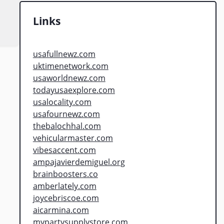
Links
usafullnewz.com
uktimenetwork.com
usaworldnewz.com
todayusaexplore.com
usalocality.com
usafournewz.com
thebalochhal.com
vehicularmaster.com
vibesaccent.com
ampajavierdemiguel.org
brainboosters.co
amberlately.com
joycebriscoe.com
aicarmina.com
mypartysupplystore.com