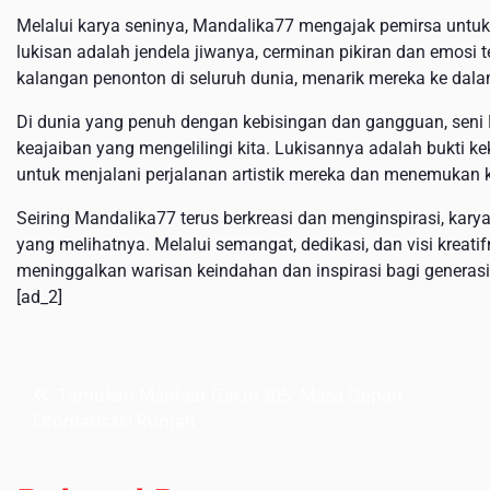
Melalui karya seninya, Mandalika77 mengajak pemirsa untuk
lukisan adalah jendela jiwanya, cerminan pikiran dan emosi 
kalangan penonton di seluruh dunia, menarik mereka ke da
Di dunia yang penuh dengan kebisingan dan gangguan, seni
keajaiban yang mengelilingi kita. Lukisannya adalah bukti kek
untuk menjalani perjalanan artistik mereka dan menemukan k
Seiring Mandalika77 terus berkreasi dan menginspirasi, ka
yang melihatnya. Melalui semangat, dedikasi, dan visi kreatif
meninggalkan warisan keindahan dan inspirasi bagi generas
[ad_2]
Post
Temukan Manfaat Gacor305: Masa Depan
Otomatisasi Rumah
navigation