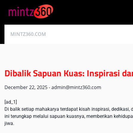
Skip
to
content
MINTZ360.COM
Dibalik Sapuan Kuas: Inspirasi d
December 22, 2025
-
admin@mintz360.com
[ad_1]
Di balik setiap mahakarya terdapat kisah inspirasi, dedikasi
ini terungkap melalui sapuan kuasnya, memberikan kehidup
jiwa.