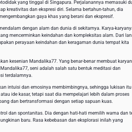
todidak yang tinggal di Singapura. Perjalanannya memasuki d
p kreativitas dan ekspresi diri. Selama bertahun-tahun, dia
 mengembangkan gaya khas yang berani dan ekspresif.
g mendalam dengan alam dan dunia di sekitarnya. Karya-karyany
 yang mencerminkan keindahan dan kompleksitas alam. Dari la
rupakan perayaan keindahan dan keragaman dunia tempat kita
an kesenian Mandalika77. Yang benar-benar membuat karya
i Mandalika77, seni adalah salah satu bentuk meditasi dan
si terdalamnya.
an intuisi dan emosinya membimbingnya, sehingga lukisan itu
tau ide kasar, tetapi saat dia mempelajari lebih dalam proses
embang dan bertransformasi dengan setiap sapuan kuas.
ol dan spontanitas. Dia dengan hati-hati memilih warna dan te
mungkinan baru. Rasa kebebasan dan eksplorasi inilah yang