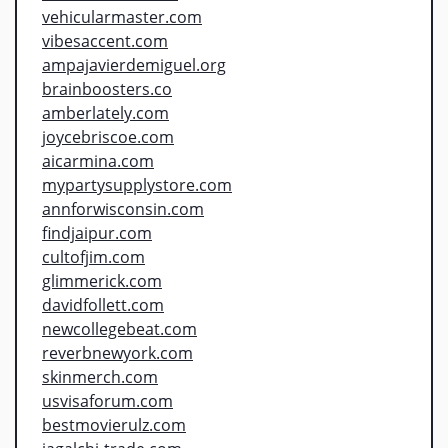
vehicularmaster.com
vibesaccent.com
ampajavierdemiguel.org
brainboosters.co
amberlately.com
joycebriscoe.com
aicarmina.com
mypartysupplystore.com
annforwisconsin.com
findjaipur.com
cultofjim.com
glimmerick.com
davidfollett.com
newcollegebeat.com
reverbnewyork.com
skinmerch.com
usvisaforum.com
bestmovierulz.com