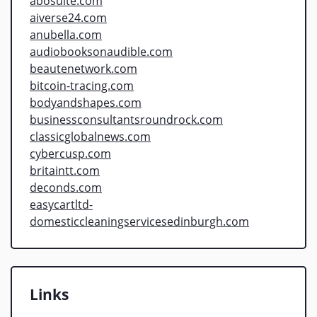
abosulte.com
aiverse24.com
anubella.com
audiobooksonaudible.com
beautenetwork.com
bitcoin-tracing.com
bodyandshapes.com
businessconsultantsroundrock.com
classicglobalnews.com
cybercusp.com
britaintt.com
deconds.com
easycartltd-
domesticcleaningservicesedinburgh.com
Links