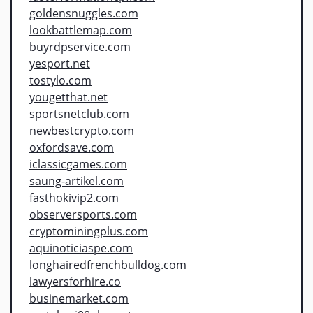
goldensnuggles.com
lookbattlemap.com
buyrdpservice.com
yesport.net
tostylo.com
yougetthat.net
sportsnetclub.com
newbestcrypto.com
oxfordsave.com
iclassicgames.com
saung-artikel.com
fasthokivip2.com
observersports.com
cryptominingplus.com
aquinoticiaspe.com
longhairedfrenchbulldog.com
lawyersforhire.co
businemarket.com