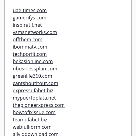
uae-times.com
gamerifys.com
inspiratif.net
vsmsnetworks.com
offthem.com
ibommatv.com
techporfit.com
bekasionline.com
nbusinessplan.com
greenlife360.com
cantshoutitout.com
expressufabet.biz
mypuertoplata.net
thepioneerxpress.com
howtofixissue.com
teamufabet.biz
webfullform.com
allviddownload.com