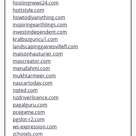
hostingnews24.com
hottstyle.com
howtodiyanything.com
inspiringearthlings.com
investindependent.com
kralbozguncu1.com
landscapinggainesvillefl.com
maisonhauturier.com
mascreator.com
menafahmi.com
mukhtarmeer.com
nascartoday.com
nqted.com
nzdriverlicence.com
pagalguru.com
pcegame.com
pgslot-r2.com
ws-expression.com
zchotels.com