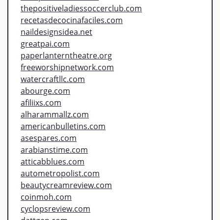
thepositiveladiessoccerclub.com
recetasdecocinafaciles.com
naildesignsidea.net
greatpai.com
paperlanterntheatre.org
freeworshipnetwork.com
watercraftllc.com
abourge.com
afiliixs.com
alharammallz.com
americanbulletins.com
asespares.com
arabianstime.com
atticabblues.com
autometropolist.com
beautycreamreview.com
coinmoh.com
cyclopsreview.com