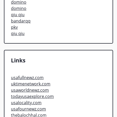
domino
domino
qiu qiu
bandarqq
pkv
qiu qiu
Links
usafullnewz.com
uktimenetwork.com
usaworldnewz.com
todayusaexplore.com
usalocality.com
usafournewz.com
thebalochhal.com