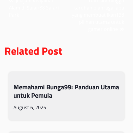
Jelajahi Keajaiban
Dari slot hingga
Alam di Safari88 Safari
taruhan olahraga: apa
navigation
Park
yang membuat Ikan138
pilihan utama untuk
gamer online
Related Post
Memahami Bunga99: Panduan Utama
untuk Pemula
August 6, 2026