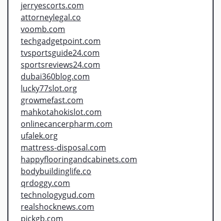
jerryescorts.com
attorneylegal.co
voomb.com
techgadgetpoint.com
tvsportsguide24.com
sportsreviews24.com
dubai360blog.com
lucky77slot.org
growmefast.com
mahkotahokislot.com
onlinecancerpharm.com
ufalek.org
mattress-disposal.com
happyflooringandcabinets.com
bodybuildinglife.co
qrdoggy.com
technologygud.com
realshocknews.com
pickgb.com