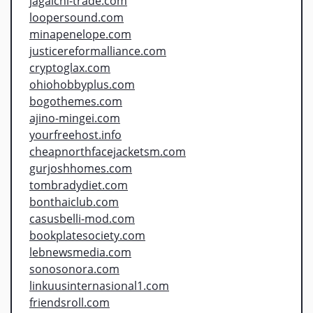
jagalchi-trade.com
loopersound.com
minapenelope.com
justicereformalliance.com
cryptoglax.com
ohiohobbyplus.com
bogothemes.com
ajino-mingei.com
yourfreehost.info
cheapnorthfacejacketsm.com
gurjoshhomes.com
tombradydiet.com
bonthaiclub.com
casusbelli-mod.com
bookplatesociety.com
lebnewsmedia.com
sonosonora.com
linkuusinternasional1.com
friendsroll.com