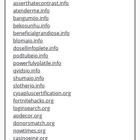
asserthatecontrast.info
atenderme.info
bangumiio.info
bekosunhu.info
beneficialgrandiose.info
blomaio.info
dosellinfoplete.info
podtubeio.info
powerfulvolatile.info
qvidsio.info
shumaio.info
slotherio.info
cysapluscertification.org
fortnitehacks.org
loginsearch.org
aodecor.org
donorsmatch.org
nowtimes.org
casinoeing.org