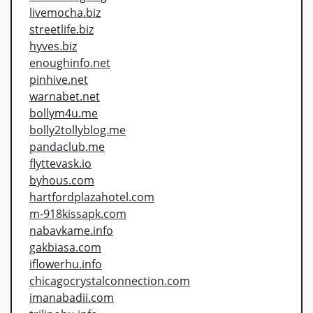
livemocha.biz
streetlife.biz
hyves.biz
enoughinfo.net
pinhive.net
warnabet.net
bollym4u.me
bolly2tollyblog.me
pandaclub.me
flyttevask.io
byhous.com
hartfordplazahotel.com
m-918kissapk.com
nabavkame.info
gakbiasa.com
iflowerhu.info
chicagocrystalconnection.com
imanabadii.com