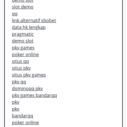
slot demo
qq
link alternatif sbobet
data hk lengkap
pragmatic
demo slot
pkv games
poker online
situs qq
situs pkv
situs pkv games
pkv qq
dominoqq pkv
pkv games bandarqq
pkv
pkv
bandarqq
poker online