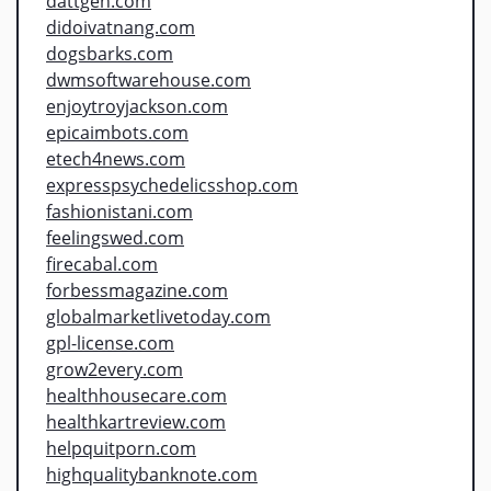
dattgen.com
didoivatnang.com
dogsbarks.com
dwmsoftwarehouse.com
enjoytroyjackson.com
epicaimbots.com
etech4news.com
expresspsychedelicsshop.com
fashionistani.com
feelingswed.com
firecabal.com
forbessmagazine.com
globalmarketlivetoday.com
gpl-license.com
grow2every.com
healthhousecare.com
healthkartreview.com
helpquitporn.com
highqualitybanknote.com