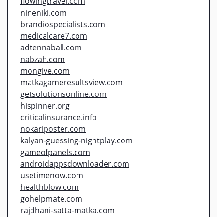
flowingtravel.com
nineniki.com
brandiospecialists.com
medicalcare7.com
adtennaball.com
nabzah.com
mongive.com
matkagameresultsview.com
getsolutionsonline.com
hispinner.org
criticalinsurance.info
nokariposter.com
kalyan-guessing-nightplay.com
gameofpanels.com
androidappsdownloader.com
usetimenow.com
healthblow.com
gohelpmate.com
rajdhani-satta-matka.com