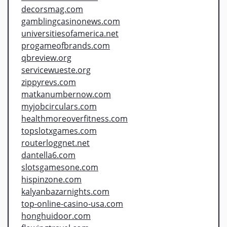
decorsmag.com
gamblingcasinonews.com
universitiesofamerica.net
progameofbrands.com
qbreview.org
servicewueste.org
zippyrevs.com
matkanumbernow.com
myjobcirculars.com
healthmoreoverfitness.com
topslotxgames.com
routerloggnet.net
dantella6.com
slotsgamesone.com
hispinzone.com
kalyanbazarnights.com
top-online-casino-usa.com
honghuidoor.com