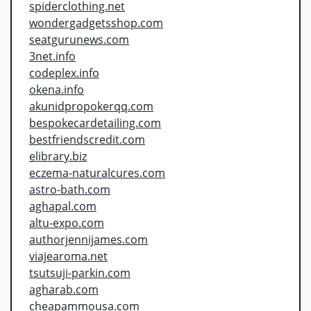
spiderclothing.net
wondergadgetsshop.com
seatgurunews.com
3net.info
codeplex.info
okena.info
akunidpropokerqq.com
bespokecardetailing.com
bestfriendscredit.com
elibrary.biz
eczema-naturalcures.com
astro-bath.com
aghapal.com
altu-expo.com
authorjennijames.com
viajearoma.net
tsutsuji-parkin.com
agharab.com
cheapammousa.com