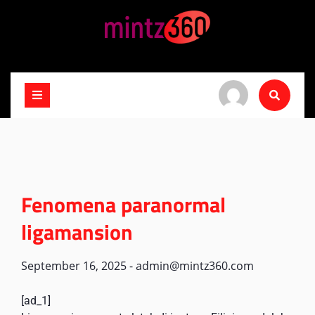
Skip
to
content
Fenomena paranormal
ligamansion
September 16, 2025
-
admin@mintz360.com
[ad_1]