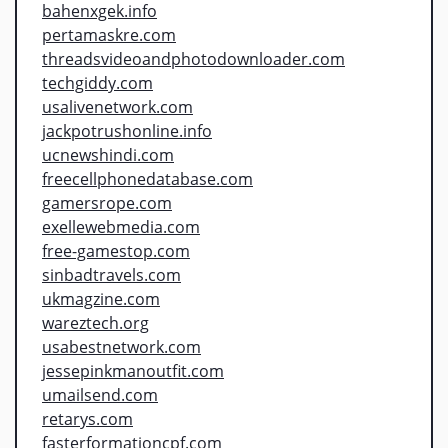
bahenxgek.info
pertamaskre.com
threadsvideoandphotodownloader.com
techgiddy.com
usalivenetwork.com
jackpotrushonline.info
ucnewshindi.com
freecellphonedatabase.com
gamersrope.com
exellewebmedia.com
free-gamestop.com
sinbadtravels.com
ukmagzine.com
wareztech.org
usabestnetwork.com
jessepinkmanoutfit.com
umailsend.com
retarys.com
fasterformationcpf.com