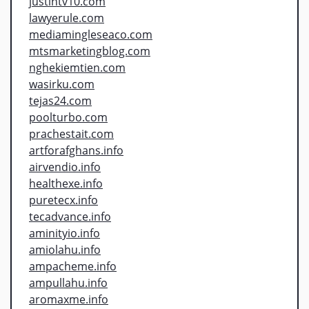
justintv10.com
lawyerule.com
mediamingleseaco.com
mtsmarketingblog.com
nghekiemtien.com
wasirku.com
tejas24.com
poolturbo.com
prachestait.com
artforafghans.info
airvendio.info
healthexe.info
puretecx.info
tecadvance.info
aminityio.info
amiolahu.info
ampacheme.info
ampullahu.info
aromaxme.info