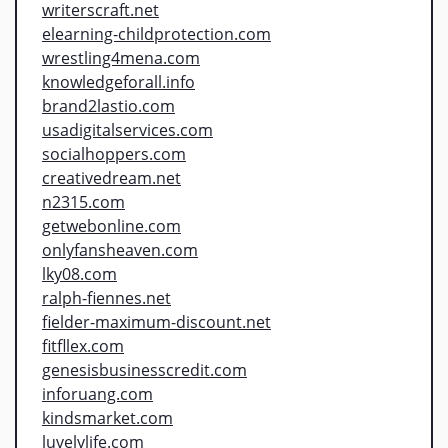
writerscraft.net
elearning-childprotection.com
wrestling4mena.com
knowledgeforall.info
brand2lastio.com
usadigitalservices.com
socialhoppers.com
creativedream.net
n2315.com
getwebonline.com
onlyfansheaven.com
lky08.com
ralph-fiennes.net
fielder-maximum-discount.net
fitfllex.com
genesisbusinesscredit.com
inforuang.com
kindsmarket.com
luvelylife.com