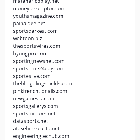
matahari88play.net
moneydescriptor.com
youthsmagazine.com
painaidee.net
sportsdarkest.com
webtoon.biz
thesportswires.com
hyungpro.com
sportingnewsnet.com
sportstime24day.com
sporteslive.com
theblingblingshields.com
pinkfrenchtipnails.com
newgamestv.com
sportsgallerys.com
sportsmirrors.net
datasports.net
atasehirescortu.net
engineeringtechub.com