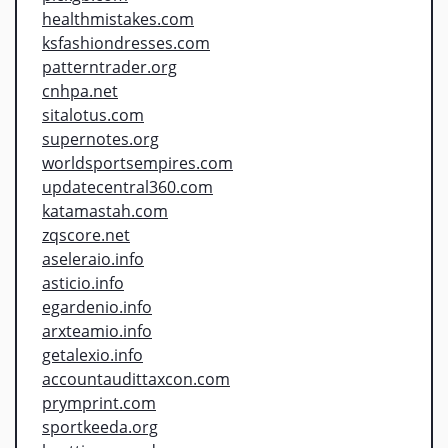
healthmistakes.com
ksfashiondresses.com
patterntrader.org
cnhpa.net
sitalotus.com
supernotes.org
worldsportsempires.com
updatecentral360.com
katamastah.com
zqscore.net
aseleraio.info
asticio.info
egardenio.info
arxteamio.info
getalexio.info
accountaudittaxcon.com
prymprint.com
sportkeeda.org