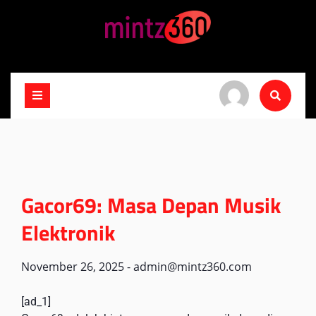
Skip
to
content
Gacor69: Masa Depan Musik
Elektronik
November 26, 2025
-
admin@mintz360.com
[ad_1]