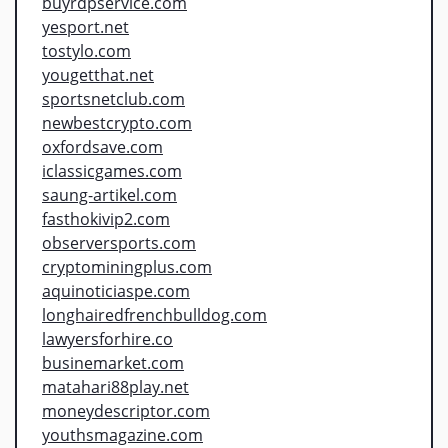
buyrdpservice.com
yesport.net
tostylo.com
yougetthat.net
sportsnetclub.com
newbestcrypto.com
oxfordsave.com
iclassicgames.com
saung-artikel.com
fasthokivip2.com
observersports.com
cryptominingplus.com
aquinoticiaspe.com
longhairedfrenchbulldog.com
lawyersforhire.co
businemarket.com
matahari88play.net
moneydescriptor.com
youthsmagazine.com