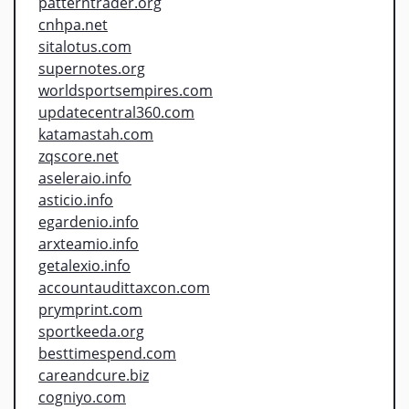
patterntrader.org
cnhpa.net
sitalotus.com
supernotes.org
worldsportsempires.com
updatecentral360.com
katamastah.com
zqscore.net
aseleraio.info
asticio.info
egardenio.info
arxteamio.info
getalexio.info
accountaudittaxcon.com
prymprint.com
sportkeeda.org
besttimespend.com
careandcure.biz
cogniyo.com