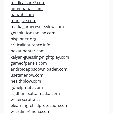
medicalcare7.com
adtennaball.com
nabzah.com
mongive.com
matkagameresultsview.com
getsolutionsonline.com
hispinner.org
criticalinsurance.info
nokariposter.com
kalyan-guessing-nightplay.com
gameofpanels.com
androidappsdownloader.com
usetimenow.com
healthblow.com
gohelpmate.com
rajdhani-satta-matka.com
writerscraft.net
elearning-childprotection.com
wrestling4mena.com