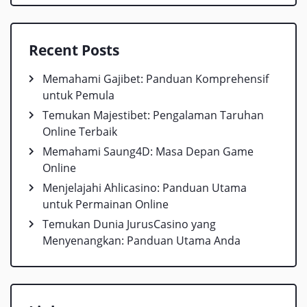
Recent Posts
Memahami Gajibet: Panduan Komprehensif
untuk Pemula
Temukan Majestibet: Pengalaman Taruhan
Online Terbaik
Memahami Saung4D: Masa Depan Game
Online
Menjelajahi Ahlicasino: Panduan Utama
untuk Permainan Online
Temukan Dunia JurusCasino yang
Menyenangkan: Panduan Utama Anda