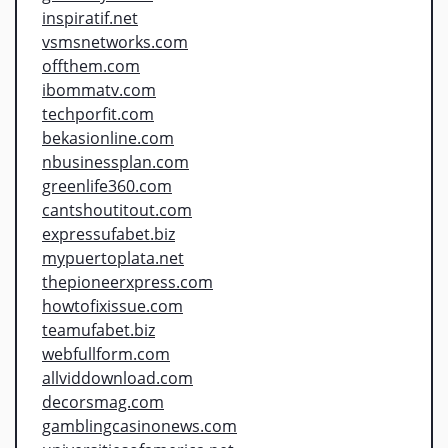
inspiratif.net
vsmsnetworks.com
offthem.com
ibommatv.com
techporfit.com
bekasionline.com
nbusinessplan.com
greenlife360.com
cantshoutitout.com
expressufabet.biz
mypuertoplata.net
thepioneerxpress.com
howtofixissue.com
teamufabet.biz
webfullform.com
allviddownload.com
decorsmag.com
gamblingcasinonews.com