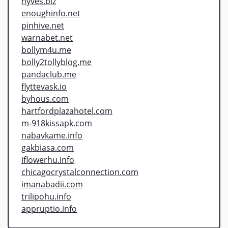
hyves.biz
enoughinfo.net
pinhive.net
warnabet.net
bollym4u.me
bolly2tollyblog.me
pandaclub.me
flyttevask.io
byhous.com
hartfordplazahotel.com
m-918kissapk.com
nabavkame.info
gakbiasa.com
iflowerhu.info
chicagocrystalconnection.com
imanabadii.com
trilipohu.info
appruptio.info