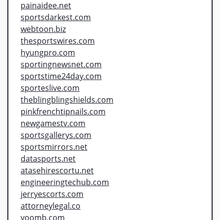
painaidee.net
sportsdarkest.com
webtoon.biz
thesportswires.com
hyungpro.com
sportingnewsnet.com
sportstime24day.com
sporteslive.com
theblingblingshields.com
pinkfrenchtipnails.com
newgamestv.com
sportsgallerys.com
sportsmirrors.net
datasports.net
atasehirescortu.net
engineeringtechub.com
jerryescorts.com
attorneylegal.co
voomb.com