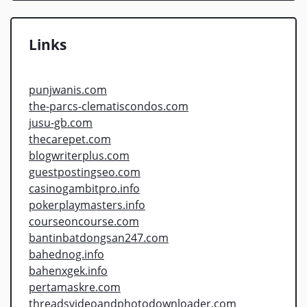
Links
punjwanis.com
the-parcs-clematiscondos.com
jusu-gb.com
thecarepet.com
blogwriterplus.com
guestpostingseo.com
casinogambitpro.info
pokerplaymasters.info
courseoncourse.com
bantinbatdongsan247.com
bahednog.info
bahenxgek.info
pertamaskre.com
threadsvideoandphotodownloader.com