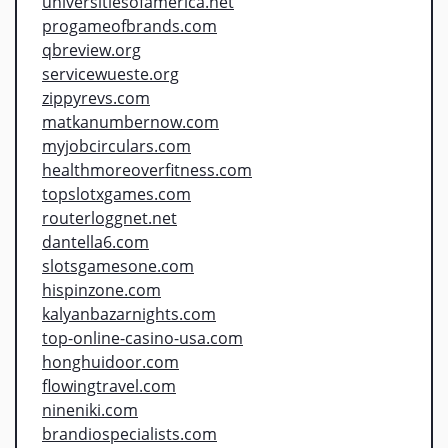
universitiesofamerica.net
progameofbrands.com
qbreview.org
servicewueste.org
zippyrevs.com
matkanumbernow.com
myjobcirculars.com
healthmoreoverfitness.com
topslotxgames.com
routerloggnet.net
dantella6.com
slotsgamesone.com
hispinzone.com
kalyanbazarnights.com
top-online-casino-usa.com
honghuidoor.com
flowingtravel.com
nineniki.com
brandiospecialists.com