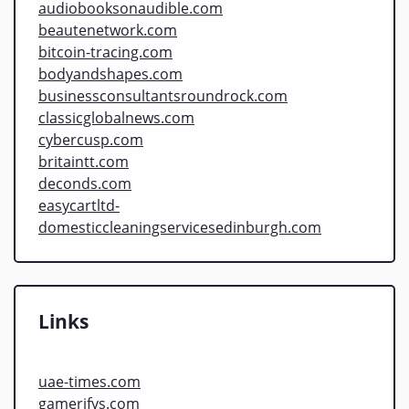
audiobooksonaudible.com
beautenetwork.com
bitcoin-tracing.com
bodyandshapes.com
businessconsultantsroundrock.com
classicglobalnews.com
cybercusp.com
britaintt.com
deconds.com
easycartltd-
domesticcleaningservicesedinburgh.com
Links
uae-times.com
gamerifys.com