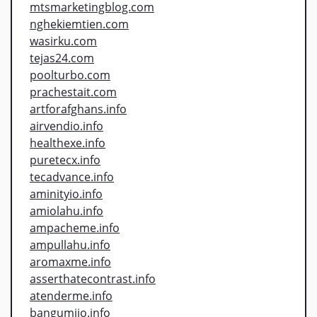
mtsmarketingblog.com
nghekiemtien.com
wasirku.com
tejas24.com
poolturbo.com
prachestait.com
artforafghans.info
airvendio.info
healthexe.info
puretecx.info
tecadvance.info
aminityio.info
amiolahu.info
ampacheme.info
ampullahu.info
aromaxme.info
asserthatecontrast.info
atenderme.info
bangumiio.info