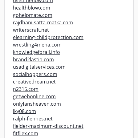
usetimenow.com
healthblow.com
gohelpmate.com
rajdhani-satta-matka.com
writerscraft.net
elearning-childprotection.com
wrestling4mena.com
knowledgeforall.info
brand2lastio.com
usadigitalservices.com
socialhoppers.com
creativedream.net
n2315.com
getwebonline.com
onlyfansheaven.com
lky08.com
ralph-fiennes.net
fielder-maximum-discount.net
fitfllex.com