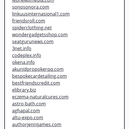
sonosonora.com
linkuusinternasional1.com
friendsroll.com
spiderclothing.net
wondergadgetsshop.com
seatgurunews.com
3net.info
codeplex.info
okena.info
akunidpropokerqq.com
bespokecardetailing.com
bestfriendscredit.com
elibrary.biz
eczema-naturalcures.com
astro-bath.com
aghapal.com
altu-expo.com
authorjennijames.com