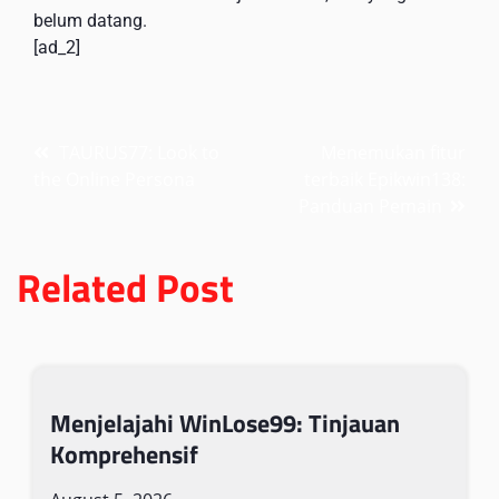
belum datang.
[ad_2]
Post
TAURUS77: Look to
Menemukan fitur
the Online Persona
terbaik Epikwin138:
navigation
Panduan Pemain
Related Post
Menjelajahi WinLose99: Tinjauan
Komprehensif