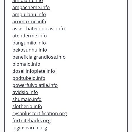
amiolahu.info
ampacheme.info
ampullahu.info
aromaxme.info
asserthatecontrast.info
atenderme.info
bangumiio.info
bekosunhu.info
beneficialgrandiose.info
blomaio.info
dosellinfoplete.info
podtubeio.info
powerfulvolatile.info
qvidsio.info
shumaio.info
slotherio.info
cysapluscertification.org
fortnitehacks.org
loginsearch.org