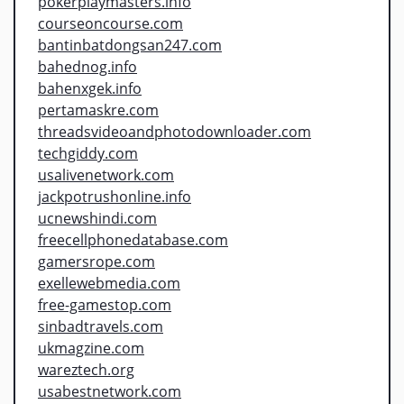
pokerplaymasters.info
courseoncourse.com
bantinbatdongsan247.com
bahednog.info
bahenxgek.info
pertamaskre.com
threadsvideoandphotodownloader.com
techgiddy.com
usalivenetwork.com
jackpotrushonline.info
ucnewshindi.com
freecellphonedatabase.com
gamersrope.com
exellewebmedia.com
free-gamestop.com
sinbadtravels.com
ukmagzine.com
wareztech.org
usabestnetwork.com