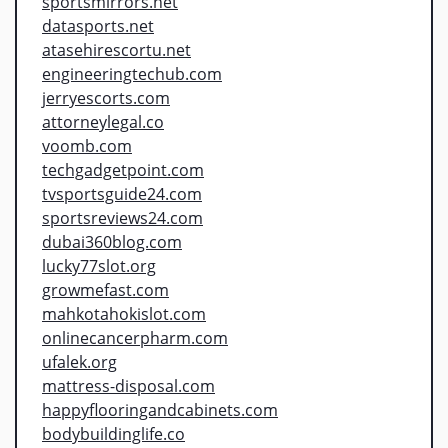
sportsmirrors.net
datasports.net
atasehirescortu.net
engineeringtechub.com
jerryescorts.com
attorneylegal.co
voomb.com
techgadgetpoint.com
tvsportsguide24.com
sportsreviews24.com
dubai360blog.com
lucky77slot.org
growmefast.com
mahkotahokislot.com
onlinecancerpharm.com
ufalek.org
mattress-disposal.com
happyflooringandcabinets.com
bodybuildinglife.co