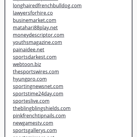
longhairedfrenchbulldog.com
lawyersforhire.co
businemarket.com
matahari88play.net
moneydescriptor.com
youthsmagazine.com
painaidee.net
sportsdarkest.com
webtoon.biz
thesportswires.com
hyungpro.com
sportingnewsnet.com
sportstime24day.com
sporteslive.com
theblingblingshields.com
pinkfrenchtipnails.com
newgamestv.com
sportsgallerys.com