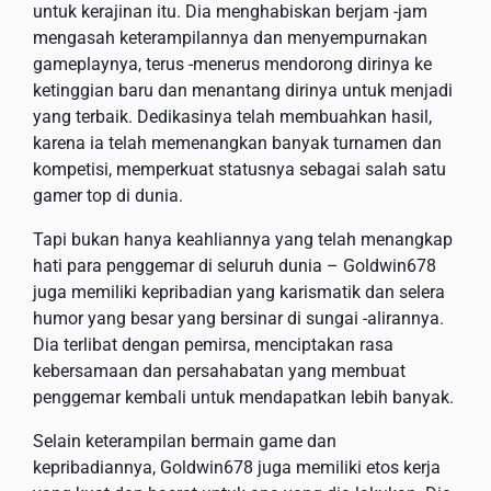
untuk kerajinan itu. Dia menghabiskan berjam -jam
mengasah keterampilannya dan menyempurnakan
gameplaynya, terus -menerus mendorong dirinya ke
ketinggian baru dan menantang dirinya untuk menjadi
yang terbaik. Dedikasinya telah membuahkan hasil,
karena ia telah memenangkan banyak turnamen dan
kompetisi, memperkuat statusnya sebagai salah satu
gamer top di dunia.
Tapi bukan hanya keahliannya yang telah menangkap
hati para penggemar di seluruh dunia – Goldwin678
juga memiliki kepribadian yang karismatik dan selera
humor yang besar yang bersinar di sungai -alirannya.
Dia terlibat dengan pemirsa, menciptakan rasa
kebersamaan dan persahabatan yang membuat
penggemar kembali untuk mendapatkan lebih banyak.
Selain keterampilan bermain game dan
kepribadiannya, Goldwin678 juga memiliki etos kerja