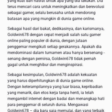
yang kuat dan hasrat untuk apa yang dia lakukan. Dia
terus mencari cara untuk meningkatkan dan berevolusi
sebagai gamer, selalu berusaha untuk mendorong
batasan apa yang mungkin di dunia game online.
Sebagai hasil dari bakat, dedikasinya, dan karismanya,
Goldwin678 dengan cepat menjadi salah satu gamer
online paling populer di dunia, dengan jutaan
penggemar mengikuti setiap gerakannya. Apakah dia
mendominasi dalam turnamen atau hanya bersenang -
senang dengan pemirsa, Goldwin678 tidak pernah
gagal untuk menghibur dan menginspirasi.
Sebagai kesimpulan, Goldwin678 adalah kekuatan
yang harus diperhitungkan di dunia game online.
Dengan keterampilannya yang luar biasa, kepribadian
yang menarik, dan etos kerja tanpa henti, ia telah
mengambil internet dengan badai dan menangkap hati
para penggemar di seluruh dunia. Mengawasi
Goldwin678 – dia baru saja memulai, dan yang terbaik