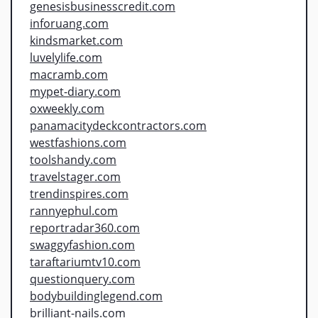
genesisbusinesscredit.com
inforuang.com
kindsmarket.com
luvelylife.com
macramb.com
mypet-diary.com
oxweekly.com
panamacitydeckcontractors.com
westfashions.com
toolshandy.com
travelstager.com
trendinspires.com
rannyephul.com
reportradar360.com
swaggyfashion.com
taraftariumtv10.com
questionquery.com
bodybuildinglegend.com
brilliant-nails.com