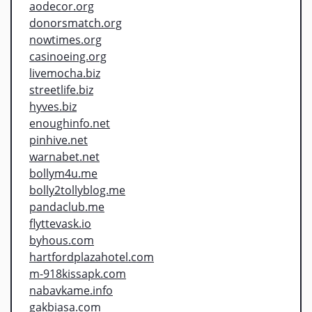
aodecor.org
donorsmatch.org
nowtimes.org
casinoeing.org
livemocha.biz
streetlife.biz
hyves.biz
enoughinfo.net
pinhive.net
warnabet.net
bollym4u.me
bolly2tollyblog.me
pandaclub.me
flyttevask.io
byhous.com
hartfordplazahotel.com
m-918kissapk.com
nabavkame.info
gakbiasa.com