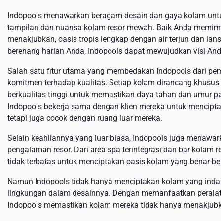
Indopools menawarkan beragam desain dan gaya kolam untuk
tampilan dan nuansa kolam resor mewah. Baik Anda memim
menakjubkan, oasis tropis lengkap dengan air terjun dan lan
berenang harian Anda, Indopools dapat mewujudkan visi And
Salah satu fitur utama yang membedakan Indopools dari pem
komitmen terhadap kualitas. Setiap kolam dirancang khusu
berkualitas tinggi untuk memastikan daya tahan dan umur pa
Indopools bekerja sama dengan klien mereka untuk mencipta
tetapi juga cocok dengan ruang luar mereka.
Selain keahliannya yang luar biasa, Indopools juga menawar
pengalaman resor. Dari area spa terintegrasi dan bar kolam
tidak terbatas untuk menciptakan oasis kolam yang benar-
Namun Indopools tidak hanya menciptakan kolam yang inda
lingkungan dalam desainnya. Dengan memanfaatkan peralatan
Indopools memastikan kolam mereka tidak hanya menakjubka