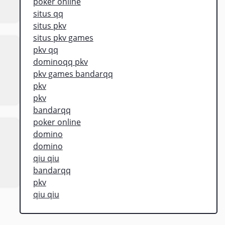
poker online
situs qq
situs pkv
situs pkv games
pkv qq
dominoqq pkv
pkv games bandarqq
pkv
pkv
bandarqq
poker online
domino
domino
qiu qiu
bandarqq
pkv
qiu qiu