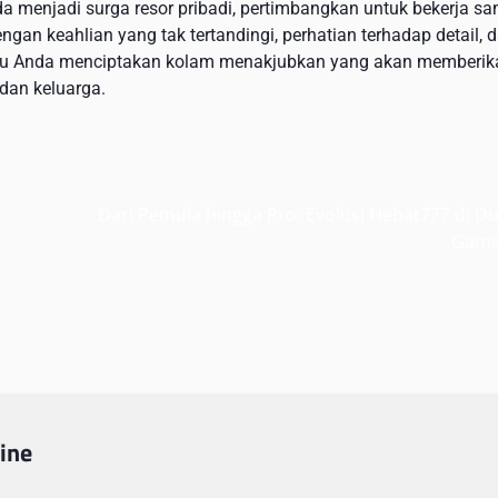
 menjadi surga resor pribadi, pertimbangkan untuk bekerja s
n keahlian yang tak tertandingi, perhatian terhadap detail, 
ntu Anda menciptakan kolam menakjubkan yang akan memberik
dan keluarga.
Dari Pemula hingga Pro: Evolusi Hebat777 di D
Gam
ine