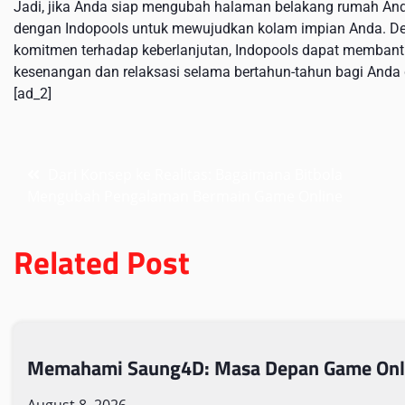
Jadi, jika Anda siap mengubah halaman belakang rumah Anda
dengan Indopools untuk mewujudkan kolam impian Anda. Denga
komitmen terhadap keberlanjutan, Indopools dapat memba
kesenangan dan relaksasi selama bertahun-tahun bagi Anda 
[ad_2]
Post
Dari Konsep ke Realitas: Bagaimana Bitbola
Mengubah Pengalaman Bermain Game Online
navigation
Related Post
Memahami Saung4D: Masa Depan Game Onl
August 8, 2026