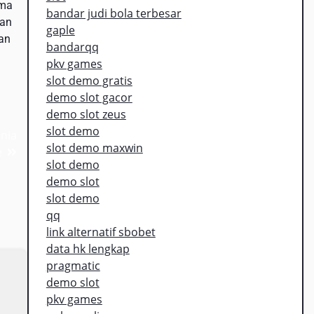
ama
bandar judi bola terbesar
dan
gaple
an
bandarqq
pkv games
slot demo gratis
demo slot gacor
demo slot zeus
slot demo
unia
slot demo maxwin
e
slot demo
demo slot
slot demo
qq
link alternatif sbobet
data hk lengkap
pragmatic
demo slot
pkv games