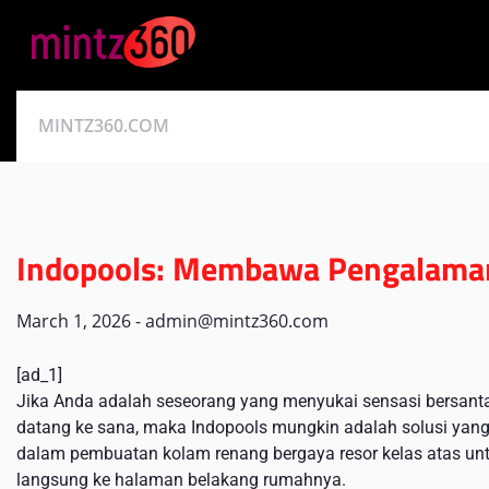
Skip
to
content
MINTZ360.COM
Indopools: Membawa Pengalaman
March 1, 2026
-
admin@mintz360.com
[ad_1]
Jika Anda adalah seseorang yang menyukai sensasi bersantai
datang ke sana, maka Indopools mungkin adalah solusi yang 
dalam pembuatan kolam renang bergaya resor kelas atas un
langsung ke halaman belakang rumahnya.