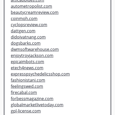
autometropolist.com
beautycreamreview.com
coinmoh.com
cyclopsreview.com
dattgen.com
didoivatnang.com
dogsbarks.com
dwmsoftwarehouse.com
enjoytroyjackson.com
epicaimbots.com
etech4news.com
expresspsychedelicsshop.com
fashionistani.com
feelingswed.com
firecabal.com
forbessmagazine.com
globalmarketlivetoday.com
gpl-license.com