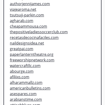
authorjennijames.com
viajearoma.net
tsutsuji-parkin.com
agharab.com
cheapammousa.com
thepositiveladiessoccerclub.com
recetasdecocinafaciles.com
naildesignsidea.net
greatpai.com
paperlanterntheatre.org
freeworshipnetwork.com
watercraftllc.com
abourge.com
afiliixs.com
alharammallz.com
americanbulletins.com
asespares.com
arabianstime.com
atticabblues.com