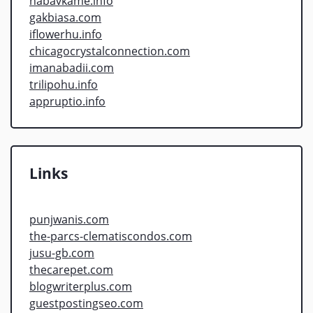
nabavkame.info
gakbiasa.com
iflowerhu.info
chicagocrystalconnection.com
imanabadii.com
trilipohu.info
appruptio.info
Links
punjwanis.com
the-parcs-clematiscondos.com
jusu-gb.com
thecarepet.com
blogwriterplus.com
guestpostingseo.com