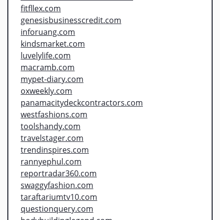
fitfllex.com
genesisbusinesscredit.com
inforuang.com
kindsmarket.com
luvelylife.com
macramb.com
mypet-diary.com
oxweekly.com
panamacitydeckcontractors.com
westfashions.com
toolshandy.com
travelstager.com
trendinspires.com
rannyephul.com
reportradar360.com
swaggyfashion.com
taraftariumtv10.com
questionquery.com