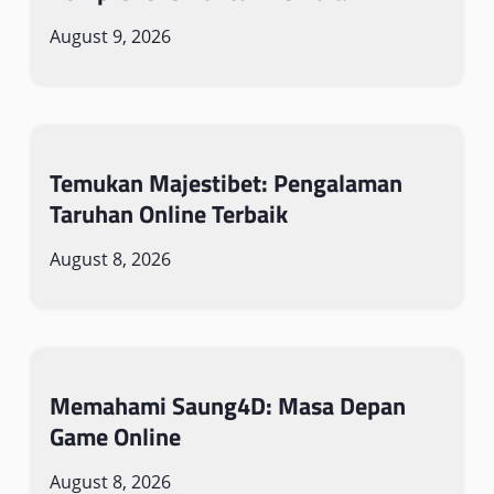
August 9, 2026
Temukan Majestibet: Pengalaman
Taruhan Online Terbaik
August 8, 2026
Memahami Saung4D: Masa Depan
Game Online
August 8, 2026