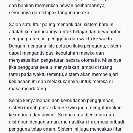
dan bahkan memeriksa hewan peliharaannya,
semuanya dari telapak tangan mereka.
Salah satu fitur paling menarik dari sistem baru ini
adalah kemampuannya untuk belajar dan beradaptasi
dengan preferensi pengguna dari waktu ke waktu.
Dengan menganalisis pola perilaku pengguna, sistem
dapat mengantisipasi kebutuhan mereka dan
menyesuaikan pengaturan secara otomatis. Misalnya,
jika pengguna selalu menyalakan lampu di ruang
tamu pada waktu tertentu, sistem akan mempelajari
kebiasaan ini dan melakukannya untuk mereka di
masa mendatang.
Selain kenyamanan dan kemudahan penggunaan,
sistem rumah pintar dari Se7win juga mengutamakan
keamanan dan privasi. Semua data dienkripsi dan
disimpan dengan aman, memastikan informasi pribadi
pengguna tetap aman. Sistem ini juga mencakup fitur