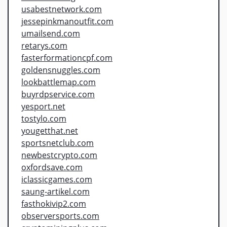
usabestnetwork.com
jessepinkmanoutfit.com
umailsend.com
retarys.com
fasterformationcpf.com
goldensnuggles.com
lookbattlemap.com
buyrdpservice.com
yesport.net
tostylo.com
yougetthat.net
sportsnetclub.com
newbestcrypto.com
oxfordsave.com
iclassicgames.com
saung-artikel.com
fasthokivip2.com
observersports.com