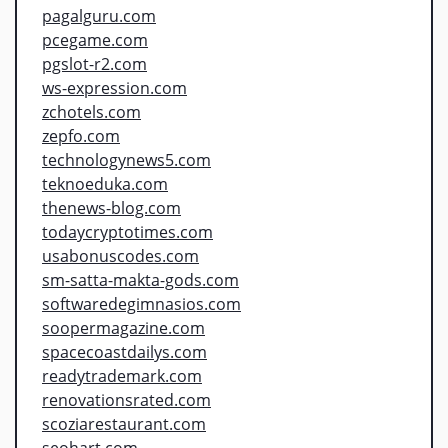
pagalguru.com
pcegame.com
pgslot-r2.com
ws-expression.com
zchotels.com
zepfo.com
technologynews5.com
teknoeduka.com
thenews-blog.com
todaycryptotimes.com
usabonuscodes.com
sm-satta-makta-gods.com
softwaredegimnasios.com
soopermagazine.com
spacecoastdailys.com
readytrademark.com
renovationsrated.com
scoziarestaurant.com
seohart.com