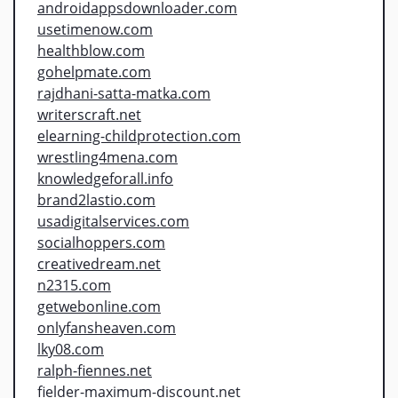
androidappsdownloader.com
usetimenow.com
healthblow.com
gohelpmate.com
rajdhani-satta-matka.com
writerscraft.net
elearning-childprotection.com
wrestling4mena.com
knowledgeforall.info
brand2lastio.com
usadigitalservices.com
socialhoppers.com
creativedream.net
n2315.com
getwebonline.com
onlyfansheaven.com
lky08.com
ralph-fiennes.net
fielder-maximum-discount.net