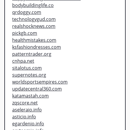
bodybuildinglife.co
qrdoggy.com
technologygud.com
realshocknews.com
pickgb.com
healthmistakes.com
ksfashiondresses.com
patterntrader.org
cnhpa.net
sitalotus.com
supernotes.org
worldsportsempires.com
updatecentral360.com
katamastah.com
zqscore.net
aseleraio.info
asticio.info
egardenio.info