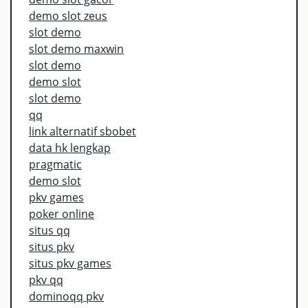
demo slot zeus
slot demo
slot demo maxwin
slot demo
demo slot
slot demo
qq
link alternatif sbobet
data hk lengkap
pragmatic
demo slot
pkv games
poker online
situs qq
situs pkv
situs pkv games
pkv qq
dominoqq pkv