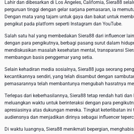
Lahir dan dibesarkan di Los Angeles, California, Siera88 sela
perguruan tinggi dengan gelar sarjana pemasaran, ia memut
Dengan mata yang tajam untuk gaya dan bakat untuk membu
pengikut pada platform seperti Instagram dan YouTube.
Salah satu hal yang membedakan Siera88 dari influencer lain
dengan para pengikutnya, berbagi pasang surut dalam hidup
mendiskusikan masalah kesehatan mental, transparansi Si
membangun basis penggemar yang setia.
Selain kehadiran media sosialnya, Siera88 juga seorang pen
kecantikannya sendiri, yang telah disambut dengan sambutan
pemasarannya telah membantunya mengubah hasratnya menj
Terlepas dari keberhasilannya, Siera88 tetap rendah hati da
meluangkan waktu untuk berinteraksi dengan para pengiku
apresiasinya atas dukungan mereka. Tingkat keterlibatan i
audiensnya dan menjadikan dirinya sebagai influencer tepercay
Di waktu luangnya, Siera88 menikmati bepergian, menghabi