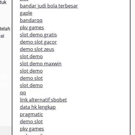
tuk
bandar judi bola terbesar
gaple
bandarqq
pkv games
telah
slot demo gratis
si
demo slot gacor
demo slot zeus
slot demo
slot demo maxwin
slot demo
55:
demo slot
k
slot demo
qq
link alternatif sbobet
data hk lengkap
pragmatic
demo slot
pkv games