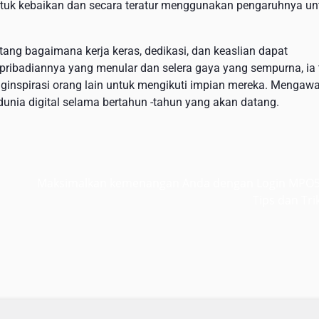
tuk kebaikan dan secara teratur menggunakan pengaruhnya un
tang bagaimana kerja keras, dedikasi, dan keaslian dapat
pribadiannya yang menular dan selera gaya yang sempurna, ia 
ginspirasi orang lain untuk mengikuti impian mereka. Mengawa
dunia digital selama bertahun -tahun yang akan datang.
Maksimalkan kemenangan Anda dengan Login MPO5
Tips dan Tri