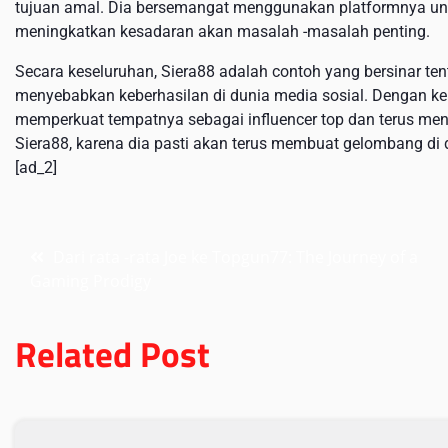
tujuan amal. Dia bersemangat menggunakan platformnya un
meningkatkan kesadaran akan masalah -masalah penting.
Secara keseluruhan, Siera88 adalah contoh yang bersinar ten
menyebabkan keberhasilan di dunia media sosial. Dengan ke
memperkuat tempatnya sebagai influencer top dan terus men
Siera88, karena dia pasti akan terus membuat gelombang di 
[ad_2]
Post
Dari rata -rata Joe ke Topgun77: The Journey of a
Gaming Prodigy
navigation
Related Post