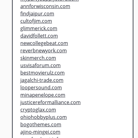
annforwisconsin.com
findjaipur.com
cultofjim.com
glimmerick.com
davidfollett.com
newcollegebeat.com
reverbnewyork.com
skinmerch.com
usvisaforum.com
bestmovierulz.com
jagalchi-trade.com
loopersound.com
minapenelope.com
justicereformalliance.com
cryptoglax.com
ohiohobbyplus.com
bogothemes.com
ajino-mingei.com