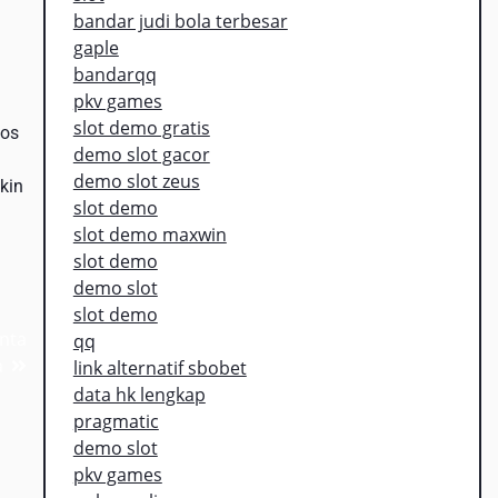
bandar judi bola terbesar
gaple
g
bandarqq
pkv games
slot demo gratis
tos
demo slot gacor
demo slot zeus
kin
slot demo
slot demo maxwin
slot demo
demo slot
slot demo
nta
qq
a
link alternatif sbobet
data hk lengkap
pragmatic
demo slot
pkv games