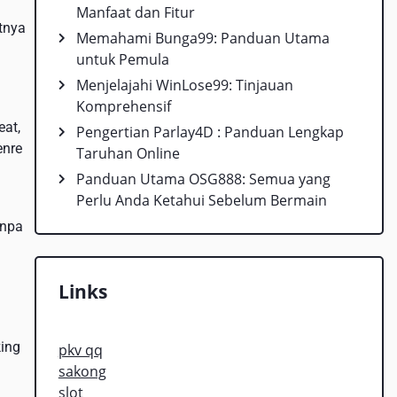
Manfaat dan Fitur
tnya
Memahami Bunga99: Panduan Utama
untuk Pemula
Menjelajahi WinLose99: Tinjauan
Komprehensif
eat,
Pengertian Parlay4D : Panduan Lengkap
enre
Taruhan Online
Panduan Utama OSG888: Semua yang
Perlu Anda Ketahui Sebelum Bermain
anpa
Links
king
pkv qq
sakong
slot