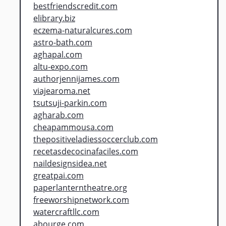
bestfriendscredit.com
elibrary.biz
eczema-naturalcures.com
astro-bath.com
aghapal.com
altu-expo.com
authorjennijames.com
viajearoma.net
tsutsuji-parkin.com
agharab.com
cheapammousa.com
thepositiveladiessoccerclub.com
recetasdecocinafaciles.com
naildesignsidea.net
greatpai.com
paperlanterntheatre.org
freeworshipnetwork.com
watercraftllc.com
abourge.com