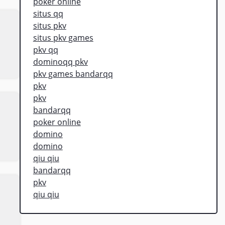
poker online
situs qq
situs pkv
situs pkv games
pkv qq
dominoqq pkv
pkv games bandarqq
pkv
pkv
bandarqq
poker online
domino
domino
qiu qiu
bandarqq
pkv
qiu qiu