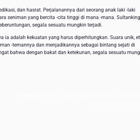
dikasi, dan hasrat. Perjalanannya dari seorang anak laki -laki
ra seniman yang bercita -cita tinggi di mana -mana. Sultankin
eberuntungan, segala sesuatu mungkin terjadi.
a ia adalah kekuatan yang harus diperhitungkan. Suara unik, e
eman -temannya dan menjadikannya sebagai bintang sejati di
ngingat bahwa dengan bakat dan ketekunan, segala sesuatu mung
Mengapa Ymp3 adalah solusi sempurna untuk peci
musik di mana -man