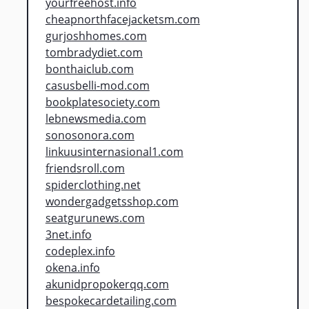
yourfreehost.info
cheapnorthfacejacketsm.com
gurjoshhomes.com
tombradydiet.com
bonthaiclub.com
casusbelli-mod.com
bookplatesociety.com
lebnewsmedia.com
sonosonora.com
linkuusinternasional1.com
friendsroll.com
spiderclothing.net
wondergadgetsshop.com
seatgurunews.com
3net.info
codeplex.info
okena.info
akunidpropokerqq.com
bespokecardetailing.com