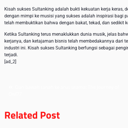
Kisah sukses Sultanking adalah bukti kekuatan kerja keras, de
dengan mimpi ke musisi yang sukses adalah inspirasi bagi pa
telah membuktikan bahwa dengan bakat, tekad, dan sedikit k
Ketika Sultanking terus menaklukkan dunia musik, jelas bahw
kerjanya, dan ketajaman bisnis telah membedakannya dari t
industri ini. Kisah sukses Sultanking berfungsi sebagai pe
terjadi.
[ad_2]
Post
Dari bawah tanah ke arus utama: The Journey of
Owl77
navigation
Related Post