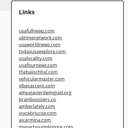
Links
usafullnewz.com
uktimenetwork.com
usaworldnewz.com
todayusaexplore.com
usalocality.com
usafournewz.com
thebalochhal.com
vehicularmaster.com
vibesaccent.com
ampajavierdemiguel.org
brainboosters.co
amberlately.com
joycebriscoe.com
aicarmina.com
mypartysupplystore.com