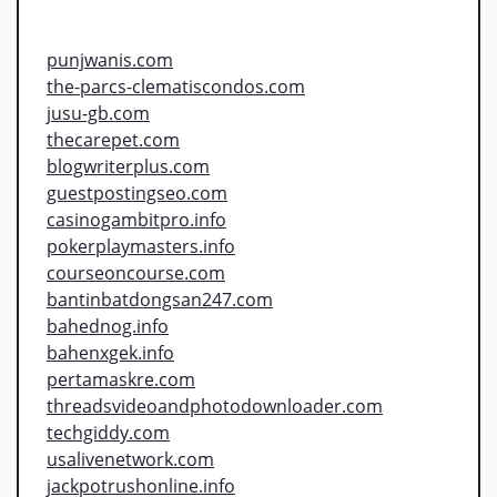
punjwanis.com
the-parcs-clematiscondos.com
jusu-gb.com
thecarepet.com
blogwriterplus.com
guestpostingseo.com
casinogambitpro.info
pokerplaymasters.info
courseoncourse.com
bantinbatdongsan247.com
bahednog.info
bahenxgek.info
pertamaskre.com
threadsvideoandphotodownloader.com
techgiddy.com
usalivenetwork.com
jackpotrushonline.info