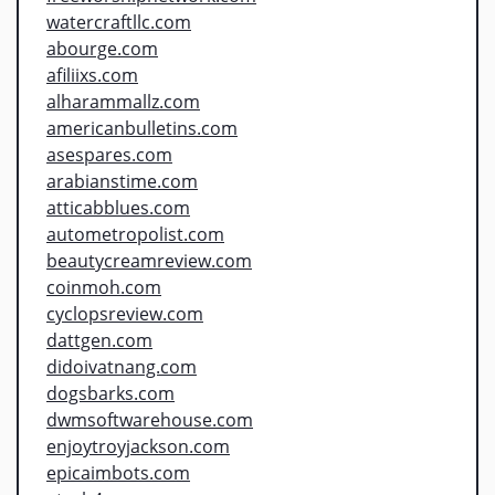
watercraftllc.com
abourge.com
afiliixs.com
alharammallz.com
americanbulletins.com
asespares.com
arabianstime.com
atticabblues.com
autometropolist.com
beautycreamreview.com
coinmoh.com
cyclopsreview.com
dattgen.com
didoivatnang.com
dogsbarks.com
dwmsoftwarehouse.com
enjoytroyjackson.com
epicaimbots.com