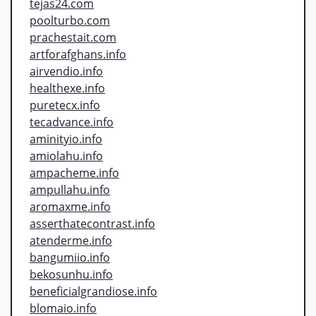
tejas24.com
poolturbo.com
prachestait.com
artforafghans.info
airvendio.info
healthexe.info
puretecx.info
tecadvance.info
aminityio.info
amiolahu.info
ampacheme.info
ampullahu.info
aromaxme.info
asserthatecontrast.info
atenderme.info
bangumiio.info
bekosunhu.info
beneficialgrandiose.info
blomaio.info