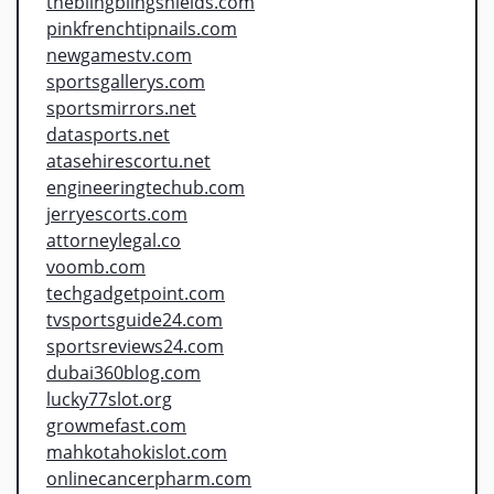
theblingblingshields.com
pinkfrenchtipnails.com
newgamestv.com
sportsgallerys.com
sportsmirrors.net
datasports.net
atasehirescortu.net
engineeringtechub.com
jerryescorts.com
attorneylegal.co
voomb.com
techgadgetpoint.com
tvsportsguide24.com
sportsreviews24.com
dubai360blog.com
lucky77slot.org
growmefast.com
mahkotahokislot.com
onlinecancerpharm.com