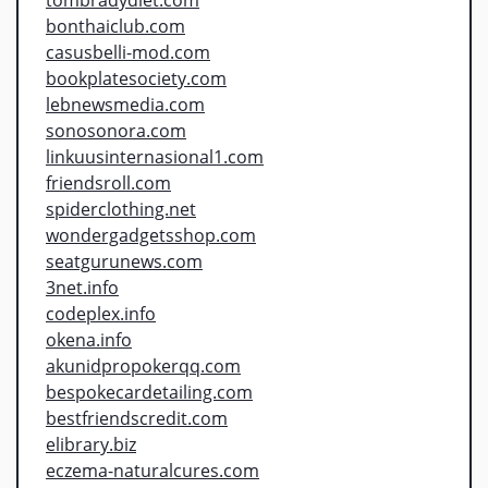
bonthaiclub.com
casusbelli-mod.com
bookplatesociety.com
lebnewsmedia.com
sonosonora.com
linkuusinternasional1.com
friendsroll.com
spiderclothing.net
wondergadgetsshop.com
seatgurunews.com
3net.info
codeplex.info
okena.info
akunidpropokerqq.com
bespokecardetailing.com
bestfriendscredit.com
elibrary.biz
eczema-naturalcures.com