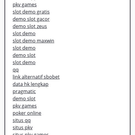
pkv games
slot demo gratis
demo slot gacor
demo slot zeus
slot demo
slot demo maxwin
slot demo
demo slot
slot demo
qq
link alternatif sbobet
data hk lengkap
pragmatic
demo slot
pkv games
poker online
situs qq
situs pkv
situs pkv games