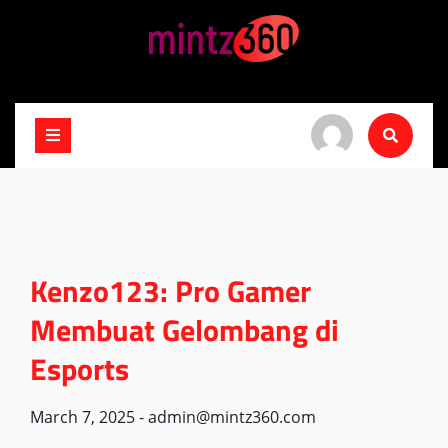
Skip
to
content
Kenzo123: Pro Gamer
Membuat Gelombang di
Esports
March 7, 2025
-
admin@mintz360.com