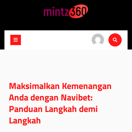
Skip
to
content
Maksimalkan Kemenangan
Anda dengan Navibet:
Panduan Langkah demi
Langkah