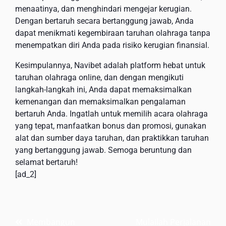
menaatinya, dan menghindari mengejar kerugian.
Dengan bertaruh secara bertanggung jawab, Anda
dapat menikmati kegembiraan taruhan olahraga tanpa
menempatkan diri Anda pada risiko kerugian finansial.
Kesimpulannya, Navibet adalah platform hebat untuk
taruhan olahraga online, dan dengan mengikuti
langkah-langkah ini, Anda dapat memaksimalkan
kemenangan dan memaksimalkan pengalaman
bertaruh Anda. Ingatlah untuk memilih acara olahraga
yang tepat, manfaatkan bonus dan promosi, gunakan
alat dan sumber daya taruhan, dan praktikkan taruhan
yang bertanggung jawab. Semoga beruntung dan
selamat bertaruh!
[ad_2]
Post
Membangun
Mulailah Perjalanan