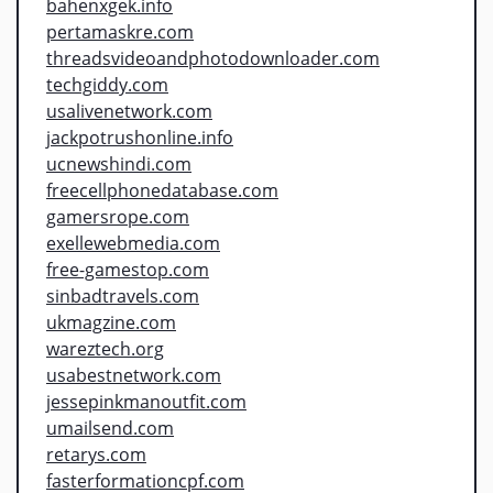
bahenxgek.info
pertamaskre.com
threadsvideoandphotodownloader.com
techgiddy.com
usalivenetwork.com
jackpotrushonline.info
ucnewshindi.com
freecellphonedatabase.com
gamersrope.com
exellewebmedia.com
free-gamestop.com
sinbadtravels.com
ukmagzine.com
wareztech.org
usabestnetwork.com
jessepinkmanoutfit.com
umailsend.com
retarys.com
fasterformationcpf.com