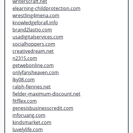
writerscraft.net
elearning-childprotection.com
wrestling4mena.com
knowledgeforall.info
brand2lastio.com
usadigitalservices.com
socialhoppers.com
creativedream.net
n2315.com
getwebonline.com
onlyfansheaven.com
lky08.com
ralph-fiennes.net
fielder-maximum-discount.net
fitfllex.com
genesisbusinesscredit.com
inforuang.com
kindsmarket.com
luvelylife.com