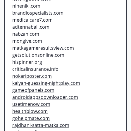
nineniki.com
brandiospecialists.com
medicalcare7.com
adtennaball.com
nabzah.com
mongive.com
matkagameresultsview.com
getsolutionsonline.com
hispinner.org
criticalinsurance.info
nokariposter.com
kalyan-guessing-nightplay.com
gameofpanels.com
androidappsdownloader.com
usetimenow.com
healthblow.com
gohelpmate.com
rajdhani-satta-matka.com