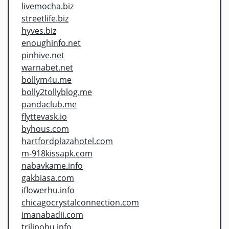
livemocha.biz
streetlife.biz
hyves.biz
enoughinfo.net
pinhive.net
warnabet.net
bollym4u.me
bolly2tollyblog.me
pandaclub.me
flyttevask.io
byhous.com
hartfordplazahotel.com
m-918kissapk.com
nabavkame.info
gakbiasa.com
iflowerhu.info
chicagocrystalconnection.com
imanabadii.com
trilipohu.info