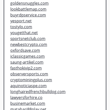
goldensnuggles.com
lookbattlemap.com
buyrdpservice.com
yesport.net
tostylo.com
yougetthat.net
sportsnetclub.com
newbestcrypto.com
oxfordsave.com
iclassicgames.com
saung-artikel.com
fasthokivip2.com
observersports.com
cryptominingplus.com
aquinoticiaspe.com
longhairedfrenchbulldog.com
lawyersforhire.co
businemarket.com
matahari88play.net