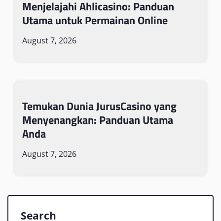
Menjelajahi Ahlicasino: Panduan
Utama untuk Permainan Online
August 7, 2026
Temukan Dunia JurusCasino yang
Menyenangkan: Panduan Utama
Anda
August 7, 2026
Search