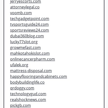
jerryescorts.com
attorneylegal.co
voomb.com
techgadgetpoint.com
tvsportsguide24.com
sportsreviews24.com
dubai360blog.com
lucky77slot.org
growmefast.com
mahkotahokislot.com
onlinecancerpharm.com
ufalek.org
mattress-disposal.com
happyflooringandcabinets.com
bodybuildinglife.co
qrdoggy.com
technologygud.com
realshocknews.com
pickgb.com