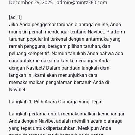
December 29, 2025
-
admin@mintz360.com
[ad_1]
Jika Anda penggemar taruhan olahraga online, Anda
mungkin pernah mendengar tentang Navibet. Platform
taruhan populer ini terkenal dengan antarmuka yang
ramah pengguna, beragam pilihan taruhan, dan
peluang kompetitif. Namun tahukah Anda bahwa ada
cara untuk memaksimalkan kemenangan Anda
dengan Navibet? Dalam panduan langkah demi
langkah ini, kami akan menunjukkan cara
memaksimalkan pengalaman bertaruh Anda di
Navibet.
Langkah 1: Pilih Acara Olahraga yang Tepat
Langkah pertama untuk memaksimalkan kemenangan
Anda dengan Navibet adalah memilih acara olahraga
yang tepat untuk dipertaruhkan. Meskipun Anda