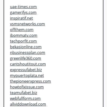
uae-times.com
gamerifys.com
inspiratif.net
vsmsnetworks.com
offthem.com
ibommatv.com
techporfit.com
bekasionline.com
nbusinessplan.com
greenlife360.com
cantshoutitout.com
expressufabet.biz
mypuertoplata.net
thepioneerxpress.com
howtofixissue.com
teamufabet.biz
webfullform.com
allviddownload.com