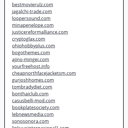
bestmovierulz.com
jagalchi-trade.com
loopersound.com
minapenelope.com
justicereformalliance.com
cryptoglax.com
ohiohobbyplus.com
bogothemes.com
ajino-mingei.com
yourfreehost.info
cheapnorthfacejacketsm.com
gurjoshhomes.com
tombradydiet.com
bonthaiclub.com
casusbelli-mod.com
bookplatesociety.com
lebnewsmedia.com
sonosonora.com
linkuusinternasional1.com