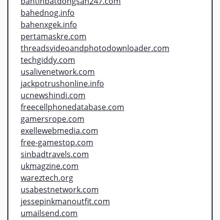
bantinbatdongsan247.com
bahednog.info
bahenxgek.info
pertamaskre.com
threadsvideoandphotodownloader.com
techgiddy.com
usalivenetwork.com
jackpotrushonline.info
ucnewshindi.com
freecellphonedatabase.com
gamersrope.com
exellewebmedia.com
free-gamestop.com
sinbadtravels.com
ukmagzine.com
wareztech.org
usabestnetwork.com
jessepinkmanoutfit.com
umailsend.com