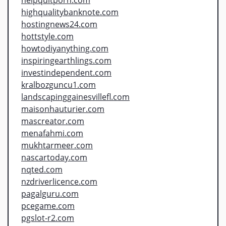
highqualitybanknote.com
hostingnews24.com
hottstyle.com
howtodiyanything.com
inspiringearthlings.com
investindependent.com
kralbozguncu1.com
landscapinggainesvillefl.com
maisonhauturier.com
mascreator.com
menafahmi.com
mukhtarmeer.com
nascartoday.com
nqted.com
nzdriverlicence.com
pagalguru.com
pcegame.com
pgslot-r2.com