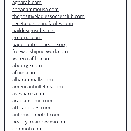
agharab.com
cheapammousa.com
thepositiveladiessoccerclub.com
recetasdecocinafaciles.com
naildesignsidea.net
greatpai.com
paperlanterntheatre.org
freeworshipnetwork.com
watercraftllc.com
abourge.com
afiliixs.com
alharammallz.com
americanbulletins.com
asespares.com
arabianstime.com
atticabblues.com
autometropolist.com
beautycreamreview.com
coinmoh.com