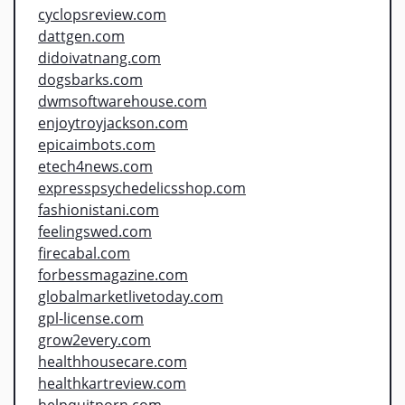
cyclopsreview.com
dattgen.com
didoivatnang.com
dogsbarks.com
dwmsoftwarehouse.com
enjoytroyjackson.com
epicaimbots.com
etech4news.com
expresspsychedelicsshop.com
fashionistani.com
feelingswed.com
firecabal.com
forbessmagazine.com
globalmarketlivetoday.com
gpl-license.com
grow2every.com
healthhousecare.com
healthkartreview.com
helpquitporn.com