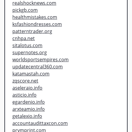
realshocknews.com
pickgb.com
healthmistakes.com
ksfashiondresses.com
patterntrader.org
cnhpa.net
sitalotus.com
supernotes.org
worldsportsempires.com
updatecentral360.com
katamastah.com
zqscore.net
aseleraio.info
asticio.info
egardenio.info
arxteamio.info
getalexio.info
accountaudittaxcon.com
prymprint.com