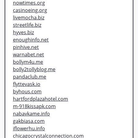
nowtimes.org
casinoeing.org
livemocha.biz
streetlife.biz
hyves.biz
enoughinfo.net
pinhive.net
warnabet.net
bollym4u.me
bolly2tollyblog.me
pandaclub.me
flyttevask.io
byhous.com
hartfordplazahotel.com
m-918kissapk.com
nabavkame.info
gakbiasa.com
iflowerhu.info
chicagocrystalconnection.com