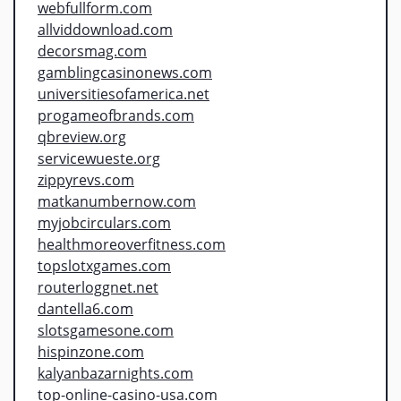
webfullform.com
allviddownload.com
decorsmag.com
gamblingcasinonews.com
universitiesofamerica.net
progameofbrands.com
qbreview.org
servicewueste.org
zippyrevs.com
matkanumbernow.com
myjobcirculars.com
healthmoreoverfitness.com
topslotxgames.com
routerloggnet.net
dantella6.com
slotsgamesone.com
hispinzone.com
kalyanbazarnights.com
top-online-casino-usa.com