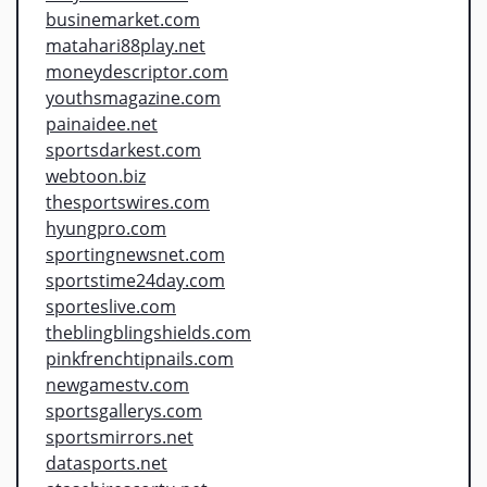
businemarket.com
matahari88play.net
moneydescriptor.com
youthsmagazine.com
painaidee.net
sportsdarkest.com
webtoon.biz
thesportswires.com
hyungpro.com
sportingnewsnet.com
sportstime24day.com
sporteslive.com
theblingblingshields.com
pinkfrenchtipnails.com
newgamestv.com
sportsgallerys.com
sportsmirrors.net
datasports.net