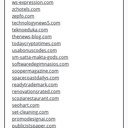
ws-expression.com
zchotels.com
zepfo.com
technologynews5.com
teknoeduka.com
thenews-blog.com
todaycryptotimes.com
usabonuscodes.com
sm-satta-makta-gods.com
softwaredegimnasios.com
soopermagazine.com
spacecoastdailys.com
readytrademark.com
renovationsrated.com
scoziarestaurant.com
seohart.com
set-cleaning.com
promodesignai.com
publicistspaper.com