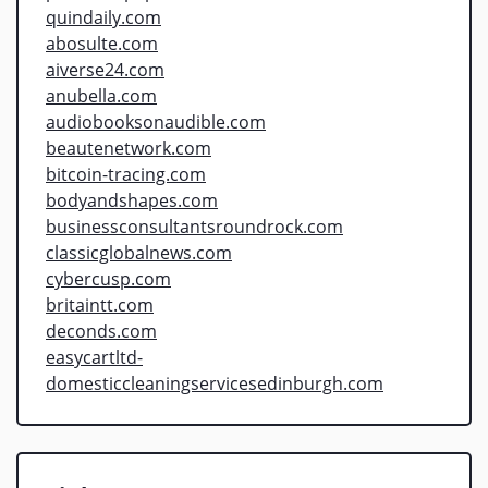
quindaily.com
abosulte.com
aiverse24.com
anubella.com
audiobooksonaudible.com
beautenetwork.com
bitcoin-tracing.com
bodyandshapes.com
businessconsultantsroundrock.com
classicglobalnews.com
cybercusp.com
britaintt.com
deconds.com
easycartltd-
domesticcleaningservicesedinburgh.com