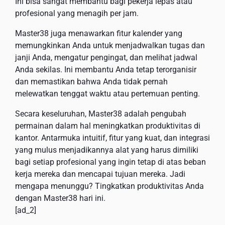
Ini bisa sangat membantu bagi pekerja lepas atau
profesional yang menagih per jam.
Master38 juga menawarkan fitur kalender yang
memungkinkan Anda untuk menjadwalkan tugas dan
janji Anda, mengatur pengingat, dan melihat jadwal
Anda sekilas. Ini membantu Anda tetap terorganisir
dan memastikan bahwa Anda tidak pernah
melewatkan tenggat waktu atau pertemuan penting.
Secara keseluruhan, Master38 adalah pengubah
permainan dalam hal meningkatkan produktivitas di
kantor. Antarmuka intuitif, fitur yang kuat, dan integrasi
yang mulus menjadikannya alat yang harus dimiliki
bagi setiap profesional yang ingin tetap di atas beban
kerja mereka dan mencapai tujuan mereka. Jadi
mengapa menunggu? Tingkatkan produktivitas Anda
dengan Master38 hari ini.
[ad_2]