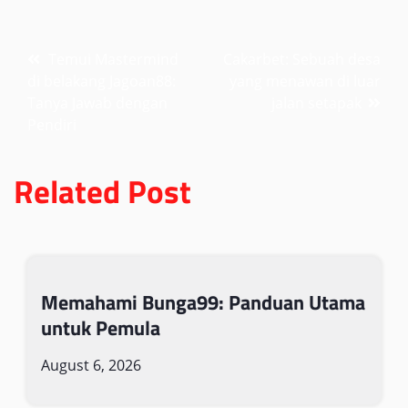
Post
Temui Mastermind
Cakarbet: Sebuah desa
di belakang Jagoan88:
yang menawan di luar
navigation
Tanya Jawab dengan
jalan setapak
Pendiri
Related Post
Memahami Bunga99: Panduan Utama
untuk Pemula
August 6, 2026