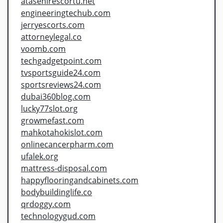
atasehirescortu.net
engineeringtechub.com
jerryescorts.com
attorneylegal.co
voomb.com
techgadgetpoint.com
tvsportsguide24.com
sportsreviews24.com
dubai360blog.com
lucky77slot.org
growmefast.com
mahkotahokislot.com
onlinecancerpharm.com
ufalek.org
mattress-disposal.com
happyflooringandcabinets.com
bodybuildinglife.co
qrdoggy.com
technologygud.com