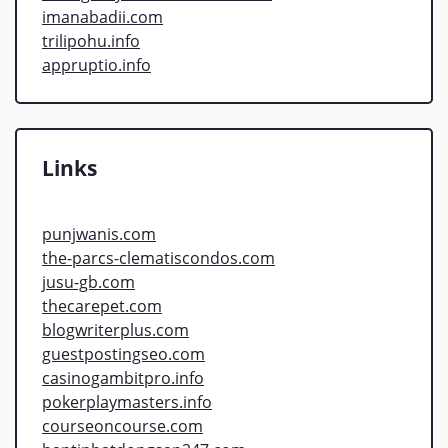
imanabadii.com
trilipohu.info
appruptio.info
Links
punjwanis.com
the-parcs-clematiscondos.com
jusu-gb.com
thecarepet.com
blogwriterplus.com
guestpostingseo.com
casinogambitpro.info
pokerplaymasters.info
courseoncourse.com