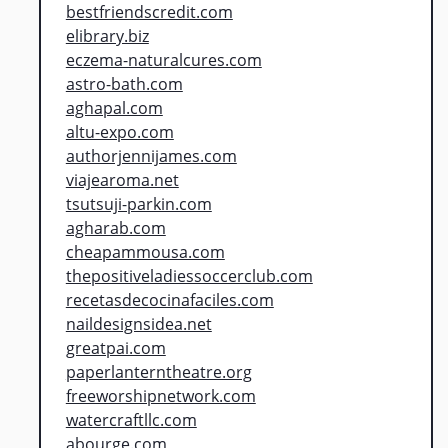
bestfriendscredit.com
elibrary.biz
eczema-naturalcures.com
astro-bath.com
aghapal.com
altu-expo.com
authorjennijames.com
viajearoma.net
tsutsuji-parkin.com
agharab.com
cheapammousa.com
thepositiveladiessoccerclub.com
recetasdecocinafaciles.com
naildesignsidea.net
greatpai.com
paperlanterntheatre.org
freeworshipnetwork.com
watercraftllc.com
abourge.com