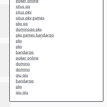
poker online
situs qq
situs pkv
situs pkv games
pkv qq
dominoqq pkv
pkv games bandarqq
pkv
pkv
bandarqq
poker online
domino
domino
qiu qiu
bandarqq
pkv
qiu qiu