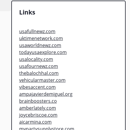
Links
usafullnewz.com
uktimenetwork.com
usaworldnewz.com
todayusaexplore.com
usalocality.com
usafournewz.com
thebalochhal.com
vehicularmaster.com
vibesaccent.com
ampajavierdemiguel.org
brainboosters.co
amberlately.com
joycebriscoe.com
aicarmina.com
mypartysupplystore.com