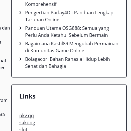
Komprehensif
Pengertian Parlay4D : Panduan Lengkap
Taruhan Online
Panduan Utama OSG888: Semua yang
h dan
Perlu Anda Ketahui Sebelum Bermain
n
Bagaimana Kastil89 Mengubah Permainan
di Komunitas Game Online
Bolagacor: Bahan Rahasia Hidup Lebih
pat
Sehat dan Bahagia
ber
Links
gram
k
ara
pkv qq
sakong
slot