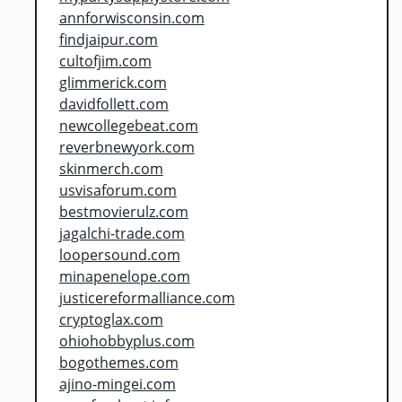
annforwisconsin.com
findjaipur.com
cultofjim.com
glimmerick.com
davidfollett.com
newcollegebeat.com
reverbnewyork.com
skinmerch.com
usvisaforum.com
bestmovierulz.com
jagalchi-trade.com
loopersound.com
minapenelope.com
justicereformalliance.com
cryptoglax.com
ohiohobbyplus.com
bogothemes.com
ajino-mingei.com