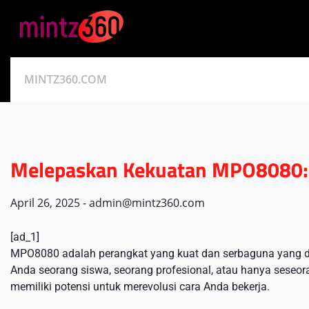
Skip
to
content
MINTZ360.COM
Melepaskan Kekuatan MPO8080:
April 26, 2025
-
admin@mintz360.com
[ad_1]
MPO8080 adalah perangkat yang kuat dan serbaguna yang da
Anda seorang siswa, seorang profesional, atau hanya sese
memiliki potensi untuk merevolusi cara Anda bekerja.