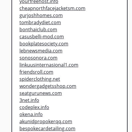
yourfreehost.info
cheapnorthfacejacketsm.com
gurjoshhomes.com
tombradydiet.com
bonthaiclub.com
casusbelli-mod.com
bookplatesociety.com
lebnewsmedia.com
sonosonora.com
linkuusinternasional1.com
friendsroll.com
spiderclothing.net
wondergadgetsshop.com
seatgurunews.com
3net.info
codeplex.info
okena.info
akunidpropokerqq.com
bespokecardetailing.com