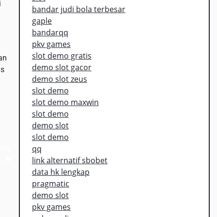
i
bandar judi bola terbesar
gaple
bandarqq
pkv games
slot demo gratis
an
demo slot gacor
as
demo slot zeus
slot demo
slot demo maxwin
slot demo
demo slot
slot demo
ang
qq
n
link alternatif sbobet
data hk lengkap
pragmatic
demo slot
pkv games