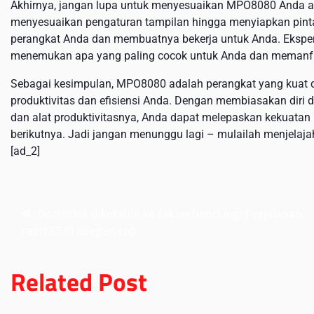
Akhirnya, jangan lupa untuk menyesuaikan MPO8080 Anda aga
menyesuaikan pengaturan tampilan hingga menyiapkan pint
perangkat Anda dan membuatnya bekerja untuk Anda. Eksper
menemukan apa yang paling cocok untuk Anda dan memanf
Sebagai kesimpulan, MPO8080 adalah perangkat yang kuat d
produktivitas dan efisiensi Anda. Dengan membiasakan diri de
dan alat produktivitasnya, Anda dapat melepaskan kekuata
berikutnya. Jadi jangan menunggu lagi – mulailah menjelaj
[ad_2]
Post
Dari tidak diketahui ke tak terbendung: Perjalanan
rapi123 di adegan rap
navigation
Related Post